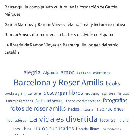
Barranquilla como puerto cultural en la formación de García
Márquez
García Márquez y Ramon Vinyes: relación real y lectura narrativa
Ramon Vinyes dramaturgo: su teatro y el olvido en España
La librería de Ramon Vinyes en Barranquilla, origen del sabio
catalán
amor
alegria
Algaida
aventuras
Asja Lacis
Barcelona y Roser Amills
books
descargar libros
cultura
bookstagram
erotismo
escritora
famosos
fotografias
Felicidad sexual
fantasias eroticas
ficción contemporánea
fotos de roser amills
inspiraciones
hadas
historia
La vida es divertida
lecturas
inspiradores
libreria
Libros publicados
libro
libros
llibreria
llibres
los modernos