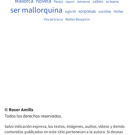
Mallorca
novela
sabios
Pareja
romance
se buena
repost
ser mallorquina
sorpresas
siglo XX
suicidios
thriller
Walter Benjamin
Vila de Gràcia
© Roser Amills
Todos los derechos reservados.
Salvo indicación expresa, los textos, imágenes, audios, vídeos y demás
contenidos publicados en este sitio pertenecen a la autora. Si deseas