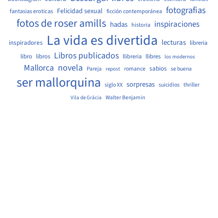
fotografias
Felicidad sexual
fantasias eroticas
ficción contemporánea
fotos de roser amills
inspiraciones
hadas
historia
La vida es divertida
lecturas
inspiradores
libreria
Libros publicados
libro
libros
llibreria
llibres
los modernos
Mallorca
novela
sabios
Pareja
romance
se buena
repost
ser mallorquina
sorpresas
siglo XX
suicidios
thriller
Walter Benjamin
Vila de Gràcia