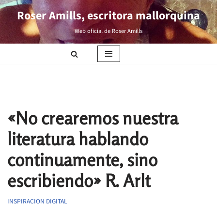
Roser Amills, escritora mallorquina
Saltar
Web oficial de Roser Amills
al
contenido
«No crearemos nuestra
literatura hablando
continuamente, sino
escribiendo» R. Arlt
INSPIRACION DIGITAL