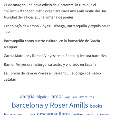
21 de març en una nova edició del Correvers, la ruta que el
col.lectiu Manacor Poètic organitza cada any amb motiu del Dia
Mundial de la Poesia, una vintena de poetes
Cronología de Ramon Vinyes: Ciénaga, Barranquilla y expulsión en
1925
Barranquilla como puerto cultural en la formación de García
Márquez
García Márquez y Ramon Vinyes: relación real y lectura narrativa
Ramon Vinyes dramaturgo: su teatro y el olvido en España
La librería de Ramon Vinyes en Barranquilla, origen del sabio
catalán
amor
alegria
Algaida
aventuras
Asja Lacis
Barcelona y Roser Amills
books
descargar libros
cultura
bookstagram
erotismo
escritora
famosos