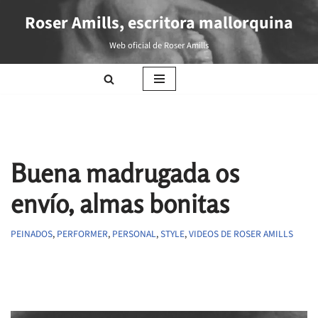
Roser Amills, escritora mallorquina
Saltar
Web oficial de Roser Amills
al
contenido
Buena madrugada os
envío, almas bonitas
PEINADOS
,
PERFORMER
,
PERSONAL
,
STYLE
,
VIDEOS DE ROSER AMILLS