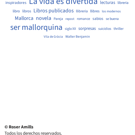
La vida es divertida
lecturas
inspiradores
libreria
Libros publicados
libro
libros
llibreria
llibres
los modernos
Mallorca
novela
sabios
Pareja
romance
se buena
repost
ser mallorquina
sorpresas
siglo XX
suicidios
thriller
Walter Benjamin
Vila de Gràcia
© Roser Amills
Todos los derechos reservados.