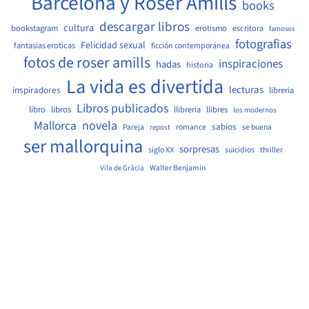
Barcelona y Roser Amills
books
descargar libros
cultura
bookstagram
erotismo
escritora
famosos
fotografias
Felicidad sexual
fantasias eroticas
ficción contemporánea
fotos de roser amills
inspiraciones
hadas
historia
La vida es divertida
lecturas
inspiradores
libreria
Libros publicados
libro
libros
llibreria
llibres
los modernos
Mallorca
novela
sabios
Pareja
romance
se buena
repost
ser mallorquina
sorpresas
siglo XX
suicidios
thriller
Walter Benjamin
Vila de Gràcia