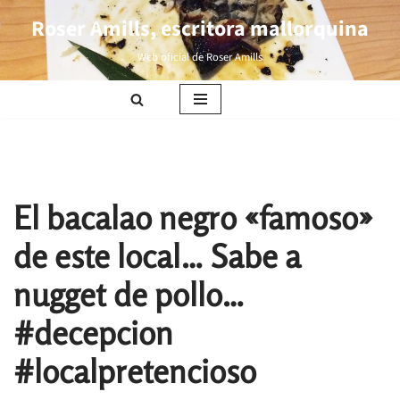
Roser Amills, escritora mallorquina
Saltar
Web oficial de Roser Amills
al
contenido
El bacalao negro «famoso»
de este local… Sabe a
nugget de pollo…
#decepcion
#localpretencioso