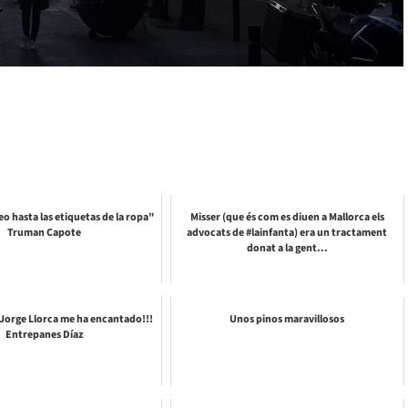
eo hasta las etiquetas de la ropa"
Misser (que és com es diuen a Mallorca els
Truman Capote
advocats de #lainfanta) era un tractament
donat a la gent...
e Jorge Llorca me ha encantado!!!
Unos pinos maravillosos
Entrepanes Díaz