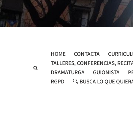
Saltar
al
contenido
HOME
CONTACTA
CURRICU
TALLERES, CONFERENCIAS, RECIT
DRAMATURGA
GUIONISTA
P
RGPD
🔍 BUSCA LO QUE QUIER