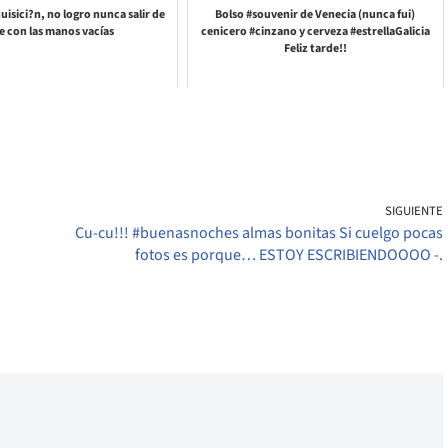
uisici?n, no logro nunca salir de
Bolso #souvenir de Venecia (nunca fui)
e con las manos vacías
cenicero #cinzano y cerveza #estrellaGalicia
Feliz tarde!!
SIGUIENTE
Cu-cu!!! #buenasnoches almas bonitas Si cuelgo pocas
fotos es porque… ESTOY ESCRIBIENDOOOO -.