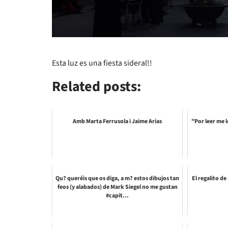
Esta luz es una fiesta sideral!!
Related posts:
Amb Marta Ferrusola i Jaime Arias
"Por leer me l
Qu? queréis que os diga, a m? estos dibujos tan
El regalito d
feos (y alabados) de Mark Siegel no me gustan
#capit...