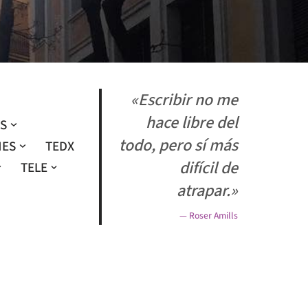
«Escribir no me
hace libre del
OS
todo, pero sí más
NES
TEDX
difícil de
TELE
atrapar.»
— Roser Amills