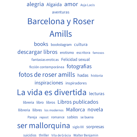
amor
alegria
Algaida
Asja Lacis
aventuras
Barcelona y Roser
Amills
books
cultura
bookstagram
descargar libros
erotismo
escritora
famosos
Felicidad sexual
fantasias eroticas
fotografias
ficción contemporánea
fotos de roser amills
hadas
historia
inspiraciones
inspiradores
La vida es divertida
lecturas
Libros publicados
libreria
libro
libros
Mallorca
novela
llibreria
llibres
los modernos
sabios
Pareja
romance
se buena
repost
ser mallorquina
sorpresas
siglo XX
suicidios
thriller
Walter Benjamin
Vila de Gràcia