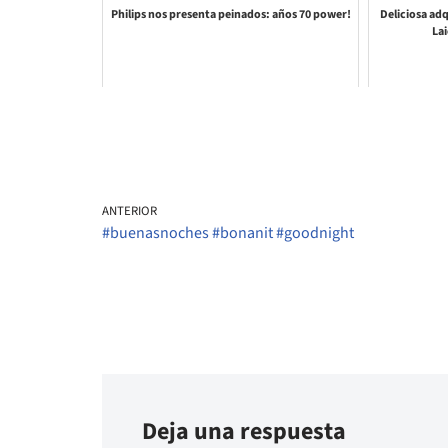
Philips nos presenta peinados: años 70 power!
Deliciosa adq
Lai
ANTERIOR
#buenasnoches #bonanit #goodnight
Deja una respuesta