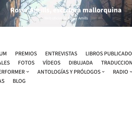
Roser Amills, escritora mallorquina
Web oficial de Roser Amills
LUM
PREMIOS
ENTREVISTAS
LIBROS PUBLICAD
ALES
FOTOS
VÍDEOS
DIBUJADA
TRADUCCIO
ERFORMER
ANTOLOGÍAS Y PRÓLOGOS
RADIO
AS
BLOG