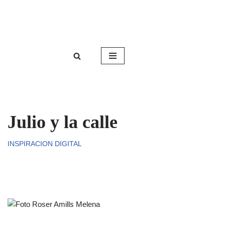
Roser Amills, escritora mallorquina
Saltar
Web oficial de Roser Amills
al
contenido
Julio y la calle
INSPIRACION DIGITAL