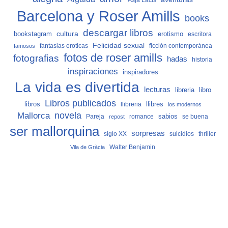
Asja Lacis
Barcelona y Roser Amills
books
descargar libros
cultura
bookstagram
erotismo
escritora
Felicidad sexual
fantasias eroticas
ficción contemporánea
famosos
fotos de roser amills
fotografias
hadas
historia
inspiraciones
inspiradores
La vida es divertida
lecturas
libro
libreria
Libros publicados
libros
llibreria
llibres
los modernos
Mallorca
novela
sabios
Pareja
romance
se buena
repost
ser mallorquina
sorpresas
siglo XX
suicidios
thriller
Vila de Gràcia
Walter Benjamin