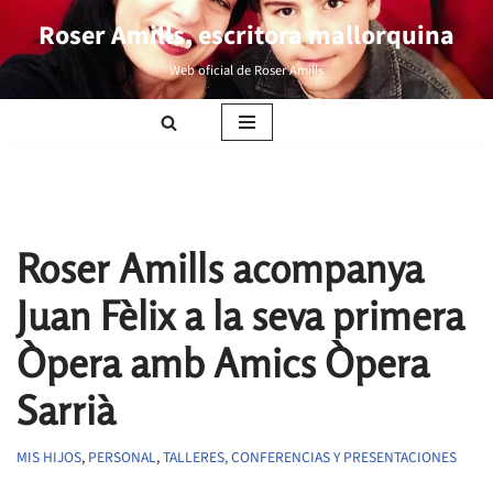
Roser Amills, escritora mallorquina
Saltar
Web oficial de Roser Amills
al
contenido
Roser Amills acompanya
Juan Fèlix a la seva primera
Òpera amb Amics Òpera
Sarrià
MIS HIJOS
,
PERSONAL
,
TALLERES, CONFERENCIAS Y PRESENTACIONES