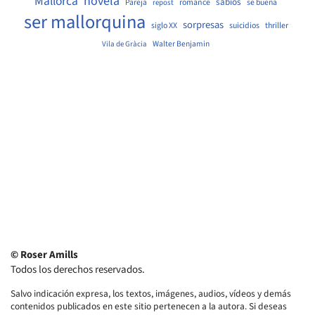
Mallorca
novela
sabios
Pareja
romance
se buena
repost
ser mallorquina
sorpresas
siglo XX
suicidios
thriller
Walter Benjamin
Vila de Gràcia
© Roser Amills
Todos los derechos reservados.
Salvo indicación expresa, los textos, imágenes, audios, vídeos y demás
contenidos publicados en este sitio pertenecen a la autora. Si deseas