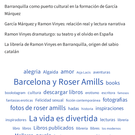
Barranquilla como puerto cultural en la formación de García
Márquez
García Márquez y Ramon Vinyes: relación real y lectura narrativa
Ramon Vinyes dramaturgo: su teatro y el olvido en España
La librería de Ramon Vinyes en Barranquilla, origen del sabio
catalán
amor
alegria
Algaida
aventuras
Asja Lacis
Barcelona y Roser Amills
books
descargar libros
cultura
bookstagram
erotismo
escritora
famosos
fotografias
Felicidad sexual
fantasias eroticas
ficción contemporánea
fotos de roser amills
inspiraciones
hadas
historia
La vida es divertida
lecturas
inspiradores
libreria
Libros publicados
libro
libros
llibreria
llibres
los modernos