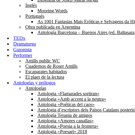
Inglés
Mooring Words
Portugués
As 1001 Fantasias Mais Eróticas e Selvagens da His
Obra publicada en Argentina
Antología Barcelona – Buenos Aires (ed. Baltasara
TEDx
Dramaturga
Guionista
Performer
Amills public WC
Cuadernos de Roser Amills
Escaparates habitados
El plaer de la lectura
Antologías y prólogos
Antologías
Antologia «Flamarades sortiran»
Antologia «Amb accent a la neutra»
Antologia «Poéticas del caos»
Antologia d’escriptors dels Països Catalans posteri
Antología Terapia de amigos
Antologia «Amores canallas»
Antologia «Poesia a la frontera»
Antologia «Poesart» 2018