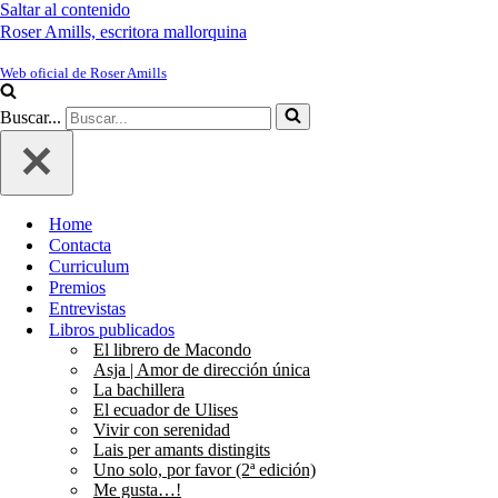
Saltar al contenido
Roser Amills, escritora mallorquina
Web oficial de Roser Amills
Buscar...
Home
Contacta
Curriculum
Premios
Entrevistas
Libros publicados
El librero de Macondo
Asja | Amor de dirección única
La bachillera
El ecuador de Ulises
Vivir con serenidad
Lais per amants distingits
Uno solo, por favor (2ª edición)
Me gusta…!