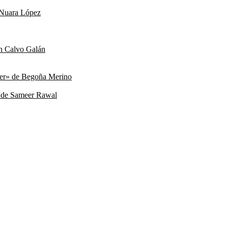
e Nuara López
ín Calvo Galán
xer» de Begoña Merino
» de Sameer Rawal