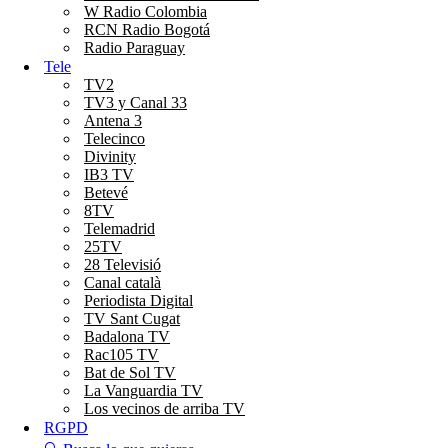
W Radio Colombia
RCN Radio Bogotá
Radio Paraguay
Tele
TV2
TV3 y Canal 33
Antena 3
Telecinco
Divinity
IB3 TV
Betevé
8TV
Telemadrid
25TV
28 Televisió
Canal català
Periodista Digital
TV Sant Cugat
Badalona TV
Rac105 TV
Bat de Sol TV
La Vanguardia TV
Los vecinos de arriba TV
RGPD