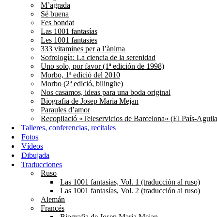
M’agrada
Sé buena
Fes bondat
Las 1001 fantasías
Les 1001 fantasies
333 vitamines per a l’ànima
Sofrología: La ciencia de la serenidad
Uno solo, por favor (1ª edición de 1998)
Morbo, 1ª edició del 2010
Morbo (2ª edició, bilingüe)
Nos casamos, ideas para una boda original
Biografia de Josep Maria Mejan
Paraules d’amor
Recopilació «Teleservicios de Barcelona» (El País-Aguila
Talleres, conferencias, recitales
Fotos
Vídeos
Dibujada
Traducciones
Ruso
Las 1001 fantasías, Vol. 1 (traducción al ruso)
Las 1001 fantasías, Vol. 2 (traducción al ruso)
Alemán
Francés
Biografia de Josep Maria Mejan