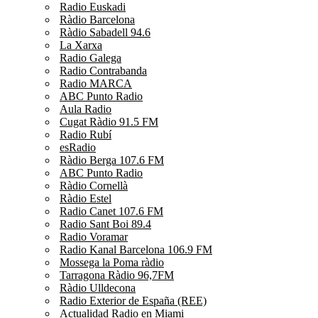
Radio Euskadi
Ràdio Barcelona
Ràdio Sabadell 94.6
La Xarxa
Radio Galega
Radio Contrabanda
Radio MARCA
ABC Punto Radio
Aula Radio
Cugat Ràdio 91.5 FM
Radio Rubí
esRadio
Ràdio Berga 107.6 FM
ABC Punto Radio
Ràdio Cornellà
Ràdio Estel
Radio Canet 107.6 FM
Radio Sant Boi 89.4
Radio Voramar
Radio Kanal Barcelona 106.9 FM
Mossega la Poma ràdio
Tarragona Ràdio 96,7FM
Ràdio Ulldecona
Radio Exterior de España (REE)
Actualidad Radio en Miami