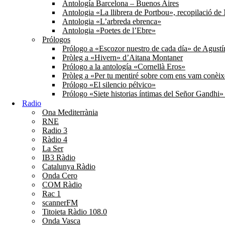
Antología Barcelona – Buenos Aires
Antologia «La llibrera de Portbou», recopilació d
Antologia «L’arbreda ebrenca»
Antologia «Poetes de l’Ebre»
Prólogos
Prólogo a «Escozor nuestro de cada día» de Agust
Pròleg a «Hivern» d’Aitana Montaner
Prólogo a la antología «Cornellà Eros»
Pròleg a «Per tu mentiré sobre com ens vam conèi
Prólogo «El silencio pélvico»
Prólogo «Siete historias íntimas del Señor Gandhi
Radio
Ona Mediterrània
RNE
Radio 3
Ràdio 4
La Ser
IB3 Ràdio
Catalunya Ràdio
Onda Cero
COM Ràdio
Rac 1
scannerFM
Titoieta Ràdio 108.0
Onda Vasca