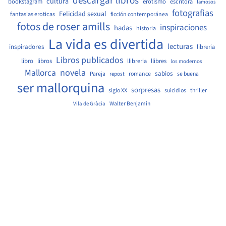
descargar libros
cultura
bookstagram
erotismo
escritora
famosos
fotografias
Felicidad sexual
fantasias eroticas
ficción contemporánea
fotos de roser amills
inspiraciones
hadas
historia
La vida es divertida
lecturas
inspiradores
libreria
Libros publicados
libro
libros
llibreria
llibres
los modernos
Mallorca
novela
sabios
Pareja
romance
se buena
repost
ser mallorquina
sorpresas
siglo XX
suicidios
thriller
Walter Benjamin
Vila de Gràcia