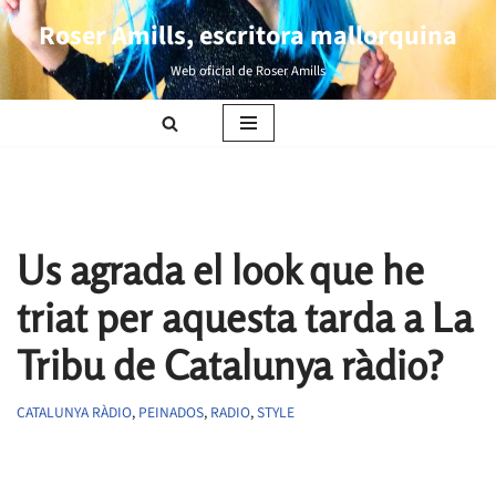
Roser Amills, escritora mallorquina
Saltar
Web oficial de Roser Amills
al
contenido
Us agrada el look que he
triat per aquesta tarda a La
Tribu de Catalunya ràdio?
CATALUNYA RÀDIO
,
PEINADOS
,
RADIO
,
STYLE