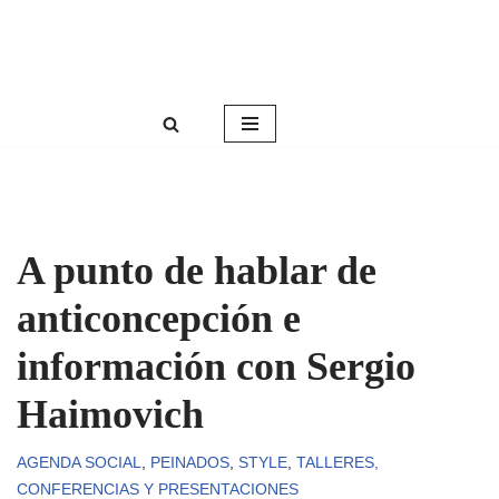
Roser Amills, escritora mallorquina
Saltar
Web oficial de Roser Amills
al
contenido
A punto de hablar de
anticoncepción e
información con Sergio
Haimovich
AGENDA SOCIAL
,
PEINADOS
,
STYLE
,
TALLERES,
CONFERENCIAS Y PRESENTACIONES