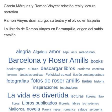
García Márquez y Ramon Vinyes: relación real y lectura
narrativa
Ramon Vinyes dramaturgo: su teatro y el olvido en España
La librería de Ramon Vinyes en Barranquilla, origen del sabio
catalán
alegria
amor
Algaida
aventuras
Asja Lacis
Barcelona y Roser Amills
books
descargar libros
cultura
bookstagram
erotismo
escritora
Felicidad sexual
fantasias eroticas
ficción contemporánea
famosos
fotos de roser amills
fotografias
hadas
historia
inspiraciones
inspiradores
La vida es divertida
lecturas
libro
libreria
Libros publicados
libros
llibreria
llibres
los modernos
Mallorca
novela
sabios
Pareja
romance
se buena
repost