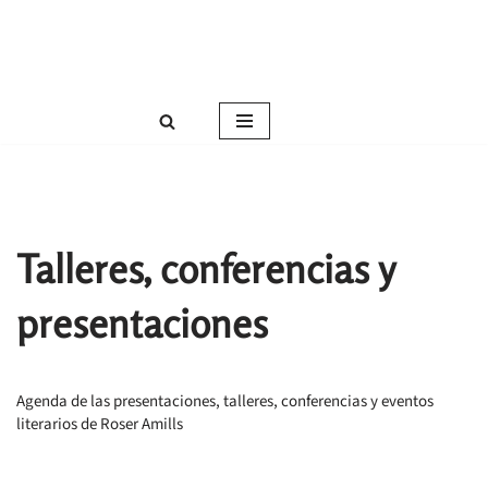
Roser Amills, escritora mallorquina
Saltar
Web oficial de Roser Amills
al
contenido
Talleres, conferencias y
presentaciones
Agenda de las presentaciones, talleres, conferencias y eventos
literarios de Roser Amills