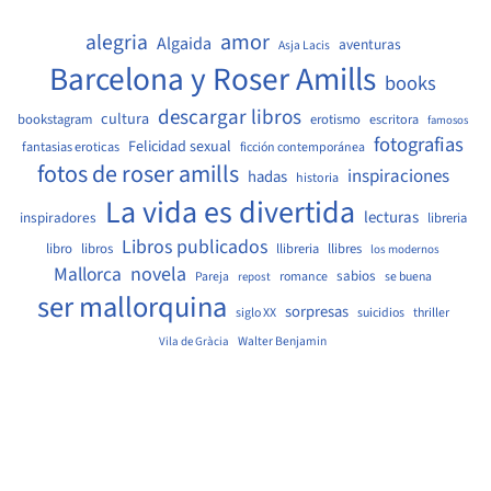
amor
alegria
Algaida
aventuras
Asja Lacis
Barcelona y Roser Amills
books
descargar libros
cultura
bookstagram
erotismo
escritora
famosos
fotografias
Felicidad sexual
fantasias eroticas
ficción contemporánea
fotos de roser amills
inspiraciones
hadas
historia
La vida es divertida
lecturas
inspiradores
libreria
Libros publicados
libro
libros
llibreria
llibres
los modernos
Mallorca
novela
sabios
Pareja
romance
se buena
repost
ser mallorquina
sorpresas
siglo XX
suicidios
thriller
Walter Benjamin
Vila de Gràcia