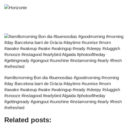
#amillsmorning Bon dia #buenosdias #goodmorning #morning
#day Barcelona barri de Gràcia #daytime #sunrise #morn
#awake #wakeup #wake #wakingup #ready #sleepy #sluggish
#snooze #instagood #earlybird Algaida #photooftheday
#gettingready #goingout #sunshine #instamorning #early #fresh
#refreshed
Related posts: