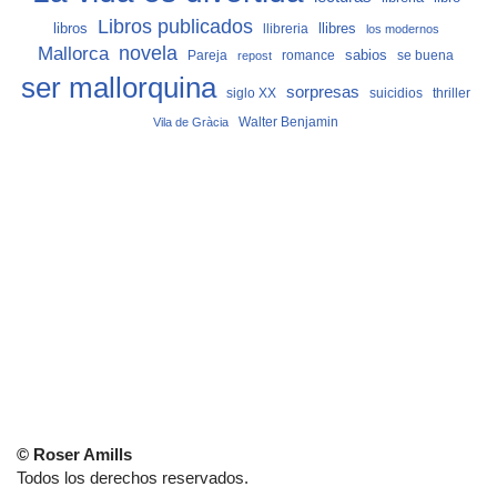
Libros publicados
libros
llibreria
llibres
los modernos
Mallorca
novela
sabios
Pareja
romance
se buena
repost
ser mallorquina
sorpresas
siglo XX
suicidios
thriller
Vila de Gràcia
Walter Benjamin
© Roser Amills
Todos los derechos reservados.