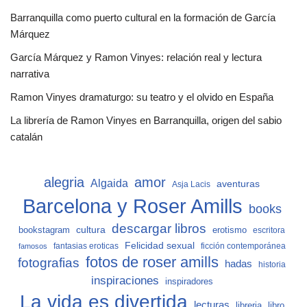
Barranquilla como puerto cultural en la formación de García
Márquez
García Márquez y Ramon Vinyes: relación real y lectura
narrativa
Ramon Vinyes dramaturgo: su teatro y el olvido en España
La librería de Ramon Vinyes en Barranquilla, origen del sabio
catalán
alegria
amor
Algaida
aventuras
Asja Lacis
Barcelona y Roser Amills
books
descargar libros
cultura
bookstagram
erotismo
escritora
Felicidad sexual
fantasias eroticas
ficción contemporánea
famosos
fotos de roser amills
fotografias
hadas
historia
inspiraciones
inspiradores
La vida es divertida
lecturas
libro
libreria