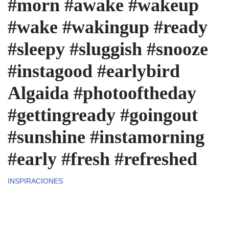
#morn #awake #wakeup
#wake #wakingup #ready
#sleepy #sluggish #snooze
#instagood #earlybird
Algaida #photooftheday
#gettingready #goingout
#sunshine #instamorning
#early #fresh #refreshed
INSPIRACIONES