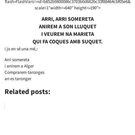
flash»FlashVars=»id=b852b9800086c3703b0d662bc33f88464cbf05e6&
scale=1″width=»640″ height=»190″>
ARRI, ARRI SOMERETA
ANIREM A SON LLUQUET
I VEUREM NA MARIETA
QUI FA COQUES AMB SUQUET.
i jo en sé una mé,:
Arri somereta
i anirem a Alger
Comprarem taronges
an es taronger
Related posts: