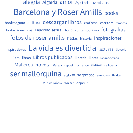
amor
alegria
Algaida
aventuras
Asja Lacis
Barcelona y Roser Amills
books
descargar libros
cultura
bookstagram
erotismo
escritora
famosos
fotografias
Felicidad sexual
fantasias eroticas
ficción contemporánea
fotos de roser amills
inspiraciones
hadas
historia
La vida es divertida
lecturas
inspiradores
libreria
Libros publicados
libro
libros
llibreria
llibres
los modernos
Mallorca
novela
sabios
Pareja
romance
se buena
repost
ser mallorquina
sorpresas
siglo XX
suicidios
thriller
Walter Benjamin
Vila de Gràcia