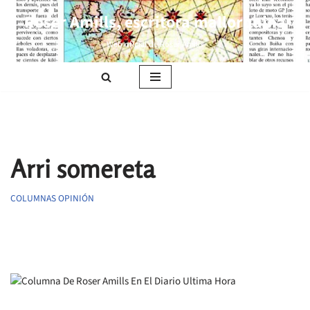
Roser Amills, escritora mallorquina
Saltar
Web oficial de Roser Amills
al
contenido
Arri somereta
COLUMNAS OPINIÓN