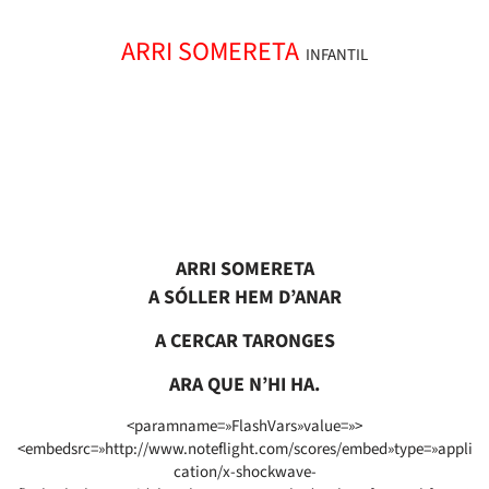
ARRI SOMERETA
INFANTIL
ARRI SOMERETA
A SÓLLER HEM D’ANAR
A CERCAR TARONGES
ARA QUE N’HI HA.
<paramname=»FlashVars»value=»>
<embedsrc=»http://www.noteflight.com/scores/embed»type=»appli
cation/x-shockwave-