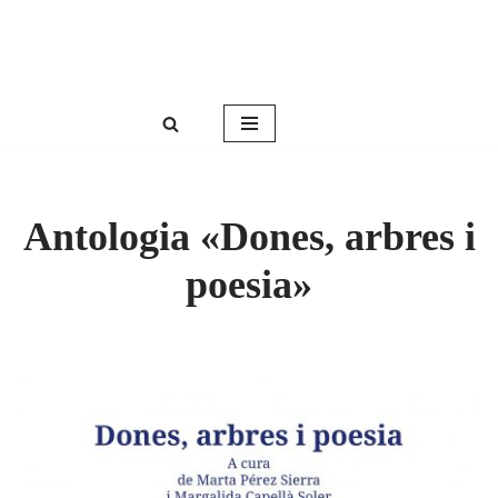
Roser Amills, escritora mallorquina
Saltar
Web oficial de Roser Amills
al
contenido
Antologia «Dones, arbres i
poesia»