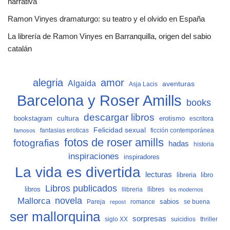
narrativa
Ramon Vinyes dramaturgo: su teatro y el olvido en España
La librería de Ramon Vinyes en Barranquilla, origen del sabio
catalán
alegria
amor
Algaida
aventuras
Asja Lacis
Barcelona y Roser Amills
books
descargar libros
cultura
bookstagram
erotismo
escritora
Felicidad sexual
fantasias eroticas
ficción contemporánea
famosos
fotos de roser amills
fotografias
hadas
historia
inspiraciones
inspiradores
La vida es divertida
lecturas
libro
libreria
Libros publicados
libros
llibreria
llibres
los modernos
Mallorca
novela
sabios
Pareja
romance
se buena
repost
ser mallorquina
sorpresas
siglo XX
suicidios
thriller