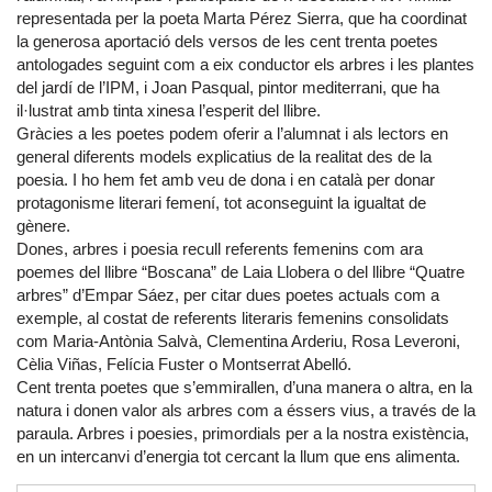
representada per la poeta Marta Pérez Sierra, que ha coordinat
la generosa aportació dels versos de les cent trenta poetes
antologades seguint com a eix conductor els arbres i les plantes
del jardí de l’IPM, i Joan Pasqual, pintor mediterrani, que ha
il·lustrat amb tinta xinesa l’esperit del llibre.
Gràcies a les poetes podem oferir a l’alumnat i als lectors en
general diferents models explicatius de la realitat des de la
poesia. I ho hem fet amb veu de dona i en català per donar
protagonisme literari femení, tot aconseguint la igualtat de
gènere.
Dones, arbres i poesia recull referents femenins com ara
poemes del llibre “Boscana” de Laia Llobera o del llibre “Quatre
arbres” d’Empar Sáez, per citar dues poetes actuals com a
exemple, al costat de referents literaris femenins consolidats
com Maria-Antònia Salvà, Clementina Arderiu, Rosa Leveroni,
Cèlia Viñas, Felícia Fuster o Montserrat Abelló.
Cent trenta poetes que s’emmirallen, d’una manera o altra, en la
natura i donen valor als arbres com a éssers vius, a través de la
paraula. Arbres i poesies, primordials per a la nostra existència,
en un intercanvi d’energia tot cercant la llum que ens alimenta.