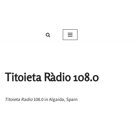
Roser Amills, escritora mallorquina
Saltar
Web oficial de Roser Amills
al
contenido
Titoieta Ràdio 108.0
Titoieta Radio
108.0 in Algaida, Spain