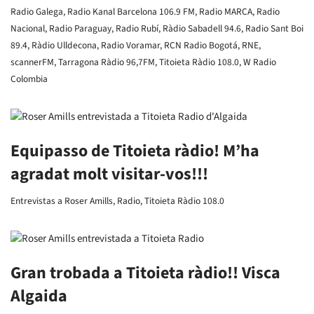
Radio Galega
,
Radio Kanal Barcelona 106.9 FM
,
Radio MARCA
,
Radio
Nacional
,
Radio Paraguay
,
Radio Rubí
,
Ràdio Sabadell 94.6
,
Radio Sant Boi
89.4
,
Ràdio Ulldecona
,
Radio Voramar
,
RCN Radio Bogotá
,
RNE
,
scannerFM
,
Tarragona Ràdio 96,7FM
,
Titoieta Ràdio 108.0
,
W Radio
Colombia
Equipasso de Titoieta ràdio! M’ha
agradat molt visitar-vos!!!
Entrevistas a Roser Amills
,
Radio
,
Titoieta Ràdio 108.0
Gran trobada a Titoieta ràdio!! Visca
Algaida