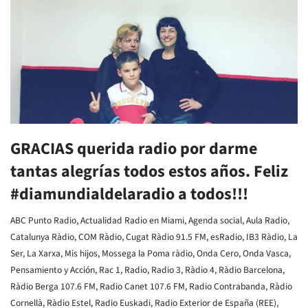
GRACIAS querida radio por darme
tantas alegrías todos estos años. Feliz
#diamundialdelaradio a todos!!!
ABC Punto Radio
,
Actualidad Radio en Miami
,
Agenda social
,
Aula Radio
,
Catalunya Ràdio
,
COM Ràdio
,
Cugat Ràdio 91.5 FM
,
esRadio
,
IB3 Ràdio
,
La
Ser
,
La Xarxa
,
Mis hijos
,
Mossega la Poma ràdio
,
Onda Cero
,
Onda Vasca
,
Pensamiento y Acción
,
Rac 1
,
Radio
,
Radio 3
,
Ràdio 4
,
Ràdio Barcelona
,
Ràdio Berga 107.6 FM
,
Radio Canet 107.6 FM
,
Radio Contrabanda
,
Ràdio
Cornellà
,
Ràdio Estel
,
Radio Euskadi
,
Radio Exterior de España (REE)
,