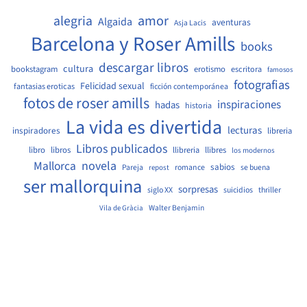
amor
alegria
Algaida
aventuras
Asja Lacis
Barcelona y Roser Amills
books
descargar libros
cultura
bookstagram
erotismo
escritora
famosos
fotografias
Felicidad sexual
fantasias eroticas
ficción contemporánea
fotos de roser amills
inspiraciones
hadas
historia
La vida es divertida
lecturas
inspiradores
libreria
Libros publicados
libro
libros
llibreria
llibres
los modernos
Mallorca
novela
sabios
Pareja
romance
se buena
repost
ser mallorquina
sorpresas
siglo XX
suicidios
thriller
Walter Benjamin
Vila de Gràcia