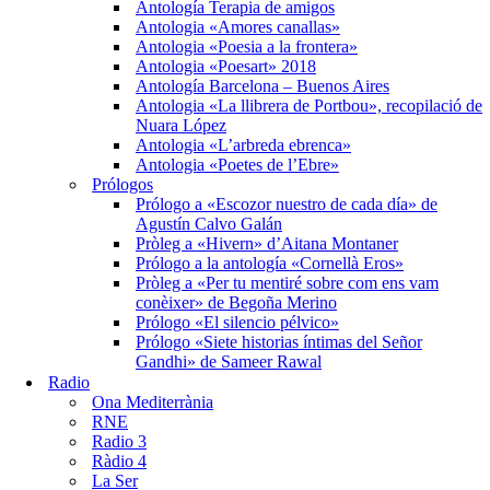
Antología Terapia de amigos
Antologia «Amores canallas»
Antologia «Poesia a la frontera»
Antologia «Poesart» 2018
Antología Barcelona – Buenos Aires
Antologia «La llibrera de Portbou», recopilació de
Nuara López
Antologia «L’arbreda ebrenca»
Antologia «Poetes de l’Ebre»
Prólogos
Prólogo a «Escozor nuestro de cada día» de
Agustín Calvo Galán
Pròleg a «Hivern» d’Aitana Montaner
Prólogo a la antología «Cornellà Eros»
Pròleg a «Per tu mentiré sobre com ens vam
conèixer» de Begoña Merino
Prólogo «El silencio pélvico»
Prólogo «Siete historias íntimas del Señor
Gandhi» de Sameer Rawal
Radio
Ona Mediterrània
RNE
Radio 3
Ràdio 4
La Ser