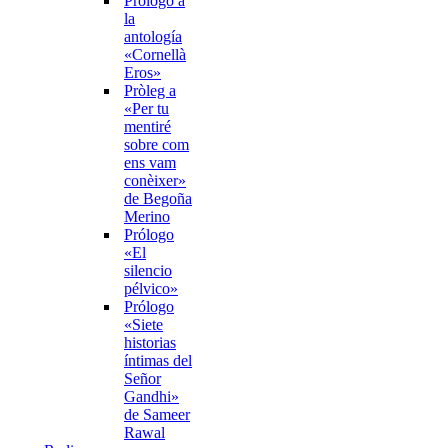
Prólogo a
la
antología
«Cornellà
Eros»
Pròleg a
«Per tu
mentiré
sobre com
ens vam
conèixer»
de Begoña
Merino
Prólogo
«El
silencio
pélvico»
Prólogo
«Siete
historias
íntimas del
Señor
Gandhi»
de Sameer
Rawal