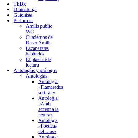
TEDx
Dramaturga
Guionista
Performer
Amills public
WC
Cuadernos de
Roser Amills
Escaparates
habitados
El plaer de la
lectura
Antologías y prólogos
Antologías
Antologia
«Flamarades
sortiran»
Antologia
«Amb
accent a la
neutra»
Antologia
«Poéticas
del caos»
Antologia