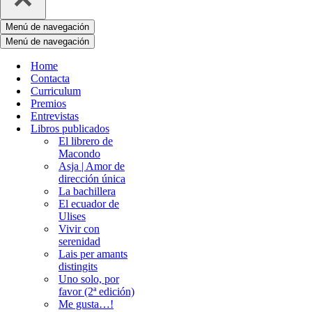
Menú de navegación
Menú de navegación
Home
Contacta
Curriculum
Premios
Entrevistas
Libros publicados
El librero de
Macondo
Asja | Amor de
dirección única
La bachillera
El ecuador de
Ulises
Vivir con
serenidad
Lais per amants
distingits
Uno solo, por
favor (2ª edición)
Me gusta…!