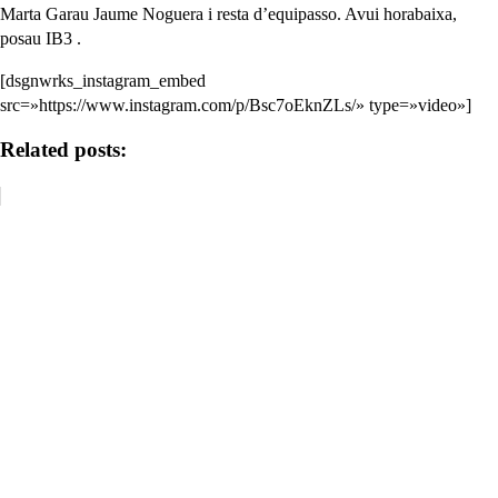
Marta Garau Jaume Noguera i resta d’equipasso. Avui horabaixa,
posau IB3 .
[dsgnwrks_instagram_embed
src=»https://www.instagram.com/p/Bsc7oEknZLs/» type=»video»]
Related posts: