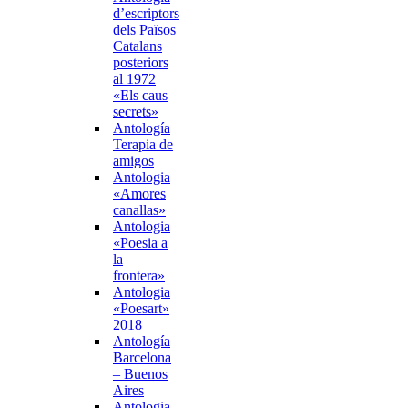
d’escriptors
dels Països
Catalans
posteriors
al 1972
«Els caus
secrets»
Antología
Terapia de
amigos
Antologia
«Amores
canallas»
Antologia
«Poesia a
la
frontera»
Antologia
«Poesart»
2018
Antología
Barcelona
– Buenos
Aires
Antologia