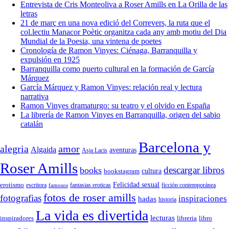
Entrevista de Cris Monteoliva a Roser Amills en La Orilla de las
letras
21 de març en una nova edició del Correvers, la ruta que el
col.lectiu Manacor Poètic organitza cada any amb motiu del Dia
Mundial de la Poesia, una vintena de poetes
Cronología de Ramon Vinyes: Ciénaga, Barranquilla y
expulsión en 1925
Barranquilla como puerto cultural en la formación de García
Márquez
García Márquez y Ramon Vinyes: relación real y lectura
narrativa
Ramon Vinyes dramaturgo: su teatro y el olvido en España
La librería de Ramon Vinyes en Barranquilla, origen del sabio
catalán
Barcelona y
alegria
amor
Algaida
aventuras
Asja Lacis
Roser Amills
descargar libros
books
cultura
bookstagram
Felicidad sexual
erotismo
escritora
fantasias eroticas
ficción contemporánea
famosos
fotos de roser amills
fotografias
inspiraciones
hadas
historia
La vida es divertida
lecturas
inspiradores
libreria
libro