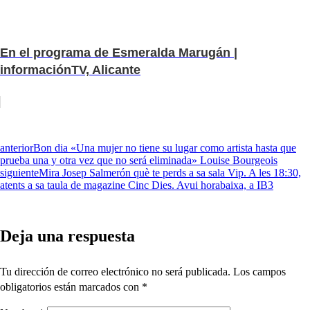
En el programa de Esmeralda Marugán |
informaciónTV, Alicante
anterior
Bon dia «Una mujer no tiene su lugar como artista hasta que
prueba una y otra vez que no será eliminada» Louise Bourgeois
siguiente
Mira Josep Salmerón què te perds a sa sala Vip. A les 18:30,
atents a sa taula de magazine Cinc Dies. Avui horabaixa, a IB3
Deja una respuesta
Tu dirección de correo electrónico no será publicada.
Los campos
obligatorios están marcados con
*