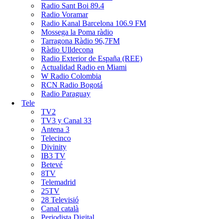
Radio Sant Boi 89.4
Radio Voramar
Radio Kanal Barcelona 106.9 FM
Mossega la Poma ràdio
Tarragona Ràdio 96,7FM
Ràdio Ulldecona
Radio Exterior de España (REE)
Actualidad Radio en Miami
W Radio Colombia
RCN Radio Bogotá
Radio Paraguay
Tele
TV2
TV3 y Canal 33
Antena 3
Telecinco
Divinity
IB3 TV
Betevé
8TV
Telemadrid
25TV
28 Televisió
Canal català
Periodista Digital