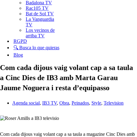
Badalona TV
Rac105 TV
Bat de Sol TV
La Vanguardia
TV
Los vecinos de
arriba TV
RGPD
🔍 Busca lo que quieras
Blog
Com cada dijous vaig volant cap a sa taula
a Cinc Dies de IB3 amb Marta Garau
Jaume Noguera i resta d’equipasso
Agenda social
,
IB3 TV
,
Obra
,
Peinados
,
Style
,
Television
Com cada dijous vaig volant cap a sa taula a magazine Cinc Dies amb