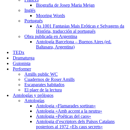
Biografia de Josep Maria Mejan
Inglés
Mooring Words
Portugués
As 1001 Fantasias Mais Eróticas e Selvagens da
História, traducción al portugués
Obra publicada en Argentina
Antología Barcelona – Buenos Aires (ed.
Baltasara, Argentina)
TEDx
Dramaturga
Guionista
Performer
Amills public WC
Cuadernos de Roser Amills
Escaparates habitados
El plaer de la lectura
Antologías y prólogos
Antologías
Antologia «Flamarades sortiran»
Antologia «Amb accent a la neutra»
Antologia «Poéticas del caos»
Antologia d’escriptors dels Països Catalans
posteriors al 1972 «Els caus secrets»