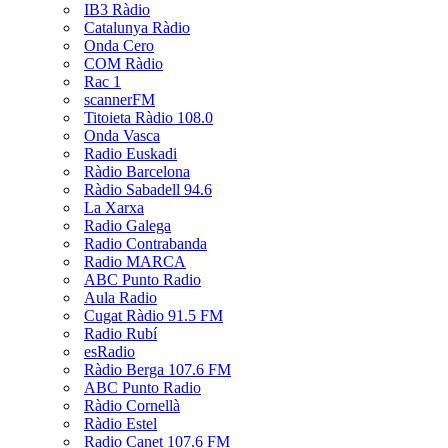
IB3 Ràdio
Catalunya Ràdio
Onda Cero
COM Ràdio
Rac 1
scannerFM
Titoieta Ràdio 108.0
Onda Vasca
Radio Euskadi
Ràdio Barcelona
Ràdio Sabadell 94.6
La Xarxa
Radio Galega
Radio Contrabanda
Radio MARCA
ABC Punto Radio
Aula Radio
Cugat Ràdio 91.5 FM
Radio Rubí
esRadio
Ràdio Berga 107.6 FM
ABC Punto Radio
Ràdio Cornellà
Ràdio Estel
Radio Canet 107.6 FM