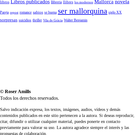
Libros publicados
Mallorca
novela
libros
llibreria
llibres
los modernos
ser mallorquina
sabios
romance
siglo XX
Pareja
repost
se buena
sorpresas
suicidios
thriller
Vila de Gràcia
Walter Benjamin
© Roser Amills
Todos los derechos reservados.
Salvo indicación expresa, los textos, imágenes, audios, vídeos y demás
contenidos publicados en este sitio pertenecen a la autora. Si deseas reproducir,
citar, difundir o utilizar cualquier material, puedes ponerte en contacto
previamente para valorar su uso. La autora agradece siempre el interés y las
propuestas de colaboración.