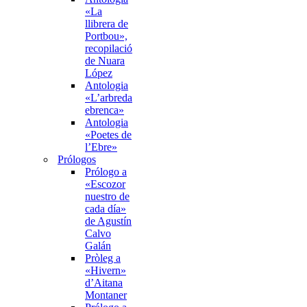
«La
llibrera de
Portbou»,
recopilació
de Nuara
López
Antologia
«L’arbreda
ebrenca»
Antologia
«Poetes de
l’Ebre»
Prólogos
Prólogo a
«Escozor
nuestro de
cada día»
de Agustín
Calvo
Galán
Pròleg a
«Hivern»
d’Aitana
Montaner