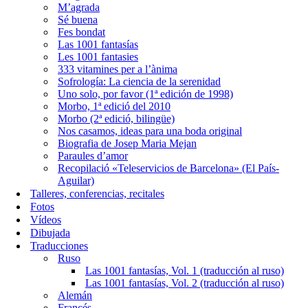
M’agrada
Sé buena
Fes bondat
Las 1001 fantasías
Les 1001 fantasies
333 vitamines per a l’ànima
Sofrología: La ciencia de la serenidad
Uno solo, por favor (1ª edición de 1998)
Morbo, 1ª edició del 2010
Morbo (2ª edició, bilingüe)
Nos casamos, ideas para una boda original
Biografia de Josep Maria Mejan
Paraules d’amor
Recopilació «Teleservicios de Barcelona» (El País-
Aguilar)
Talleres, conferencias, recitales
Fotos
Vídeos
Dibujada
Traducciones
Ruso
Las 1001 fantasías, Vol. 1 (traducción al ruso)
Las 1001 fantasías, Vol. 2 (traducción al ruso)
Alemán
Francés