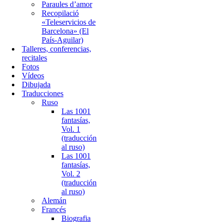
Paraules d’amor
Recopilació
«Teleservicios de
Barcelona» (El
País-Aguilar)
Talleres, conferencias,
recitales
Fotos
Vídeos
Dibujada
Traducciones
Ruso
Las 1001
fantasías,
Vol. 1
(traducción
al ruso)
Las 1001
fantasías,
Vol. 2
(traducción
al ruso)
Alemán
Francés
Biografia