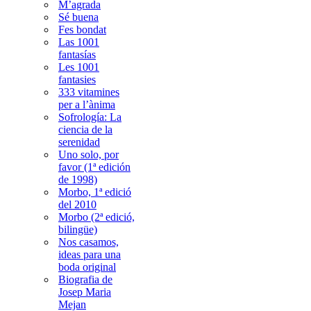
M’agrada
Sé buena
Fes bondat
Las 1001
fantasías
Les 1001
fantasies
333 vitamines
per a l’ànima
Sofrología: La
ciencia de la
serenidad
Uno solo, por
favor (1ª edición
de 1998)
Morbo, 1ª edició
del 2010
Morbo (2ª edició,
bilingüe)
Nos casamos,
ideas para una
boda original
Biografia de
Josep Maria
Mejan