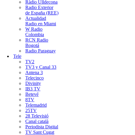
Ràdio Ulldecona
Radio Exterior
de España (REE)
Actualidad
Radio en Miami
W Radio
Colombia
RCN Radio
Bogotá
Radio Paraguay
Tele
TV2
TV3 y Canal 33
Antena 3
Telecinco
Divinity
IB3 TV
Betevé
8TV
Telemadrid
25TV
28 Televisió
Canal català
Periodista Digital
TV Sant Cugat