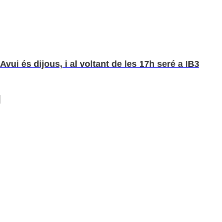
Avui és dijous, i al voltant de les 17h seré a IB3