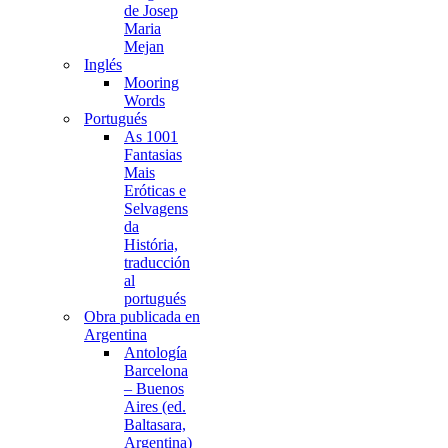
de Josep
Maria
Mejan
Inglés
Mooring
Words
Portugués
As 1001
Fantasias
Mais
Eróticas e
Selvagens
da
História,
traducción
al
portugués
Obra publicada en
Argentina
Antología
Barcelona
– Buenos
Aires (ed.
Baltasara,
Argentina)