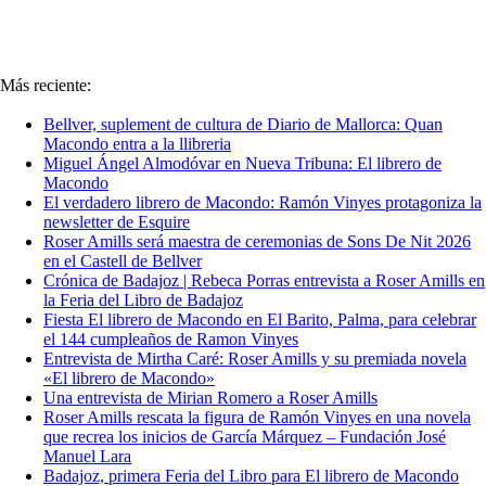
Más reciente:
Bellver, suplement de cultura de Diario de Mallorca: Quan
Macondo entra a la llibreria
Miguel Ángel Almodóvar en Nueva Tribuna: El librero de
Macondo
El verdadero librero de Macondo: Ramón Vinyes protagoniza la
newsletter de Esquire
Roser Amills será maestra de ceremonias de Sons De Nit 2026
en el Castell de Bellver
Crónica de Badajoz | Rebeca Porras entrevista a Roser Amills en
la Feria del Libro de Badajoz
Fiesta El librero de Macondo en El Barito, Palma, para celebrar
el 144 cumpleaños de Ramon Vinyes
Entrevista de Mirtha Caré: Roser Amills y su premiada novela
«El librero de Macondo»
Una entrevista de Mirian Romero a Roser Amills
Roser Amills rescata la figura de Ramón Vinyes en una novela
que recrea los inicios de García Márquez – Fundación José
Manuel Lara
Badajoz, primera Feria del Libro para El librero de Macondo