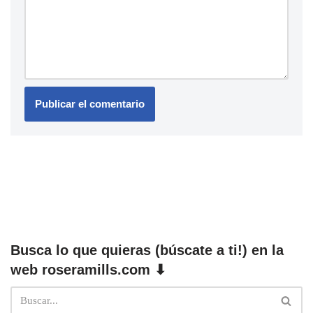
Busca lo que quieras (búscate a ti!) en la
web roseramills.com ⬇