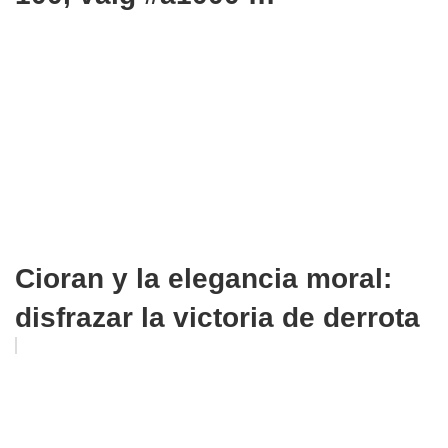
Cioran y la elegancia moral:
disfrazar la victoria de derrota