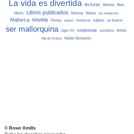
La vida es divertida
lecturas
libro
libreria
Libros publicados
libros
llibreria
llibres
los modernos
Mallorca
novela
sabios
Pareja
romance
se buena
repost
ser mallorquina
sorpresas
siglo XX
suicidios
thriller
Vila de Gràcia
Walter Benjamin
© Roser Amills