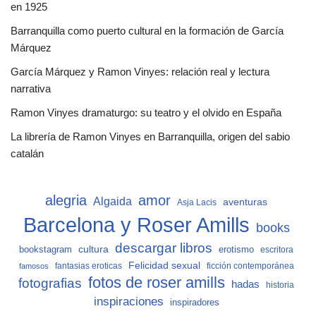
en 1925
Barranquilla como puerto cultural en la formación de García
Márquez
García Márquez y Ramon Vinyes: relación real y lectura
narrativa
Ramon Vinyes dramaturgo: su teatro y el olvido en España
La librería de Ramon Vinyes en Barranquilla, origen del sabio
catalán
alegria
amor
Algaida
aventuras
Asja Lacis
Barcelona y Roser Amills
books
descargar libros
cultura
bookstagram
erotismo
escritora
Felicidad sexual
fantasias eroticas
ficción contemporánea
famosos
fotos de roser amills
fotografias
hadas
historia
inspiraciones
inspiradores