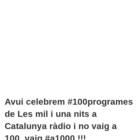
Avui celebrem #100programes
de Les mil i una nits a
Catalunya ràdio i no vaig a
100, vaig #a1000 !!!