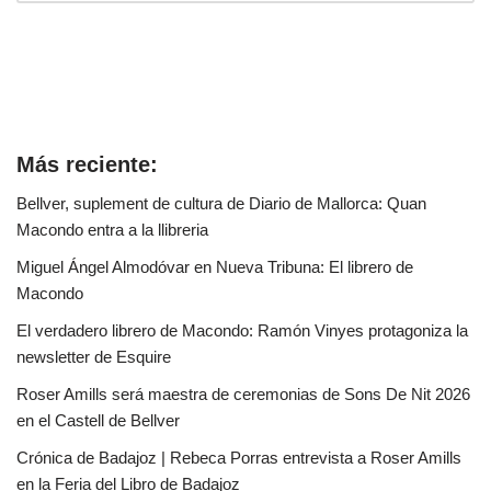
Más reciente:
Bellver, suplement de cultura de Diario de Mallorca: Quan
Macondo entra a la llibreria
Miguel Ángel Almodóvar en Nueva Tribuna: El librero de
Macondo
El verdadero librero de Macondo: Ramón Vinyes protagoniza la
newsletter de Esquire
Roser Amills será maestra de ceremonias de Sons De Nit 2026
en el Castell de Bellver
Crónica de Badajoz | Rebeca Porras entrevista a Roser Amills
en la Feria del Libro de Badajoz