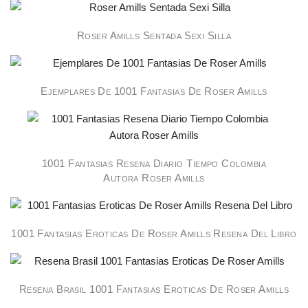
Roser Amills Sentada Sexi Silla
Ejemplares De 1001 Fantasias De Roser Amills
1001 Fantasias Resena Diario Tiempo Colombia
Autora Roser Amills
1001 Fantasias Eroticas De Roser Amills Resena Del Libro
Resena Brasil 1001 Fantasias Eroticas De Roser Amills