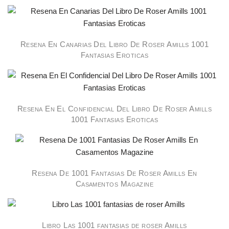
Resena En Canarias Del Libro De Roser Amills 1001
Fantasias Eroticas
Resena En El Confidencial Del Libro De Roser Amills
1001 Fantasias Eroticas
Resena De 1001 Fantasias De Roser Amills En
Casamentos Magazine
Libro Las 1001 fantasias de roser Amills