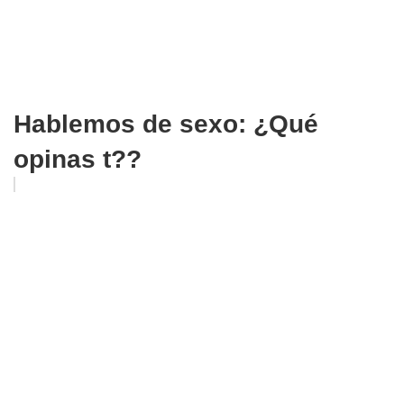
Hablemos de sexo: ¿Qué
opinas t??