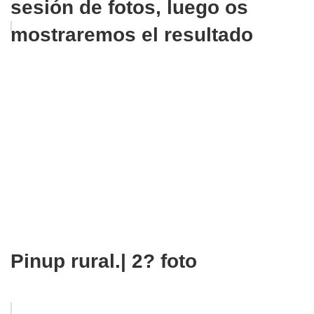
sesión de fotos, luego os
mostraremos el resultado
Pinup rural.| 2? foto