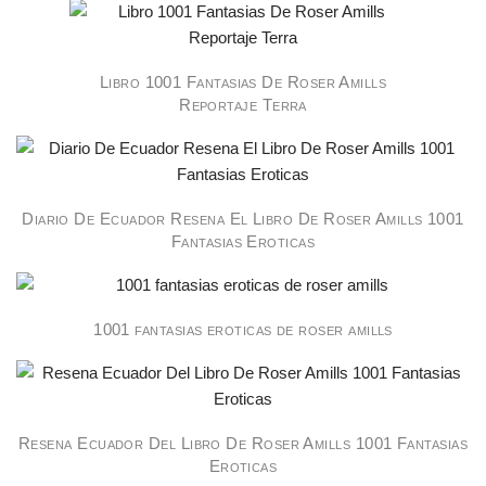
Libro 1001 Fantasias De Roser Amills
Reportaje Terra
Diario De Ecuador Resena El Libro De Roser Amills 1001
Fantasias Eroticas
1001 fantasias eroticas de roser amills
Resena Ecuador Del Libro De Roser Amills 1001 Fantasias
Eroticas