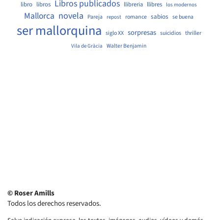
Libros publicados
libro
libros
llibreria
llibres
los modernos
Mallorca
novela
sabios
Pareja
romance
se buena
repost
ser mallorquina
sorpresas
siglo XX
suicidios
thriller
Walter Benjamin
Vila de Gràcia
© Roser Amills
Todos los derechos reservados.