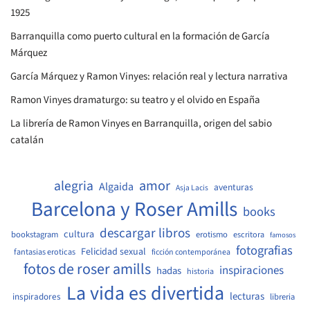
1925
Barranquilla como puerto cultural en la formación de García
Márquez
García Márquez y Ramon Vinyes: relación real y lectura narrativa
Ramon Vinyes dramaturgo: su teatro y el olvido en España
La librería de Ramon Vinyes en Barranquilla, origen del sabio
catalán
amor
alegria
Algaida
aventuras
Asja Lacis
Barcelona y Roser Amills
books
descargar libros
cultura
bookstagram
erotismo
escritora
famosos
fotografias
Felicidad sexual
fantasias eroticas
ficción contemporánea
fotos de roser amills
inspiraciones
hadas
historia
La vida es divertida
lecturas
inspiradores
libreria