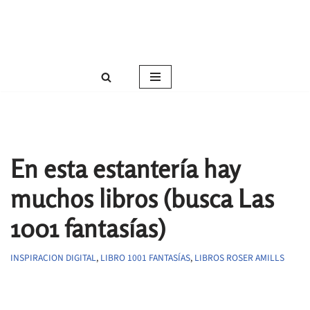
Roser Amills, escritora mallorquina
Saltar
Web oficial de Roser Amills
al
contenido
En esta estantería hay
muchos libros (busca Las
1001 fantasías)
INSPIRACION DIGITAL
,
LIBRO 1001 FANTASÍAS
,
LIBROS ROSER AMILLS