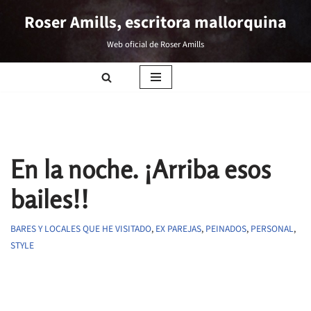
Roser Amills, escritora mallorquina
Saltar
Web oficial de Roser Amills
al
contenido
En la noche. ¡Arriba esos
bailes!!
BARES Y LOCALES QUE HE VISITADO
,
EX PAREJAS
,
PEINADOS
,
PERSONAL
,
STYLE