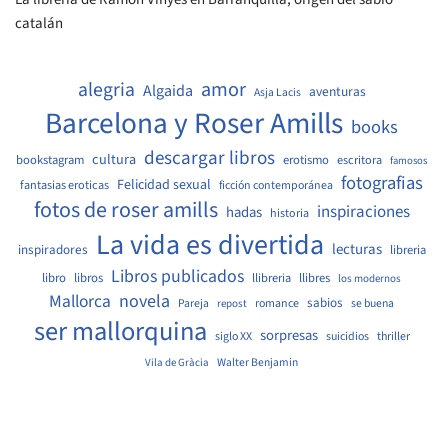
catalán
amor
alegria
Algaida
aventuras
Asja Lacis
Barcelona y Roser Amills
books
descargar libros
cultura
bookstagram
erotismo
escritora
famosos
fotografias
Felicidad sexual
fantasias eroticas
ficción contemporánea
fotos de roser amills
inspiraciones
hadas
historia
La vida es divertida
lecturas
inspiradores
libreria
Libros publicados
libro
libros
llibreria
llibres
los modernos
Mallorca
novela
sabios
Pareja
romance
se buena
repost
ser mallorquina
sorpresas
siglo XX
suicidios
thriller
Walter Benjamin
Vila de Gràcia