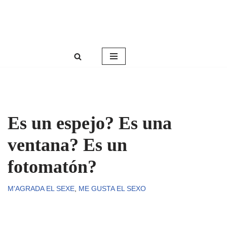
Roser Amills, escritora mallorquina
Saltar
Web oficial de Roser Amills
al
contenido
Es un espejo? Es una
ventana? Es un
fotomatón?
M'AGRADA EL SEXE
,
ME GUSTA EL SEXO