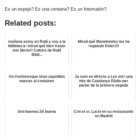
Es un espejo? Es una ventana? Es un fotomatón?
Related posts:
mañana estoy en Rubí y voy a la
Mirad qué Manekineko me ha
biblioteca: mirad qué bien tratan
regalado Doler33
mis libros!! Cultura de Rubí
Bibli...
Un #señoresque tiran zapatillas
Ja som en directe a Les mil i una
nuevas al container
nits de Catalunya Ràdio per
parlar de la primera vegada
Sed buenos.Sé buena
Con el sr. Lucio en su restaurante
en Madrid