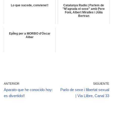
Lo que sucede, conviene!!
Catalunya Radio | Parlem de
"M'agrada el sexe" amb Pere
Font, Albert Miralles i Júlia
Bertran
Epíleg per a MORBO d'Óscar
Aibar
ANTERIOR
SIGUIENTE
Aparato que he conocido hoy:
Parlo de sexe i llibertat sexual
es divertido!!
| Via Llibre, Canal 33