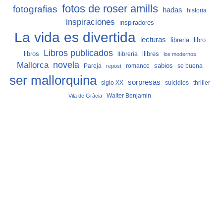
fotos de roser amills
fotografias
hadas
historia
inspiraciones
inspiradores
La vida es divertida
lecturas
libro
libreria
Libros publicados
libros
llibreria
llibres
los modernos
Mallorca
novela
sabios
Pareja
romance
se buena
repost
ser mallorquina
sorpresas
siglo XX
suicidios
thriller
Vila de Gràcia
Walter Benjamin