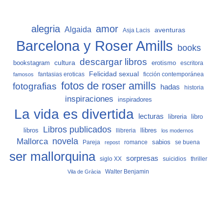
alegria
amor
Algaida
aventuras
Asja Lacis
Barcelona y Roser Amills
books
descargar libros
cultura
bookstagram
erotismo
escritora
Felicidad sexual
fantasias eroticas
ficción contemporánea
famosos
fotos de roser amills
fotografias
hadas
historia
inspiraciones
inspiradores
La vida es divertida
lecturas
libro
libreria
Libros publicados
libros
llibreria
llibres
los modernos
Mallorca
novela
sabios
Pareja
romance
se buena
repost
ser mallorquina
sorpresas
siglo XX
suicidios
thriller
Vila de Gràcia
Walter Benjamin