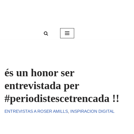
Roser Amills, escritora mallorquina
Saltar
Web oficial de Roser Amills
al
contenido
és un honor ser
entrevistada per
#periodistescetrencada !!
ENTREVISTAS A ROSER AMILLS
,
INSPIRACION DIGITAL