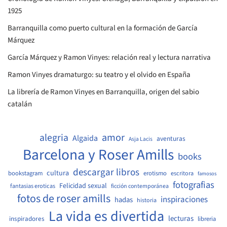
1925
Barranquilla como puerto cultural en la formación de García
Márquez
García Márquez y Ramon Vinyes: relación real y lectura narrativa
Ramon Vinyes dramaturgo: su teatro y el olvido en España
La librería de Ramon Vinyes en Barranquilla, origen del sabio
catalán
amor
alegria
Algaida
aventuras
Asja Lacis
Barcelona y Roser Amills
books
descargar libros
cultura
bookstagram
erotismo
escritora
famosos
fotografias
Felicidad sexual
fantasias eroticas
ficción contemporánea
fotos de roser amills
inspiraciones
hadas
historia
La vida es divertida
lecturas
inspiradores
libreria