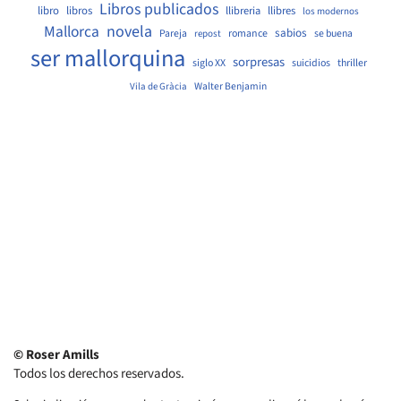
Libros publicados
libro
libros
llibreria
llibres
los modernos
Mallorca
novela
sabios
Pareja
romance
se buena
repost
ser mallorquina
sorpresas
siglo XX
suicidios
thriller
Walter Benjamin
Vila de Gràcia
© Roser Amills
Todos los derechos reservados.