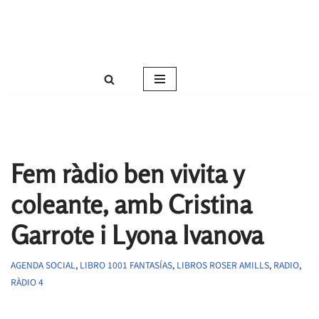
Roser Amills, escritora mallorquina
Saltar
Web oficial de Roser Amills
al
contenido
Fem ràdio ben vivita y
coleante, amb Cristina
Garrote i Lyona Ivanova
AGENDA SOCIAL
,
LIBRO 1001 FANTASÍAS
,
LIBROS ROSER AMILLS
,
RADIO
,
RÀDIO 4