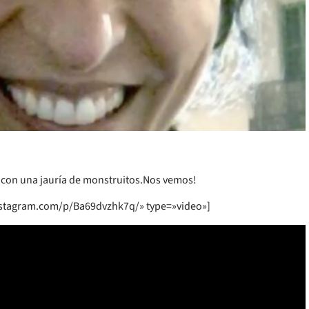
ia con una jauría de monstruitos.Nos vemos!
stagram.com/p/Ba69dvzhk7q/» type=»video»]