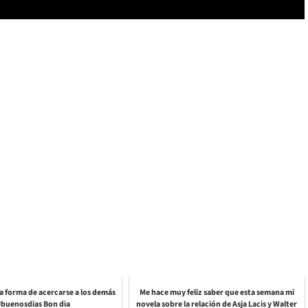
na forma de acercarse a los demás
Me hace muy feliz saber que esta semana mi
#buenosdias Bon dia
novela sobre la relación de Asja Lacis y Walter