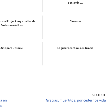
Benjamin ...
usual Project voy a hablar de
Dimecres
fantasías eróticas
Arte para Unsmile
La guerra continua en Gracia
SIGUIENTE
sa en
Gracias, muertitos, por cedernos vida
as