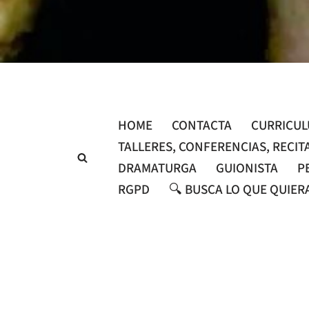
Saltar
al
contenido
HOME
CONTACTA
CURRICU
TALLERES, CONFERENCIAS, RECIT
DRAMATURGA
GUIONISTA
P
RGPD
🔍 BUSCA LO QUE QUIER