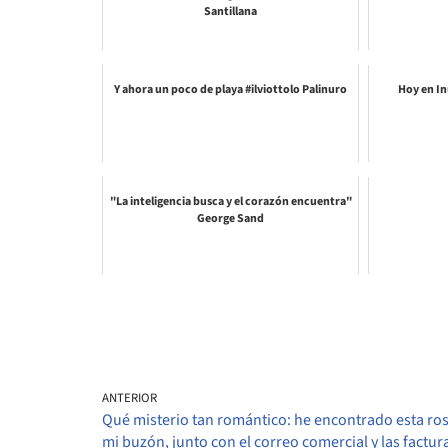
Santillana
Y ahora un poco de playa #ilviottolo Palinuro
Hoy en In
"La inteligencia busca y el corazón encuentra"
George Sand
ANTERIOR
Qué misterio tan romántico: he encontrado esta ro
mi buzón, junto con el correo comercial y las factur