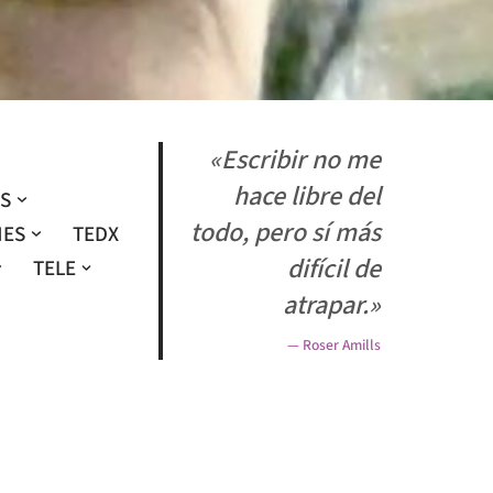
«Escribir no me
hace libre del
OS
todo, pero sí más
NES
TEDX
difícil de
TELE
atrapar.»
— Roser Amills