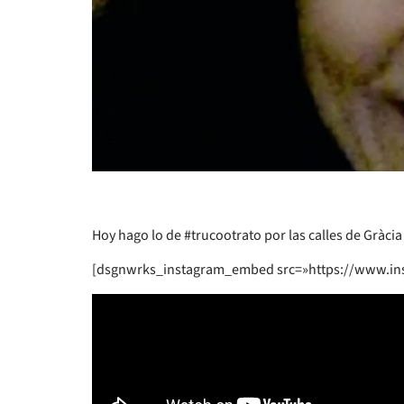
Hoy hago lo de #trucootrato por las calles de Gràc
[dsgnwrks_instagram_embed src=»https://www.in