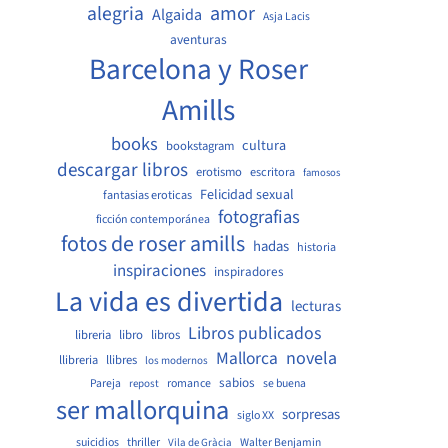
amor
alegria
Algaida
Asja Lacis
aventuras
Barcelona y Roser
Amills
books
cultura
bookstagram
descargar libros
erotismo
escritora
famosos
Felicidad sexual
fantasias eroticas
fotografias
ficción contemporánea
fotos de roser amills
hadas
historia
inspiraciones
inspiradores
La vida es divertida
lecturas
Libros publicados
libreria
libro
libros
Mallorca
novela
llibreria
llibres
los modernos
sabios
Pareja
romance
se buena
repost
ser mallorquina
sorpresas
siglo XX
suicidios
thriller
Walter Benjamin
Vila de Gràcia