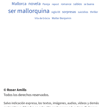
Mallorca
novela
sabios
Pareja
romance
se buena
repost
ser mallorquina
sorpresas
siglo XX
suicidios
thriller
Walter Benjamin
Vila de Gràcia
© Roser Amills
Todos los derechos reservados.
Salvo indicación expresa, los textos, imágenes, audios, vídeos y demás