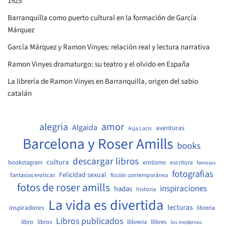
1925
Barranquilla como puerto cultural en la formación de García
Márquez
García Márquez y Ramon Vinyes: relación real y lectura narrativa
Ramon Vinyes dramaturgo: su teatro y el olvido en España
La librería de Ramon Vinyes en Barranquilla, origen del sabio
catalán
amor
alegria
Algaida
aventuras
Asja Lacis
Barcelona y Roser Amills
books
descargar libros
cultura
bookstagram
erotismo
escritora
famosos
fotografias
Felicidad sexual
fantasias eroticas
ficción contemporánea
fotos de roser amills
inspiraciones
hadas
historia
La vida es divertida
lecturas
inspiradores
libreria
Libros publicados
libro
libros
llibreria
llibres
los modernos