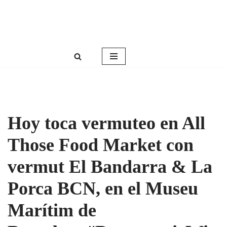
Roser Amills, escritora mallorquina
Saltar
Web oficial de Roser Amills
al
contenido
Hoy toca vermuteo en All
Those Food Market con
vermut El Bandarra & La
Porca BCN, en el Museu
Marítim de