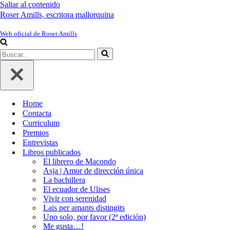
Saltar al contenido
Roser Amills, escritora mallorquina
Web oficial de Roser Amills
Buscar...
Home
Contacta
Curriculum
Premios
Entrevistas
Libros publicados
El librero de Macondo
Asja | Amor de dirección única
La bachillera
El ecuador de Ulises
Vivir con serenidad
Lais per amants distingits
Uno solo, por favor (2ª edición)
Me gusta…!