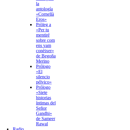
la
antología
«Cornellà
Eros»
Pròleg a
«Per tu
mentiré
sobre com
ens vam
conèixer»
de Begoña
Merino
Prólogo
«El
silencio
pélvico»
Prólogo
«Siete
historias
íntimas del
Señor
Gandhi»
de Sameer
Rawal
Radio