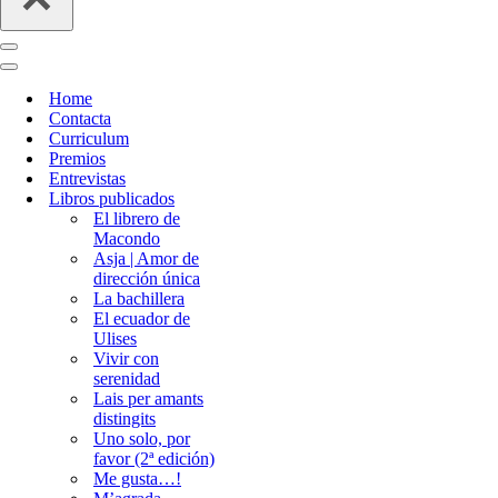
Menú
de
Menú
navegación
de
Home
navegación
Contacta
Curriculum
Premios
Entrevistas
Libros publicados
El librero de
Macondo
Asja | Amor de
dirección única
La bachillera
El ecuador de
Ulises
Vivir con
serenidad
Lais per amants
distingits
Uno solo, por
favor (2ª edición)
Me gusta…!