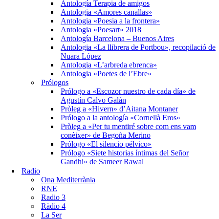
Antología Terapia de amigos
Antologia «Amores canallas»
Antologia «Poesia a la frontera»
Antologia «Poesart» 2018
Antología Barcelona – Buenos Aires
Antologia «La llibrera de Portbou», recopilació de
Nuara López
Antologia «L’arbreda ebrenca»
Antologia «Poetes de l’Ebre»
Prólogos
Prólogo a «Escozor nuestro de cada día» de
Agustín Calvo Galán
Pròleg a «Hivern» d’Aitana Montaner
Prólogo a la antología «Cornellà Eros»
Pròleg a «Per tu mentiré sobre com ens vam
conèixer» de Begoña Merino
Prólogo «El silencio pélvico»
Prólogo «Siete historias íntimas del Señor
Gandhi» de Sameer Rawal
Radio
Ona Mediterrània
RNE
Radio 3
Ràdio 4
La Ser