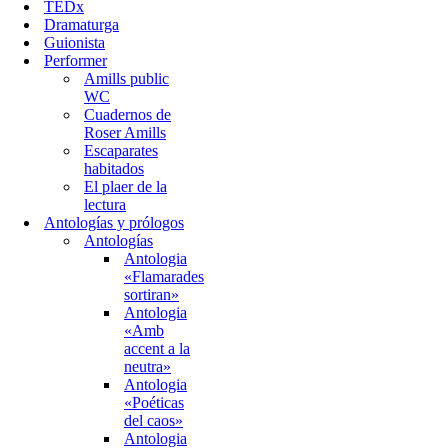
TEDx
Dramaturga
Guionista
Performer
Amills public
WC
Cuadernos de
Roser Amills
Escaparates
habitados
El plaer de la
lectura
Antologías y prólogos
Antologías
Antologia
«Flamarades
sortiran»
Antologia
«Amb
accent a la
neutra»
Antologia
«Poéticas
del caos»
Antologia