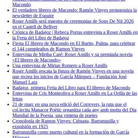
Macondo
El verdadero librero de Macondo: Ramón Vinyes protagoniza la
newsletter de Esquire
Roser Amills será maestra de ceremonias de Sons De Nit 2026
en el Castell de Bellver
Crónica de Badajoz | Rebeca Porras entrevista a Roser Amills en
la Feria del Libro de Badajoz
Fiesta El librero de Macondo en El Barito, Palma, para celebrar
el 144 cumpleaños de Ramon Vinyes
Entrevista de Mirtha Caré: Roser Amills y su premiada novela
«El librero de Macondo»
Una entrevista de Mirian Romero a Roser Amills
Roser Amills rescata la figura de Ramón Vinyes en una novela
que recrea los inicios de García Márquez – Fundación José
Manuel Lara
Badajoz, primera Feria del Libro para El librero de Macondo
Entrevista de Cris Monteoliva a Roser Amills en La Orilla de las
letras
21 de març en una nova edició del Correvers, la ruta que el
col.lectiu Manacor Poètic organitza cada any amb motiu del Dia
Mundial de la Poesia, una vintena de poetes
Cronología de Ramon Vinyes: Ciénaga, Barranquilla y
expulsión en 1925
Barranquilla como puerto cultural en la formación de García
Márquez