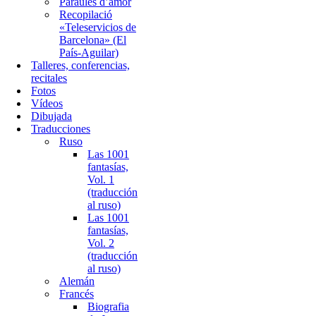
Paraules d’amor
Recopilació
«Teleservicios de
Barcelona» (El
País-Aguilar)
Talleres, conferencias,
recitales
Fotos
Vídeos
Dibujada
Traducciones
Ruso
Las 1001
fantasías,
Vol. 1
(traducción
al ruso)
Las 1001
fantasías,
Vol. 2
(traducción
al ruso)
Alemán
Francés
Biografia