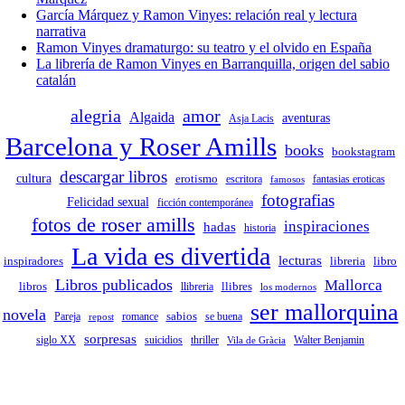
García Márquez y Ramon Vinyes: relación real y lectura
narrativa
Ramon Vinyes dramaturgo: su teatro y el olvido en España
La librería de Ramon Vinyes en Barranquilla, origen del sabio
catalán
alegria
amor
Algaida
aventuras
Asja Lacis
Barcelona y Roser Amills
books
bookstagram
descargar libros
cultura
erotismo
escritora
fantasias eroticas
famosos
fotografias
Felicidad sexual
ficción contemporánea
fotos de roser amills
inspiraciones
hadas
historia
La vida es divertida
lecturas
inspiradores
libreria
libro
Libros publicados
Mallorca
libros
llibreria
llibres
los modernos
ser mallorquina
novela
sabios
romance
Pareja
repost
se buena
sorpresas
siglo XX
suicidios
thriller
Vila de Gràcia
Walter Benjamin