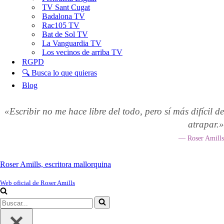
TV Sant Cugat
Badalona TV
Rac105 TV
Bat de Sol TV
La Vanguardia TV
Los vecinos de arriba TV
RGPD
🔍 Busca lo que quieras
Blog
«Escribir no me hace libre del todo, pero sí más difícil de
atrapar.»
— Roser Amills
Roser Amills, escritora mallorquina
Web oficial de Roser Amills
Buscar...