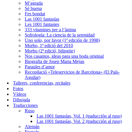
M’agrada
Sé buena
Fes bondat
Las 1001 fantasías
Les 1001 fantasies
333 vitamines per a l’ànima
Sofrología: La ciencia de la serenidad
Uno solo, por favor (1ª edición de 1998)
Morbo, 1ª edició del 2010
Morbo (2ª edició, bilingüe)
Nos casamos, ideas para una boda original
Biografia de Josep Maria Mejan
Paraules d’amor
Recopilació «Teleservicios de Barcelona» (El País-
Aguilar)
Talleres, conferencias, recitales
Fotos
Vídeos
Dibujada
Traducciones
Ruso
Las 1001 fantasías, Vol. 1 (traducción al ruso)
Las 1001 fantasías, Vol. 2 (traducción al ruso)
Alemán
Francés