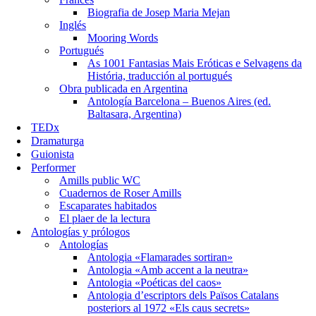
Biografia de Josep Maria Mejan
Inglés
Mooring Words
Portugués
As 1001 Fantasias Mais Eróticas e Selvagens da
História, traducción al portugués
Obra publicada en Argentina
Antología Barcelona – Buenos Aires (ed.
Baltasara, Argentina)
TEDx
Dramaturga
Guionista
Performer
Amills public WC
Cuadernos de Roser Amills
Escaparates habitados
El plaer de la lectura
Antologías y prólogos
Antologías
Antologia «Flamarades sortiran»
Antologia «Amb accent a la neutra»
Antologia «Poéticas del caos»
Antologia d’escriptors dels Països Catalans
posteriors al 1972 «Els caus secrets»