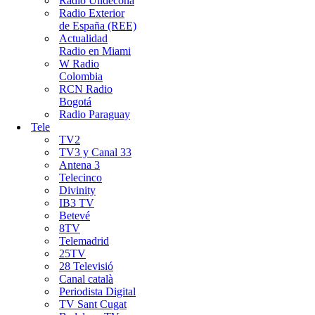
Ràdio Ulldecona
Radio Exterior
de España (REE)
Actualidad
Radio en Miami
W Radio
Colombia
RCN Radio
Bogotá
Radio Paraguay
Tele
TV2
TV3 y Canal 33
Antena 3
Telecinco
Divinity
IB3 TV
Betevé
8TV
Telemadrid
25TV
28 Televisió
Canal català
Periodista Digital
TV Sant Cugat