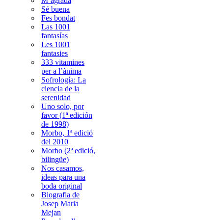
M’agrada
Sé buena
Fes bondat
Las 1001
fantasías
Les 1001
fantasies
333 vitamines
per a l’ànima
Sofrología: La
ciencia de la
serenidad
Uno solo, por
favor (1ª edición
de 1998)
Morbo, 1ª edició
del 2010
Morbo (2ª edició,
bilingüe)
Nos casamos,
ideas para una
boda original
Biografia de
Josep Maria
Mejan