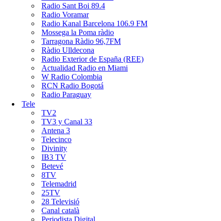
Radio Sant Boi 89.4
Radio Voramar
Radio Kanal Barcelona 106.9 FM
Mossega la Poma ràdio
Tarragona Ràdio 96,7FM
Ràdio Ulldecona
Radio Exterior de España (REE)
Actualidad Radio en Miami
W Radio Colombia
RCN Radio Bogotá
Radio Paraguay
Tele
TV2
TV3 y Canal 33
Antena 3
Telecinco
Divinity
IB3 TV
Betevé
8TV
Telemadrid
25TV
28 Televisió
Canal català
Periodista Digital