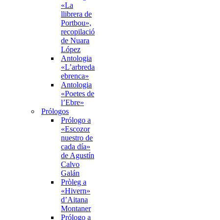
«La
llibrera de
Portbou»,
recopilació
de Nuara
López
Antologia
«L’arbreda
ebrenca»
Antologia
«Poetes de
l’Ebre»
Prólogos
Prólogo a
«Escozor
nuestro de
cada día»
de Agustín
Calvo
Galán
Pròleg a
«Hivern»
d’Aitana
Montaner
Prólogo a