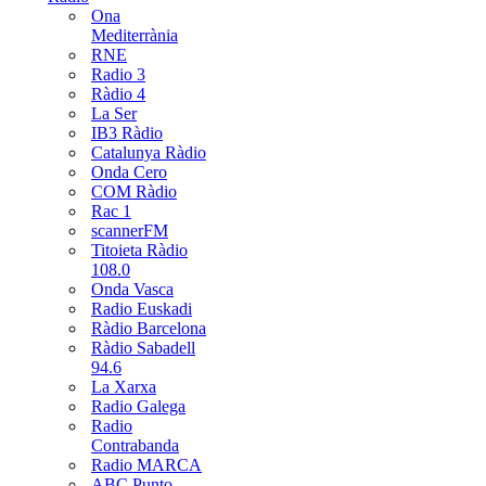
Ona
Mediterrània
RNE
Radio 3
Ràdio 4
La Ser
IB3 Ràdio
Catalunya Ràdio
Onda Cero
COM Ràdio
Rac 1
scannerFM
Titoieta Ràdio
108.0
Onda Vasca
Radio Euskadi
Ràdio Barcelona
Ràdio Sabadell
94.6
La Xarxa
Radio Galega
Radio
Contrabanda
Radio MARCA
ABC Punto