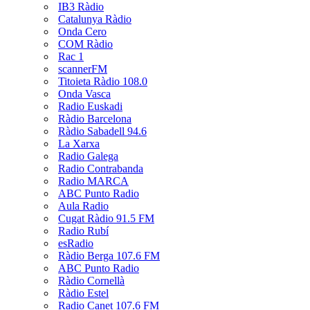
IB3 Ràdio
Catalunya Ràdio
Onda Cero
COM Ràdio
Rac 1
scannerFM
Titoieta Ràdio 108.0
Onda Vasca
Radio Euskadi
Ràdio Barcelona
Ràdio Sabadell 94.6
La Xarxa
Radio Galega
Radio Contrabanda
Radio MARCA
ABC Punto Radio
Aula Radio
Cugat Ràdio 91.5 FM
Radio Rubí
esRadio
Ràdio Berga 107.6 FM
ABC Punto Radio
Ràdio Cornellà
Ràdio Estel
Radio Canet 107.6 FM