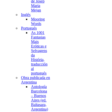
de Josep
Maria
Mejan
Inglés
Mooring
Words
Portugués
As 1001
Fantasias
Mais
Eróticas e
Selvagens
da
História,
traducción
al
portugués
Obra publicada en
Argentina
Antología
Barcelona
– Buenos
Aires (ed.
Baltasara,
Argentina)