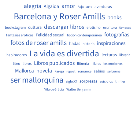
amor
alegria
Algaida
aventuras
Asja Lacis
Barcelona y Roser Amills
books
descargar libros
cultura
bookstagram
erotismo
escritora
famosos
fotografias
Felicidad sexual
fantasias eroticas
ficción contemporánea
fotos de roser amills
inspiraciones
hadas
historia
La vida es divertida
lecturas
inspiradores
libreria
Libros publicados
libro
libros
llibreria
llibres
los modernos
Mallorca
novela
sabios
Pareja
romance
se buena
repost
ser mallorquina
sorpresas
siglo XX
suicidios
thriller
Walter Benjamin
Vila de Gràcia