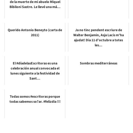
de la muerte de mi abuelo Miquel
Bibiloni Sastre. Le llevé una má...
Querido Antonio Beneyto (carta de
Ja no tinc pendent escriure de
2011)
Walter Benjamin, Asja Lacis m'ha
ajudat! Dia 11 d'octubre a totes
les...
El #díadelasEscritoras es una
Sombras mediterráneas
celebración anual convocada el
lunes siguiente a la festividad de
Sant...
Todas somos #escritoras porque
todas sabemos so?ar. #felizdia !!!