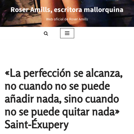
Roser Amills, escritora mallorquina
Saltar
Web oficial de Roser Amills
al
contenido
«La perfección se alcanza,
no cuando no se puede
añadir nada, sino cuando
no se puede quitar nada»
Saint-Éxupery