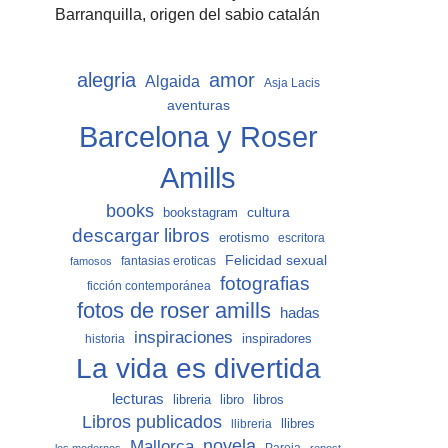
Barranquilla, origen del sabio catalán
alegria
amor
Algaida
Asja Lacis
aventuras
Barcelona y Roser
Amills
books
cultura
bookstagram
descargar libros
erotismo
escritora
Felicidad sexual
fantasias eroticas
famosos
fotografias
ficción contemporánea
fotos de roser amills
hadas
inspiraciones
inspiradores
historia
La vida es divertida
lecturas
libro
libros
libreria
Libros publicados
llibreria
llibres
Mallorca
novela
Pareja