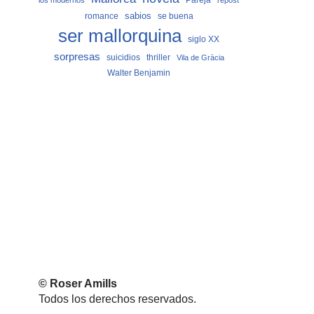
los modernos
repost
sabios
romance
se buena
ser mallorquina
siglo XX
sorpresas
suicidios
thriller
Vila de Gràcia
Walter Benjamin
© Roser Amills
Todos los derechos reservados.