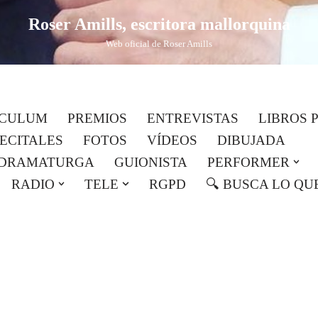
Roser Amills, escritora mallorquina
Web oficial de Roser Amills
ICULUM
PREMIOS
ENTREVISTAS
LIBROS 
RECITALES
FOTOS
VÍDEOS
DIBUJADA
DRAMATURGA
GUIONISTA
PERFORMER
RADIO
TELE
RGPD
🔍 BUSCA LO QU