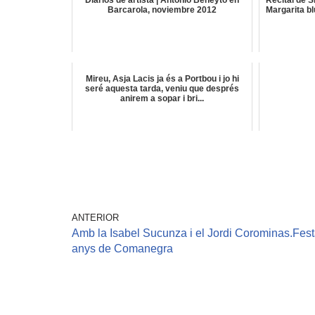
Diarios de artista | Antonio Beneyto en
Recital de S
Barcarola, noviembre 2012
Margarita bl
Mireu, Asja Lacis ja és a Portbou i jo hi
seré aquesta tarda, veniu que després
anirem a sopar i bri...
ANTERIOR
Amb la Isabel Sucunza i el Jordi Corominas.Fes
anys de Comanegra