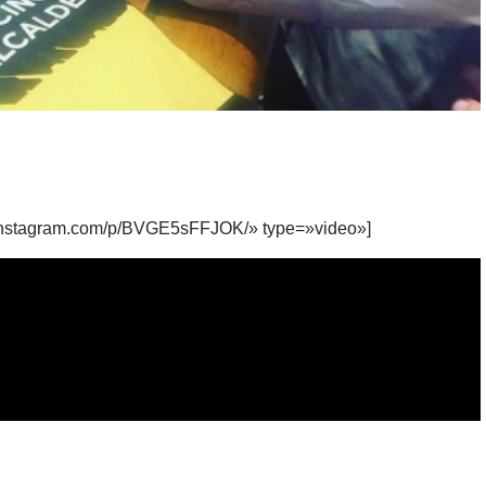
instagram.com/p/BVGE5sFFJOK/» type=»video»]