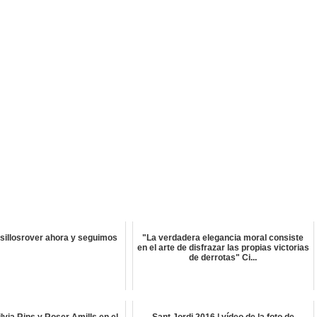
osillosrover ahora y seguimos
"La verdadera elegancia moral consiste
en el arte de disfrazar las propias victorias
de derrotas" Ci...