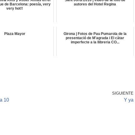
ilvia Rins y Roser Amills en el
Sant Jordi 2016 | vídeo de la foto de
ue de Barcelona: poesía, very
autores del Hotel Regina
very hot!!
Plaza Mayor
Girona | Fotos de Pau Pumarola de la
presentació de M'agrada i El càtar
imperfecte a la llibreria CO...
SIGUIENTE
ta 10
Y ya