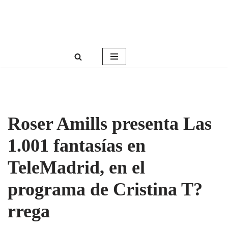
Roser Amills, escritora mallorquina
Saltar
Web oficial de Roser Amills
al
contenido
Roser Amills presenta Las
1.001 fantasías en
TeleMadrid, en el
programa de Cristina T?
rrega