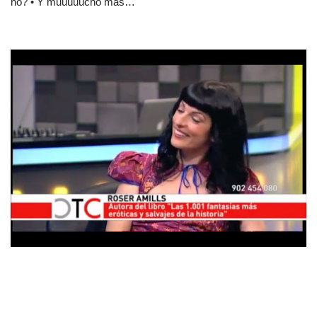
no? • Y muuuuucho más…