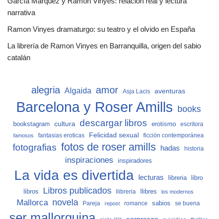
García Márquez y Ramon Vinyes: relación real y lectura
narrativa
Ramon Vinyes dramaturgo: su teatro y el olvido en España
La librería de Ramon Vinyes en Barranquilla, origen del sabio
catalán
alegria
amor
Algaida
aventuras
Asja Lacis
Barcelona y Roser Amills
books
descargar libros
cultura
bookstagram
erotismo
escritora
Felicidad sexual
fantasias eroticas
ficción contemporánea
famosos
fotos de roser amills
fotografias
hadas
historia
inspiraciones
inspiradores
La vida es divertida
lecturas
libro
libreria
Libros publicados
libros
llibreria
llibres
los modernos
Mallorca
novela
sabios
Pareja
romance
se buena
repost
ser mallorquina