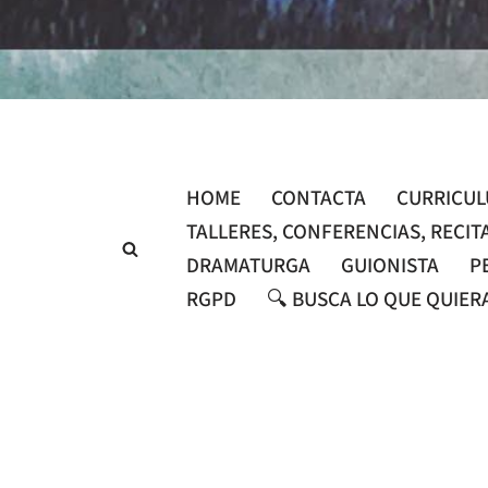
Saltar
al
contenido
HOME
CONTACTA
CURRICU
TALLERES, CONFERENCIAS, RECIT
DRAMATURGA
GUIONISTA
P
RGPD
🔍 BUSCA LO QUE QUIER