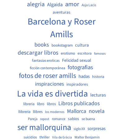
amor
alegria
Algaida
Asja Lacis
aventuras
Barcelona y Roser
Amills
books
cultura
bookstagram
descargar libros
erotismo
escritora
famosos
Felicidad sexual
fantasias eroticas
fotografias
ficción contemporánea
fotos de roser amills
hadas
historia
inspiraciones
inspiradores
La vida es divertida
lecturas
Libros publicados
libreria
libro
libros
Mallorca
novela
llibreria
llibres
los modernos
sabios
Pareja
romance
se buena
repost
ser mallorquina
sorpresas
siglo XX
suicidios
thriller
Walter Benjamin
Vila de Gràcia