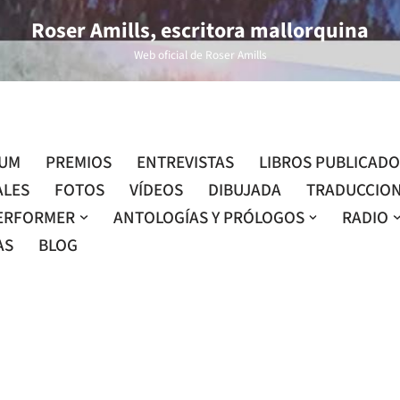
Roser Amills, escritora mallorquina
Web oficial de Roser Amills
LUM
PREMIOS
ENTREVISTAS
LIBROS PUBLICAD
ALES
FOTOS
VÍDEOS
DIBUJADA
TRADUCCIO
ERFORMER
ANTOLOGÍAS Y PRÓLOGOS
RADIO
AS
BLOG