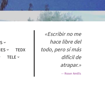
«Escribir no me
hace libre del
OS
todo, pero sí más
NES
TEDX
difícil de
TELE
atrapar.»
— Roser Amills