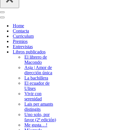
Menú
de
Menú
navegación
de
Home
navegación
Contacta
Curriculum
Premios
Entrevistas
Libros publicados
El librero de
Macondo
Asja | Amor de
dirección única
La bachillera
El ecuador de
Ulises
Vivir con
serenidad
Lais per amants
distingits
Uno solo, por
favor (2ª edición)
Me gusta…!