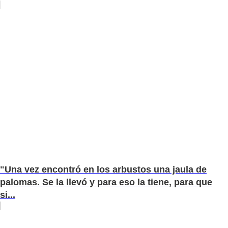
"Una vez encontró en los arbustos una jaula de
palomas. Se la llevó y para eso la tiene, para que
si...