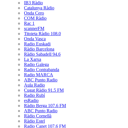
IB3 Ràdio
Catalunya Ràdio
Onda Cero
COM Ràdio
Rac 1
scannerFM
Titoieta Ràdio 108.0
Onda Vasca
Radio Euskadi
Ràdio Barcelona
Ràdio Sabadell 94.6
La Xarxa
Radio Galega
Radio Contrabanda
Radio MARCA
ABC Punto Radio
Aula Radio
Cugat Ràdio 91.5 FM
Radio Rubí
esRadio
Ràdio Berga 107.6 FM
ABC Punto Radio
Ràdio Cornellà
Ràdio Estel
Radio Canet 107.6 FM