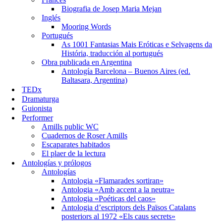
Biografia de Josep Maria Mejan
Inglés
Mooring Words
Portugués
As 1001 Fantasias Mais Eróticas e Selvagens da
História, traducción al portugués
Obra publicada en Argentina
Antología Barcelona – Buenos Aires (ed.
Baltasara, Argentina)
TEDx
Dramaturga
Guionista
Performer
Amills public WC
Cuadernos de Roser Amills
Escaparates habitados
El plaer de la lectura
Antologías y prólogos
Antologías
Antologia «Flamarades sortiran»
Antologia «Amb accent a la neutra»
Antologia «Poéticas del caos»
Antologia d’escriptors dels Països Catalans
posteriors al 1972 «Els caus secrets»