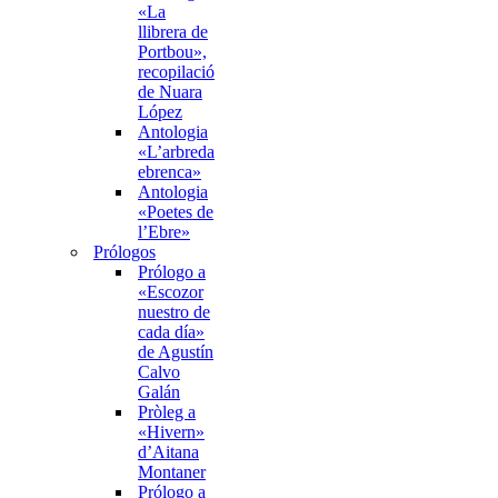
«La
llibrera de
Portbou»,
recopilació
de Nuara
López
Antologia
«L’arbreda
ebrenca»
Antologia
«Poetes de
l’Ebre»
Prólogos
Prólogo a
«Escozor
nuestro de
cada día»
de Agustín
Calvo
Galán
Pròleg a
«Hivern»
d’Aitana
Montaner
Prólogo a