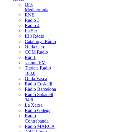
Ona
Mediterrània
RNE
Radio 3
Ràdio 4
La Ser
IB3 Ràdio
Catalunya Ràdio
Onda Cero
COM Ràdio
Rac 1
scannerFM
Titoieta Ràdio
108.0
Onda Vasca
Radio Euskadi
Ràdio Barcelona
Ràdio Sabadell
94.6
La Xarxa
Radio Galega
Radio
Contrabanda
Radio MARCA
ABC Punto