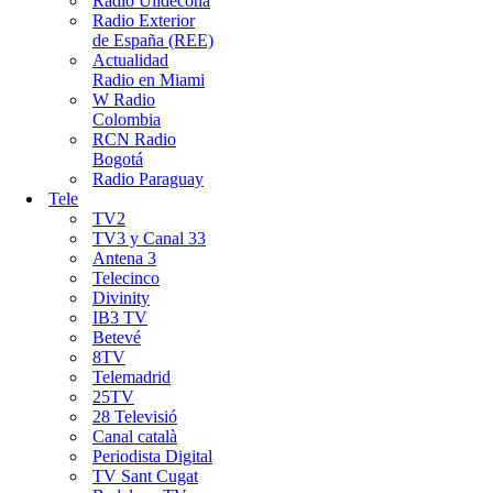
Ràdio Ulldecona
Radio Exterior
de España (REE)
Actualidad
Radio en Miami
W Radio
Colombia
RCN Radio
Bogotá
Radio Paraguay
Tele
TV2
TV3 y Canal 33
Antena 3
Telecinco
Divinity
IB3 TV
Betevé
8TV
Telemadrid
25TV
28 Televisió
Canal català
Periodista Digital
TV Sant Cugat