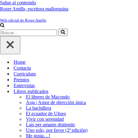
Saltar al contenido
Roser Amills, escritora mallorquina
Web oficial de Roser Amills
Buscar...
Home
Contacta
Curriculum
Premios
Entrevistas
Libros publicados
El librero de Macondo
Asja | Amor de dirección única
La bachillera
El ecuador de Ulises
Vivir con serenidad
Lais per amants distingits
Uno solo, por favor (2ª edición)
Me gusta…!