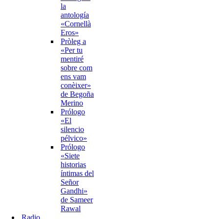
la
antología
«Cornellà
Eros»
Pròleg a
«Per tu
mentiré
sobre com
ens vam
conèixer»
de Begoña
Merino
Prólogo
«El
silencio
pélvico»
Prólogo
«Siete
historias
íntimas del
Señor
Gandhi»
de Sameer
Rawal
Radio