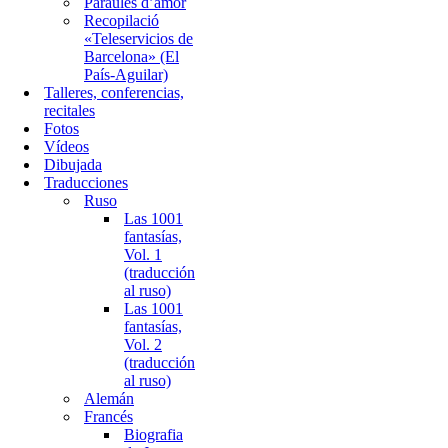
Paraules d’amor
Recopilació
«Teleservicios de
Barcelona» (El
País-Aguilar)
Talleres, conferencias,
recitales
Fotos
Vídeos
Dibujada
Traducciones
Ruso
Las 1001
fantasías,
Vol. 1
(traducción
al ruso)
Las 1001
fantasías,
Vol. 2
(traducción
al ruso)
Alemán
Francés
Biografia