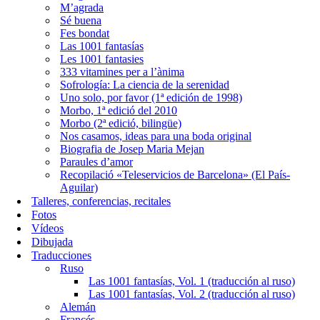
M’agrada
Sé buena
Fes bondat
Las 1001 fantasías
Les 1001 fantasies
333 vitamines per a l’ànima
Sofrología: La ciencia de la serenidad
Uno solo, por favor (1ª edición de 1998)
Morbo, 1ª edició del 2010
Morbo (2ª edició, bilingüe)
Nos casamos, ideas para una boda original
Biografia de Josep Maria Mejan
Paraules d’amor
Recopilació «Teleservicios de Barcelona» (El País-
Aguilar)
Talleres, conferencias, recitales
Fotos
Vídeos
Dibujada
Traducciones
Ruso
Las 1001 fantasías, Vol. 1 (traducción al ruso)
Las 1001 fantasías, Vol. 2 (traducción al ruso)
Alemán
Francés