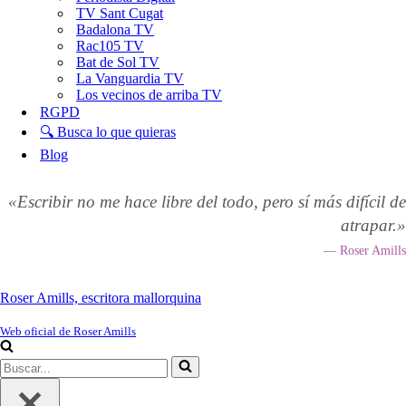
TV Sant Cugat
Badalona TV
Rac105 TV
Bat de Sol TV
La Vanguardia TV
Los vecinos de arriba TV
RGPD
🔍 Busca lo que quieras
Blog
«Escribir no me hace libre del todo, pero sí más difícil de
atrapar.»
— Roser Amills
Roser Amills, escritora mallorquina
Web oficial de Roser Amills
Buscar...