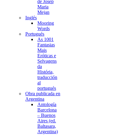
de Josep
Maria
Mejan
Inglés
Mooring
Words
Portugués
As 1001
Fantasias
Mais
Eróticas e
Selvagens
da
História,
traducción
al
portugués
Obra publicada en
Argentina
Antología
Barcelona
– Buenos
Aires (ed.
Baltasara,
Argentina)