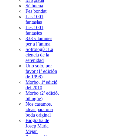
M’agrada
Sé buena
Fes bondat
Las 1001
fantasías
Les 1001
fantasies
333 vitamines
per a l’ànima
Sofrología: La
ciencia de la
serenidad
Uno solo, por
favor (1ª edición
de 1998)
Morbo, 1ª edició
del 2010
Morbo (2ª edició,
bilingüe)
Nos casamos,
ideas para una
boda original
Biografia de
Josep Maria
Mejan