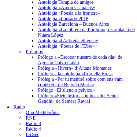
Antología Terapia de amigos
Antologia «Amores canallas»
Antologia «Poesia a la frontera»
Antologia «Poesart» 2018
Antología Barcelona – Buenos Aires
Antologia «La llibrera de Portbou», recopilació de
Nuara López
Antologia «L’arbreda ebrenca»
Antologia «Poetes de l’Ebre»
Prólogos
Prólogo a «Escozor nuestro de cada día» de
Agustín Calvo Galán
Pròleg a «Hivern» d’Aitana Montaner
Prólogo a la antología «Cornellà Eros»
Pròleg a «Per tu mentiré sobre com ens vam
conèixer» de Begoña Merino
Prólogo «El silencio pélvico»
Prólogo «Siete historias íntimas del Señor
Gandhi» de Sameer Rawal
Radio
Ona Mediterrània
RNE
Radio 3
Ràdio 4
La Ser