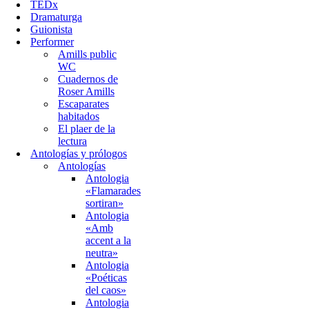
TEDx
Dramaturga
Guionista
Performer
Amills public
WC
Cuadernos de
Roser Amills
Escaparates
habitados
El plaer de la
lectura
Antologías y prólogos
Antologías
Antologia
«Flamarades
sortiran»
Antologia
«Amb
accent a la
neutra»
Antologia
«Poéticas
del caos»
Antologia