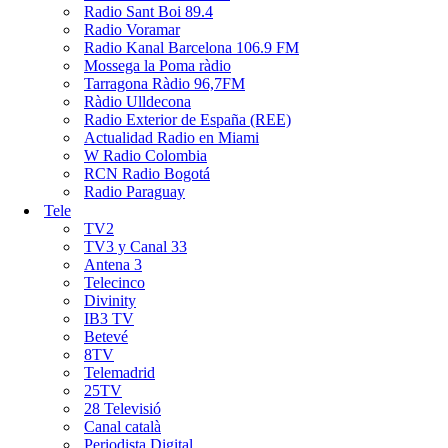
Radio Sant Boi 89.4
Radio Voramar
Radio Kanal Barcelona 106.9 FM
Mossega la Poma ràdio
Tarragona Ràdio 96,7FM
Ràdio Ulldecona
Radio Exterior de España (REE)
Actualidad Radio en Miami
W Radio Colombia
RCN Radio Bogotá
Radio Paraguay
Tele
TV2
TV3 y Canal 33
Antena 3
Telecinco
Divinity
IB3 TV
Betevé
8TV
Telemadrid
25TV
28 Televisió
Canal català
Periodista Digital