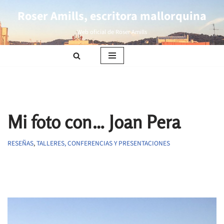
Roser Amills, escritora mallorquina
Saltar
Web oficial de Roser Amills
al
contenido
Mi foto con… Joan Pera
RESEÑAS
,
TALLERES, CONFERENCIAS Y PRESENTACIONES