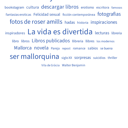
descargar libros
cultura
bookstagram
erotismo
escritora
famosos
fotografias
Felicidad sexual
fantasias eroticas
ficción contemporánea
fotos de roser amills
inspiraciones
hadas
historia
La vida es divertida
lecturas
inspiradores
libreria
Libros publicados
libro
libros
llibreria
llibres
los modernos
Mallorca
novela
sabios
Pareja
romance
se buena
repost
ser mallorquina
sorpresas
siglo XX
suicidios
thriller
Walter Benjamin
Vila de Gràcia