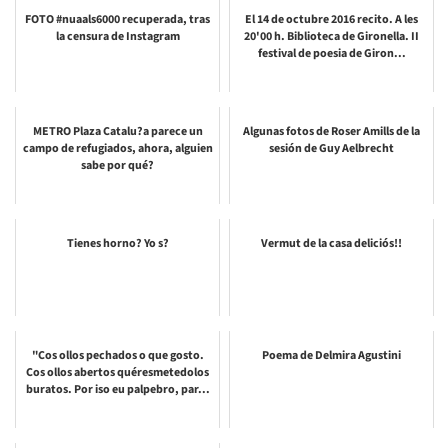
FOTO #nuaals6000 recuperada, tras
El 14 de octubre 2016 recito. A les
la censura de Instagram
20'00 h. Biblioteca de Gironella. II
festival de poesia de Giron...
METRO Plaza Catalu?a parece un
Algunas fotos de Roser Amills de la
campo de refugiados, ahora, alguien
sesión de Guy Aelbrecht
sabe por qué?
Tienes horno? Yo s?
Vermut de la casa deliciós!!
"Cos ollos pechados o que gosto.
Poema de Delmira Agustini
Cos ollos abertos quéresmetedolos
buratos. Por iso eu palpebro, par...