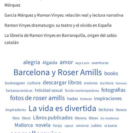
Márquez
García Márquez y Ramon Vinyes: relación real y lectura narrativa
Ramon Vinyes dramaturgo: su teatro y el olvido en España
La librería de Ramon Vinyes en Barranquilla, origen del sabio
catalán
amor
alegria
Algaida
aventuras
Asja Lacis
Barcelona y Roser Amills
books
descargar libros
cultura
bookstagram
erotismo
escritora
famosos
fotografias
Felicidad sexual
fantasias eroticas
ficción contemporánea
fotos de roser amills
inspiraciones
hadas
historia
La vida es divertida
lecturas
inspiradores
libreria
Libros publicados
libro
libros
llibreria
llibres
los modernos
Mallorca
novela
sabios
Pareja
romance
se buena
repost