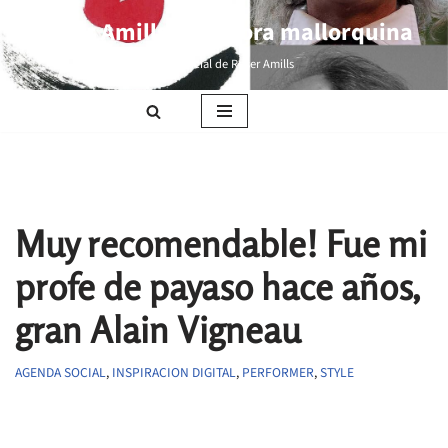
Roser Amills, escritora mallorquina
Saltar
Web oficial de Roser Amills
al
contenido
Muy recomendable! Fue mi
profe de payaso hace años,
gran Alain Vigneau
AGENDA SOCIAL
,
INSPIRACION DIGITAL
,
PERFORMER
,
STYLE