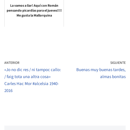
La vamos a liar! Aquí con Román
pensando picardías para el jueves!!!!
Me gusta la Mallorquina
ANTERIOR
SIGUIENTE
«Jo no dic res / ni tampoc callo:
Buenas muy buenas tardes,
/ faig tota una altra cosa»
almas bonitas
Carles Hac Mor #alcelsia 1940-
2016