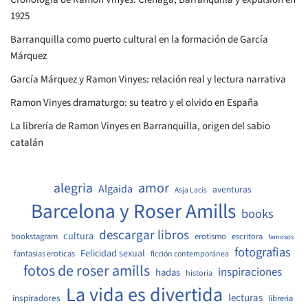
1925
Barranquilla como puerto cultural en la formación de García
Márquez
García Márquez y Ramon Vinyes: relación real y lectura narrativa
Ramon Vinyes dramaturgo: su teatro y el olvido en España
La librería de Ramon Vinyes en Barranquilla, origen del sabio
catalán
amor
alegria
Algaida
aventuras
Asja Lacis
Barcelona y Roser Amills
books
descargar libros
cultura
bookstagram
erotismo
escritora
famosos
fotografias
Felicidad sexual
fantasias eroticas
ficción contemporánea
fotos de roser amills
inspiraciones
hadas
historia
La vida es divertida
lecturas
inspiradores
libreria