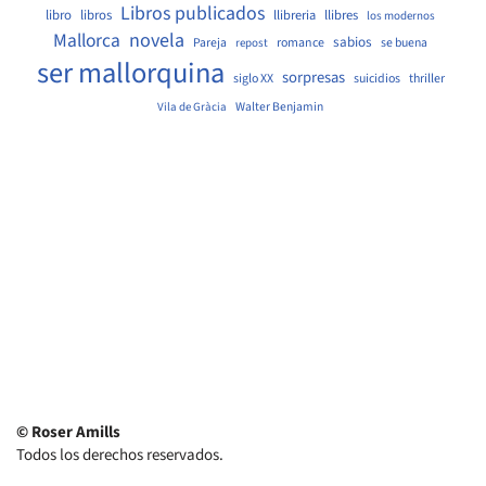
Libros publicados
libro
libros
llibreria
llibres
los modernos
Mallorca
novela
sabios
Pareja
romance
se buena
repost
ser mallorquina
sorpresas
siglo XX
suicidios
thriller
Walter Benjamin
Vila de Gràcia
© Roser Amills
Todos los derechos reservados.