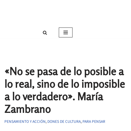
Roser Amills, escritora mallorquina
Saltar
Web oficial de Roser Amills
al
contenido
«No se pasa de lo posible a
lo real, sino de lo imposible
a lo verdadero». María
Zambrano
PENSAMIENTO Y ACCIÓN
,
DONES DE CULTURA
,
PARA PENSAR