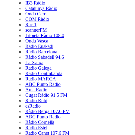
IB3 Ràdio
Catalunya Ràdio
Onda Cero
COM Ràdio
Rac 1
scannerFM
Titoieta Ràdio 108.0
Onda Vasca
Radio Euskadi
Ràdio Barcelona
Ràdio Sabadell 94.6
La Xarxa
Radio Galega
Radio Contrabanda
Radio MARCA
ABC Punto Radio
Aula Radio
Cugat Ràdio 91.5 FM
Radio Rubí
esRadio
Ràdio Berga 107.6 FM
ABC Punto Radio
Ràdio Cornellà
Ràdio Estel
Radio Canet 107.6 FM