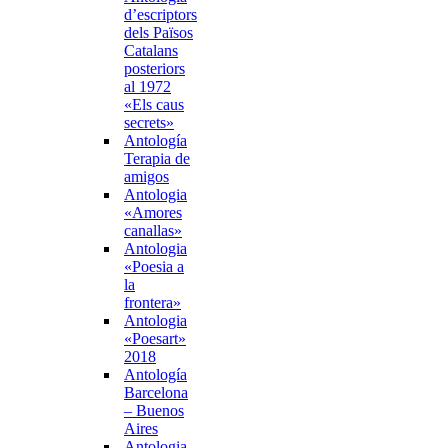
d’escriptors
dels Països
Catalans
posteriors
al 1972
«Els caus
secrets»
Antología
Terapia de
amigos
Antologia
«Amores
canallas»
Antologia
«Poesia a
la
frontera»
Antologia
«Poesart»
2018
Antología
Barcelona
– Buenos
Aires
Antologia