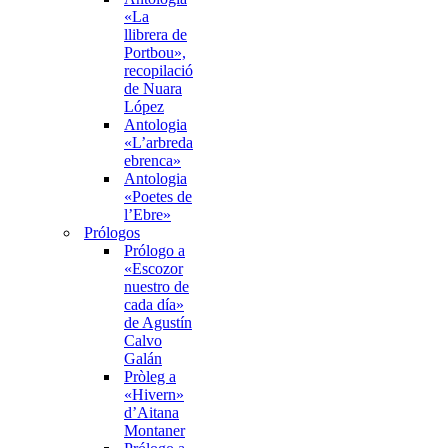
«La
llibrera de
Portbou»,
recopilació
de Nuara
López
Antologia
«L’arbreda
ebrenca»
Antologia
«Poetes de
l’Ebre»
Prólogos
Prólogo a
«Escozor
nuestro de
cada día»
de Agustín
Calvo
Galán
Pròleg a
«Hivern»
d’Aitana
Montaner