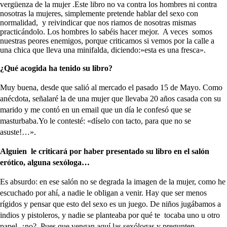
vergüenza de la mujer .Este libro no va contra los hombres ni contra
nosotras la mujeres, simplemente pretende hablar del sexo con
normalidad, y reivindicar que nos riamos de nosotras mismas
practicándolo. Los hombres lo sabéis hacer mejor. A veces somos
nuestras peores enemigos, porque criticamos si vemos por la calle a
una chica que lleva una minifalda, diciendo:»esta es una fresca».
¿Qué acogida ha tenido su libro?
Muy buena, desde que salió al mercado el pasado 15 de Mayo. Como
anécdota, señalaré la de una mujer que llevaba 20 años casada con su
marido y me contó en un email que un día le confesó que se
masturbaba.Yo le contesté: «díselo con tacto, para que no se
asuste!…».
Alguien le criticará por haber presentado su libro en el salón
erótico, alguna sexóloga…
Es absurdo: en ese salón no se degrada la imagen de la mujer, como he
escuchado por ahí, a nadie le obligan a venir. Hay que ser menos
rígidos y pensar que esto del sexo es un juego. De niños jugábamos a
indios y pistoleros, y nadie se planteaba por qué te tocaba uno u otro
papel, ¿no?. Pues que vengan aquí las sexólogas y pregunten-