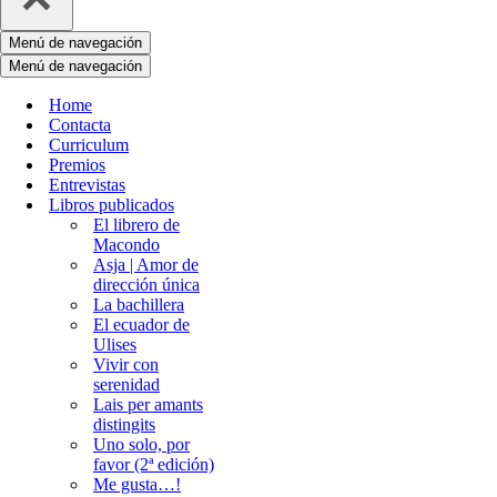
Menú de navegación
Menú de navegación
Home
Contacta
Curriculum
Premios
Entrevistas
Libros publicados
El librero de
Macondo
Asja | Amor de
dirección única
La bachillera
El ecuador de
Ulises
Vivir con
serenidad
Lais per amants
distingits
Uno solo, por
favor (2ª edición)
Me gusta…!