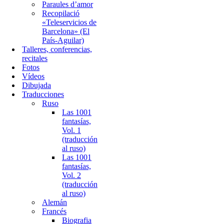
Paraules d’amor
Recopilació
«Teleservicios de
Barcelona» (El
País-Aguilar)
Talleres, conferencias,
recitales
Fotos
Vídeos
Dibujada
Traducciones
Ruso
Las 1001
fantasías,
Vol. 1
(traducción
al ruso)
Las 1001
fantasías,
Vol. 2
(traducción
al ruso)
Alemán
Francés
Biografia