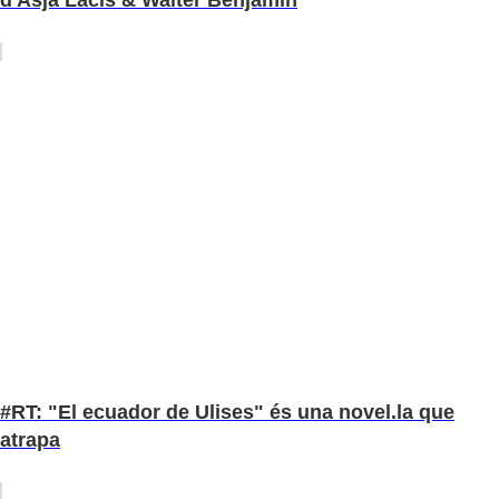
d'Asja Lacis & Walter Benjamin
#RT: "El ecuador de Ulises" és una novel.la que
atrapa