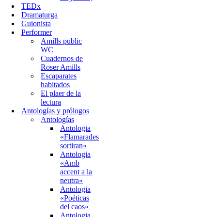
TEDx
Dramaturga
Guionista
Performer
Amills public
WC
Cuadernos de
Roser Amills
Escaparates
habitados
El plaer de la
lectura
Antologías y prólogos
Antologías
Antologia
«Flamarades
sortiran»
Antologia
«Amb
accent a la
neutra»
Antologia
«Poéticas
del caos»
Antologia