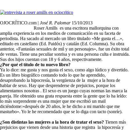
OJOCRÍTICO.com |
José R. Palomar
15/10/2013
Roser Amills es una escritora mallorquina con
amplia experiencia en los medios de comunicación en su faceta de
periodista. Ha sacado al mercado un libro titulado «Me gusta el…»,
editado en castellano (Ed. Paidós) y catalán (Ed. Columna). Su obra
anterior, «Fantasías sexuales de mil y un personajes», fue un éxito total
de ventas. Tiene una peculiar sonrisa y es una persona culta e instruida.
Sus dos hijos cuentan con 18 y 6 años, respectivamente.
¿Por qué el título de tu nuevo libro?
Ya lo dice: me gusta y nos gusta el sexo, como algo lúdico y divertido.
Es un libro biográfico contando todo lo que he aprendido,
desaprobando la hipocresía, la vergüenza de la mujer a la hora de
hablar de sexo. Hay que desprenderse de prejuicios, porque los
alimentamos nosotras . El sexo es un juego cuyas normas las marca la
pareja. He obtenido una grata respuesta entre la gente que lo ha leído:
lo más sorprendente es una mujer que me escribió un mail
diciéndome:»después de 20 años, le he dicho a mi marido que me
masturbo». Yo le he recomendado que se lo diga con tacto (sonríe).
¿Son distintas las mujeres a la hora de tratar el sexo?
Tienen más
prejuicios que vienen desde una historia que registra la hipocresía y