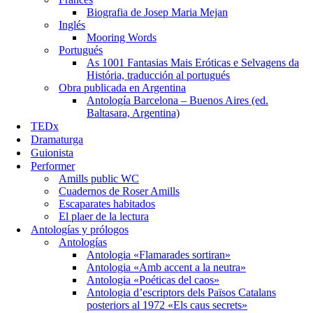
Biografia de Josep Maria Mejan
Inglés
Mooring Words
Portugués
As 1001 Fantasias Mais Eróticas e Selvagens da
História, traducción al portugués
Obra publicada en Argentina
Antología Barcelona – Buenos Aires (ed.
Baltasara, Argentina)
TEDx
Dramaturga
Guionista
Performer
Amills public WC
Cuadernos de Roser Amills
Escaparates habitados
El plaer de la lectura
Antologías y prólogos
Antologías
Antologia «Flamarades sortiran»
Antologia «Amb accent a la neutra»
Antologia «Poéticas del caos»
Antologia d’escriptors dels Països Catalans
posteriors al 1972 «Els caus secrets»