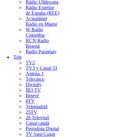
Ràdio Ulldecona
Radio Exterior
de España (REE)
Actualidad
Radio en Miami
W Radio
Colombia
RCN Radio
Bogotá
Radio Paraguay
Tele
TV2
TV3 y Canal 33
Antena 3
Telecinco
Divinity
IB3 TV
Betevé
8TV
Telemadrid
25TV
28 Televisió
Canal català
Periodista Digital
TV Sant Cugat