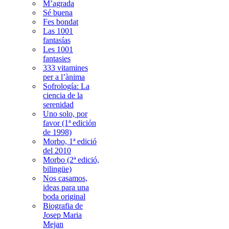
M’agrada
Sé buena
Fes bondat
Las 1001
fantasías
Les 1001
fantasies
333 vitamines
per a l’ànima
Sofrología: La
ciencia de la
serenidad
Uno solo, por
favor (1ª edición
de 1998)
Morbo, 1ª edició
del 2010
Morbo (2ª edició,
bilingüe)
Nos casamos,
ideas para una
boda original
Biografia de
Josep Maria
Mejan