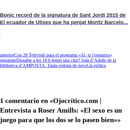
Bonic record de la signatura de Sant Jordi 2015 de
El ecuador de Ulises que ha penjat Moritz Barcelo...
anterior
Con 28 Televisió para el programa «Ai, si t’enganxo»
siguiente
Dissabte a les 18 h tenim una cita!! Sala d’Adults de la
biblioteca d’AMPOSTA. Taula rodona de novel.la eròtica
1 comentario en «Ojocrítico.com |
Entrevista a Roser Amills: «El sexo es un
juego para que los dos se lo pasen bien»»