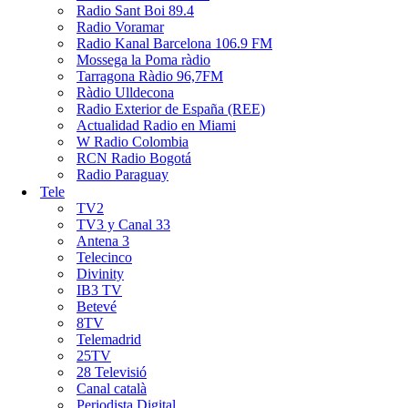
Radio Sant Boi 89.4
Radio Voramar
Radio Kanal Barcelona 106.9 FM
Mossega la Poma ràdio
Tarragona Ràdio 96,7FM
Ràdio Ulldecona
Radio Exterior de España (REE)
Actualidad Radio en Miami
W Radio Colombia
RCN Radio Bogotá
Radio Paraguay
Tele
TV2
TV3 y Canal 33
Antena 3
Telecinco
Divinity
IB3 TV
Betevé
8TV
Telemadrid
25TV
28 Televisió
Canal català
Periodista Digital