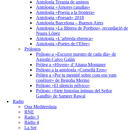
Antología Terapia de amigos
Antologia «Amores canallas»
Antologia «Poesia a la frontera»
Antologia «Poesart» 2018
Antología Barcelona – Buenos Aires
Antologia «La llibrera de Portbou», recopilació de
Nuara López
Antologia «L’arbreda ebrenca»
Antologia «Poetes de l’Ebre»
Prólogos
Prólogo a «Escozor nuestro de cada día» de
Agustín Calvo Galán
Pròleg a «Hivern» d’Aitana Montaner
Prólogo a la antología «Cornellà Eros»
Pròleg a «Per tu mentiré sobre com ens vam
conèixer» de Begoña Merino
Prólogo «El silencio pélvico»
Prólogo «Siete historias íntimas del Señor
Gandhi» de Sameer Rawal
Radio
Ona Mediterrània
RNE
Radio 3
Ràdio 4
La Ser