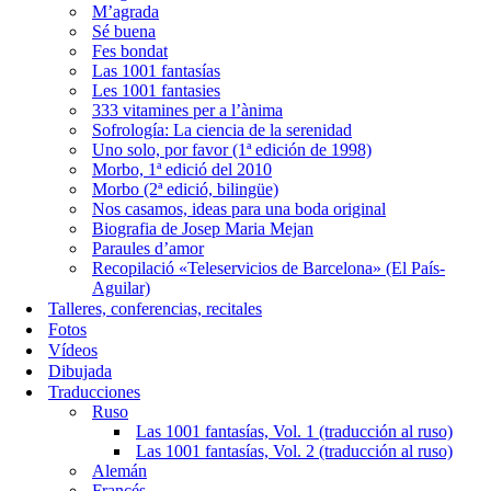
M’agrada
Sé buena
Fes bondat
Las 1001 fantasías
Les 1001 fantasies
333 vitamines per a l’ànima
Sofrología: La ciencia de la serenidad
Uno solo, por favor (1ª edición de 1998)
Morbo, 1ª edició del 2010
Morbo (2ª edició, bilingüe)
Nos casamos, ideas para una boda original
Biografia de Josep Maria Mejan
Paraules d’amor
Recopilació «Teleservicios de Barcelona» (El País-
Aguilar)
Talleres, conferencias, recitales
Fotos
Vídeos
Dibujada
Traducciones
Ruso
Las 1001 fantasías, Vol. 1 (traducción al ruso)
Las 1001 fantasías, Vol. 2 (traducción al ruso)
Alemán
Francés