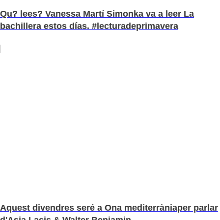
Qu? lees? Vanessa Martí Simonka va a leer La
bachillera estos días. #lecturadeprimavera
Aquest divendres seré a Ona mediterràniaper parlar