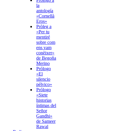
Prólogo a
la
antología
«Cornellà
Eros»
Pròleg a
«Per tu
mentiré
sobre com
ens vam
conèixer»
de Begoña
Merino
Prólogo
«El
silencio
pélvico»
Prólogo
«Siete
historias
íntimas del
Señor
Gandhi»
de Sameer
Rawal