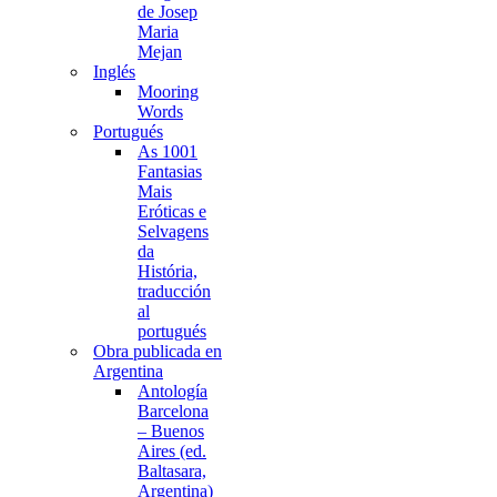
de Josep
Maria
Mejan
Inglés
Mooring
Words
Portugués
As 1001
Fantasias
Mais
Eróticas e
Selvagens
da
História,
traducción
al
portugués
Obra publicada en
Argentina
Antología
Barcelona
– Buenos
Aires (ed.
Baltasara,
Argentina)