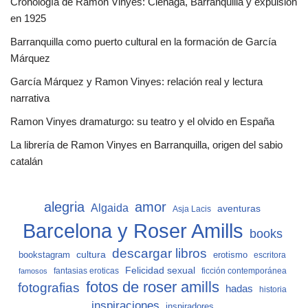
Cronología de Ramon Vinyes: Ciénaga, Barranquilla y expulsión
en 1925
Barranquilla como puerto cultural en la formación de García
Márquez
García Márquez y Ramon Vinyes: relación real y lectura
narrativa
Ramon Vinyes dramaturgo: su teatro y el olvido en España
La librería de Ramon Vinyes en Barranquilla, origen del sabio
catalán
alegria
amor
Algaida
aventuras
Asja Lacis
Barcelona y Roser Amills
books
descargar libros
cultura
bookstagram
erotismo
escritora
Felicidad sexual
fantasias eroticas
ficción contemporánea
famosos
fotos de roser amills
fotografias
hadas
historia
inspiraciones
inspiradores