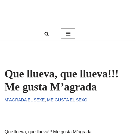
Roser Amills, escritora mallorquina
Saltar
Web oficial de Roser Amills
al
contenido
Que llueva, que llueva!!!
Me gusta M’agrada
M'AGRADA EL SEXE
,
ME GUSTA EL SEXO
Que llueva, que llueva!!! Me gusta M’agrada