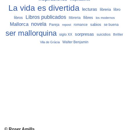
La vida es divertida
lecturas
libro
libreria
Libros publicados
libros
llibreria
llibres
los modernos
Mallorca
novela
sabios
Pareja
romance
se buena
repost
ser mallorquina
sorpresas
siglo XX
suicidios
thriller
Vila de Gràcia
Walter Benjamin
© Roser Amills