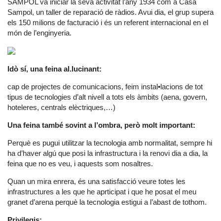
SAMPOL va iniciar la seva activitat l’any 1934 com a Casa
Sampol, un taller de reparació de ràdios. Avui dia, el grup supera
els 150 milions de facturació i és un referent internacional en el
món de l’enginyeria.
Idò sí, una feina al.lucinant:
cap de projectes de comunicacions, feim instal•lacions de tot
tipus de tecnologies d’alt nivell a tots els àmbits (aena, govern,
hoteleres, centrals elèctriques,…)
Una feina també sovint a l’ombra, però molt important:
Perquè es pugui utilitzar la tecnologia amb normalitat, sempre hi
ha d’haver algú que posi la infrastructura i la renovi dia a dia, la
feina que no es veu, i aquests som nosaltres.
Quan un mira enrera, és una satisfacció veure totes les
infrastructures a les que he aprticipat i que he posat el meu
granet d’arena perquè la tecnologia estigui a l’abast de tothom.
Privilegis: