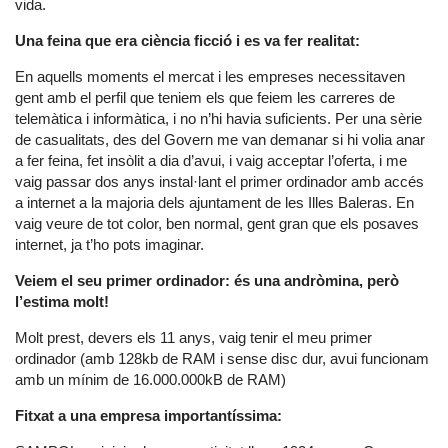
vida.
Una feina que era ciència ficció i es va fer realitat:
En aquells moments el mercat i les empreses necessitaven
gent amb el perfil que teniem els que feiem les carreres de
telemàtica i informàtica, i no n’hi havia suficients. Per una sèrie
de casualitats, des del Govern me van demanar si hi volia anar
a fer feina, fet insòlit a dia d’avui, i vaig acceptar l’oferta, i me
vaig passar dos anys instal·lant el primer ordinador amb accés
a internet a la majoria dels ajuntament de les Illes Baleras. En
vaig veure de tot color, ben normal, gent gran que els posaves
internet, ja t’ho pots imaginar.
Veiem el seu primer ordinador: és una andròmina, però
l’estima molt!
Molt prest, devers els 11 anys, vaig tenir el meu primer
ordinador (amb 128kb de RAM i sense disc dur, avui funcionam
amb un mínim de 16.000.000kB de RAM)
Fitxat a una empresa importantíssima: