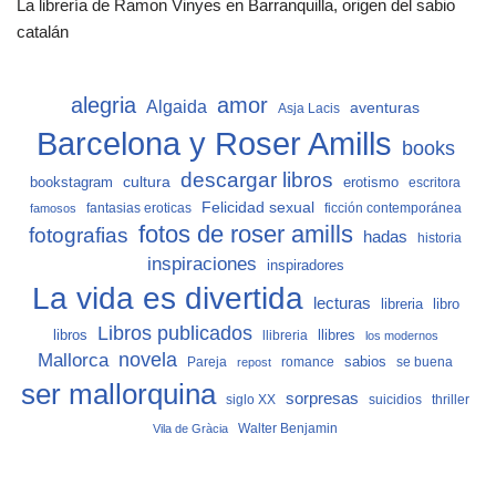
La librería de Ramon Vinyes en Barranquilla, origen del sabio
catalán
alegria
amor
Algaida
aventuras
Asja Lacis
Barcelona y Roser Amills
books
descargar libros
cultura
bookstagram
erotismo
escritora
Felicidad sexual
fantasias eroticas
ficción contemporánea
famosos
fotos de roser amills
fotografias
hadas
historia
inspiraciones
inspiradores
La vida es divertida
lecturas
libro
libreria
Libros publicados
libros
llibreria
llibres
los modernos
Mallorca
novela
sabios
Pareja
romance
se buena
repost
ser mallorquina
sorpresas
siglo XX
suicidios
thriller
Vila de Gràcia
Walter Benjamin