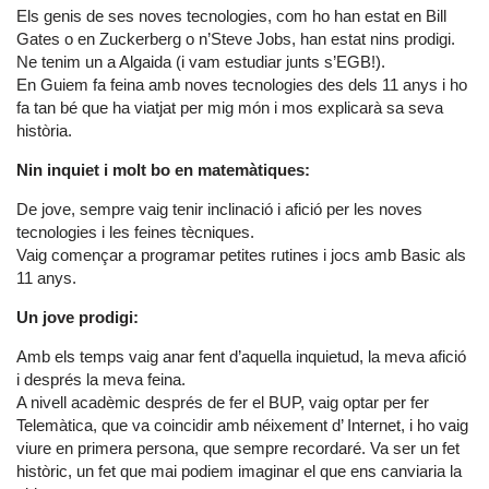
Els genis de ses noves tecnologies, com ho han estat en Bill
Gates o en Zuckerberg o n’Steve Jobs, han estat nins prodigi.
Ne tenim un a Algaida (i vam estudiar junts s’EGB!).
En Guiem fa feina amb noves tecnologies des dels 11 anys i ho
fa tan bé que ha viatjat per mig món i mos explicarà sa seva
història.
Nin inquiet i molt bo en matemàtiques:
De jove, sempre vaig tenir inclinació i afició per les noves
tecnologies i les feines tècniques.
Vaig començar a programar petites rutines i jocs amb Basic als
11 anys.
Un jove prodigi:
Amb els temps vaig anar fent d’aquella inquietud, la meva afició
i després la meva feina.
A nivell acadèmic després de fer el BUP, vaig optar per fer
Telemàtica, que va coincidir amb néixement d’ Internet, i ho vaig
viure en primera persona, que sempre recordaré. Va ser un fet
històric, un fet que mai podiem imaginar el que ens canviaria la