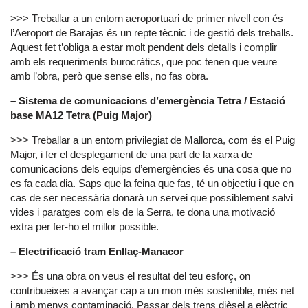
>>> Treballar a un entorn aeroportuari de primer nivell con és
l’Aeroport de Barajas és un repte tècnic i de gestió dels treballs.
Aquest fet t’obliga a estar molt pendent dels detalls i complir
amb els requeriments burocràtics, que poc tenen que veure
amb l’obra, però que sense ells, no fas obra.
– Sistema de comunicacions d’emergència Tetra / Estació
base MA12 Tetra (Puig Major)
>>> Treballar a un entorn privilegiat de Mallorca, com és el Puig
Major, i fer el desplegament de una part de la xarxa de
comunicacions dels equips d’emergències és una cosa que no
es fa cada dia. Saps que la feina que fas, té un objectiu i que en
cas de ser necessària donarà un servei que possiblement salvi
vides i paratges com els de la Serra, te dona una motivació
extra per fer-ho el millor possible.
– Electrificació tram Enllaç-Manacor
>>> És una obra on veus el resultat del teu esforç, on
contribueixes a avançar cap a un mon més sostenible, més net
i amb menys contaminació. Passar dels trens dièsel a elèctric