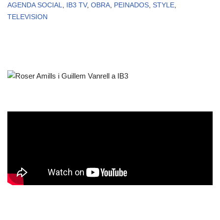
AGENDA SOCIAL
,
IB3 TV
,
OBRA
,
PEINADOS
,
STYLE
,
TELEVISION