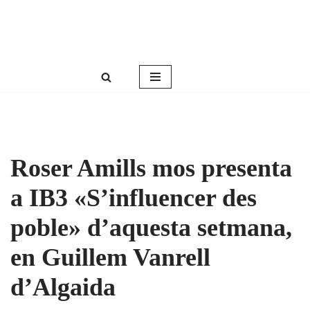
Roser Amills, escritora mallorquina
Saltar
Web oficial de Roser Amills
al
contenido
Roser Amills mos presenta
a IB3 «S’influencer des
poble» d’aquesta setmana,
en Guillem Vanrell
d’Algaida