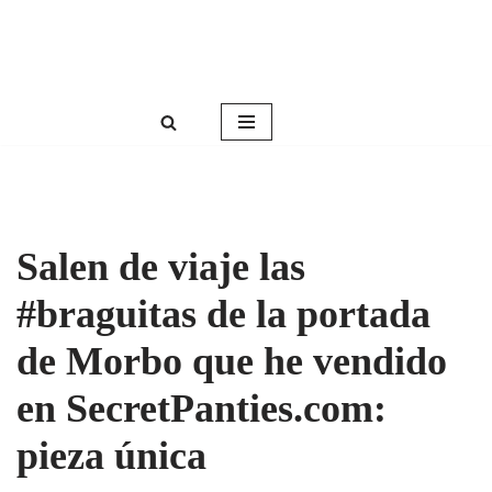
Roser Amills, escritora mallorquina
Saltar
Web oficial de Roser Amills
al
contenido
Salen de viaje las
#braguitas de la portada
de Morbo que he vendido
en SecretPanties.com:
pieza única