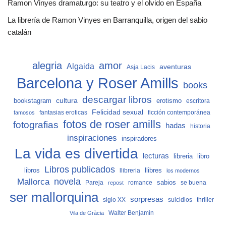
Ramon Vinyes dramaturgo: su teatro y el olvido en España
La librería de Ramon Vinyes en Barranquilla, origen del sabio
catalán
alegria
amor
Algaida
aventuras
Asja Lacis
Barcelona y Roser Amills
books
descargar libros
cultura
bookstagram
erotismo
escritora
Felicidad sexual
fantasias eroticas
ficción contemporánea
famosos
fotos de roser amills
fotografias
hadas
historia
inspiraciones
inspiradores
La vida es divertida
lecturas
libro
libreria
Libros publicados
libros
llibreria
llibres
los modernos
Mallorca
novela
sabios
Pareja
romance
se buena
repost
ser mallorquina
sorpresas
siglo XX
suicidios
thriller
Vila de Gràcia
Walter Benjamin