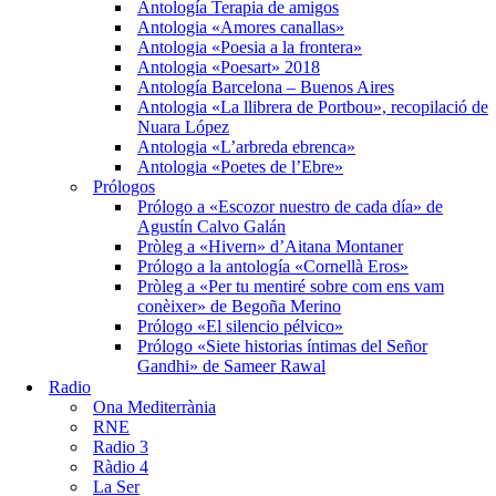
Antología Terapia de amigos
Antologia «Amores canallas»
Antologia «Poesia a la frontera»
Antologia «Poesart» 2018
Antología Barcelona – Buenos Aires
Antologia «La llibrera de Portbou», recopilació de
Nuara López
Antologia «L’arbreda ebrenca»
Antologia «Poetes de l’Ebre»
Prólogos
Prólogo a «Escozor nuestro de cada día» de
Agustín Calvo Galán
Pròleg a «Hivern» d’Aitana Montaner
Prólogo a la antología «Cornellà Eros»
Pròleg a «Per tu mentiré sobre com ens vam
conèixer» de Begoña Merino
Prólogo «El silencio pélvico»
Prólogo «Siete historias íntimas del Señor
Gandhi» de Sameer Rawal
Radio
Ona Mediterrània
RNE
Radio 3
Ràdio 4
La Ser