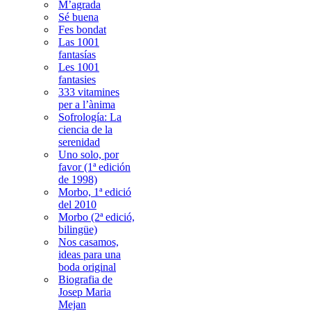
M’agrada
Sé buena
Fes bondat
Las 1001
fantasías
Les 1001
fantasies
333 vitamines
per a l’ànima
Sofrología: La
ciencia de la
serenidad
Uno solo, por
favor (1ª edición
de 1998)
Morbo, 1ª edició
del 2010
Morbo (2ª edició,
bilingüe)
Nos casamos,
ideas para una
boda original
Biografia de
Josep Maria
Mejan