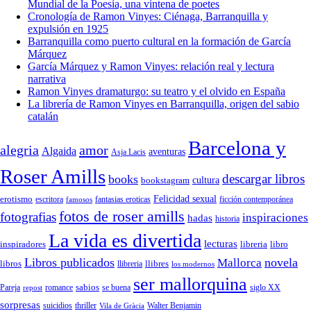
Mundial de la Poesia, una vintena de poetes
Cronología de Ramon Vinyes: Ciénaga, Barranquilla y
expulsión en 1925
Barranquilla como puerto cultural en la formación de García
Márquez
García Márquez y Ramon Vinyes: relación real y lectura
narrativa
Ramon Vinyes dramaturgo: su teatro y el olvido en España
La librería de Ramon Vinyes en Barranquilla, origen del sabio
catalán
Barcelona y
alegria
amor
Algaida
aventuras
Asja Lacis
Roser Amills
descargar libros
books
cultura
bookstagram
Felicidad sexual
erotismo
escritora
fantasias eroticas
ficción contemporánea
famosos
fotos de roser amills
fotografias
inspiraciones
hadas
historia
La vida es divertida
lecturas
inspiradores
libreria
libro
Libros publicados
Mallorca
novela
libros
llibreria
llibres
los modernos
ser mallorquina
sabios
romance
siglo XX
Pareja
repost
se buena
sorpresas
suicidios
thriller
Vila de Gràcia
Walter Benjamin