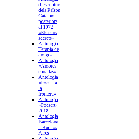
d’escriptors
dels Països
Catalans
posteriors
al 1972
«Els caus
secrets»
Antología
Terapia de
amigos
Antologia
«Amores
canallas»
Antologia
«Poesia a
la
frontera»
Antologia
«Poesart»
2018
Antología
Barcelona
– Buenos
Aires
Antologia