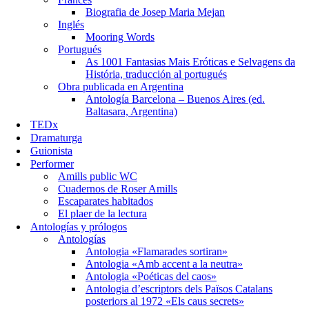
Biografia de Josep Maria Mejan
Inglés
Mooring Words
Portugués
As 1001 Fantasias Mais Eróticas e Selvagens da
História, traducción al portugués
Obra publicada en Argentina
Antología Barcelona – Buenos Aires (ed.
Baltasara, Argentina)
TEDx
Dramaturga
Guionista
Performer
Amills public WC
Cuadernos de Roser Amills
Escaparates habitados
El plaer de la lectura
Antologías y prólogos
Antologías
Antologia «Flamarades sortiran»
Antologia «Amb accent a la neutra»
Antologia «Poéticas del caos»
Antologia d’escriptors dels Països Catalans
posteriors al 1972 «Els caus secrets»