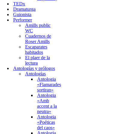
TEDx
Dramaturga
Guionista
Performer
Amills public
WC
Cuadernos de
Roser Amills
Escaparates
habitados
El plaer de la
lectura
Antologías y prólogos
Antologías
Antologia
«Flamarades
sortiran»
Antologia
«Amb
accent a la
neutra»
Antologia
«Poéticas
del caos»
Antologia