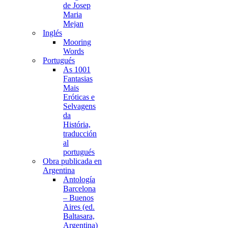
de Josep
Maria
Mejan
Inglés
Mooring
Words
Portugués
As 1001
Fantasias
Mais
Eróticas e
Selvagens
da
História,
traducción
al
portugués
Obra publicada en
Argentina
Antología
Barcelona
– Buenos
Aires (ed.
Baltasara,
Argentina)