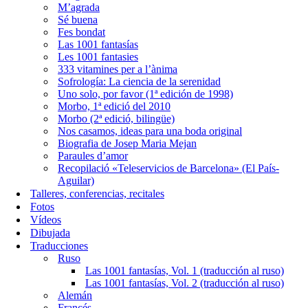
M’agrada
Sé buena
Fes bondat
Las 1001 fantasías
Les 1001 fantasies
333 vitamines per a l’ànima
Sofrología: La ciencia de la serenidad
Uno solo, por favor (1ª edición de 1998)
Morbo, 1ª edició del 2010
Morbo (2ª edició, bilingüe)
Nos casamos, ideas para una boda original
Biografia de Josep Maria Mejan
Paraules d’amor
Recopilació «Teleservicios de Barcelona» (El País-
Aguilar)
Talleres, conferencias, recitales
Fotos
Vídeos
Dibujada
Traducciones
Ruso
Las 1001 fantasías, Vol. 1 (traducción al ruso)
Las 1001 fantasías, Vol. 2 (traducción al ruso)
Alemán
Francés