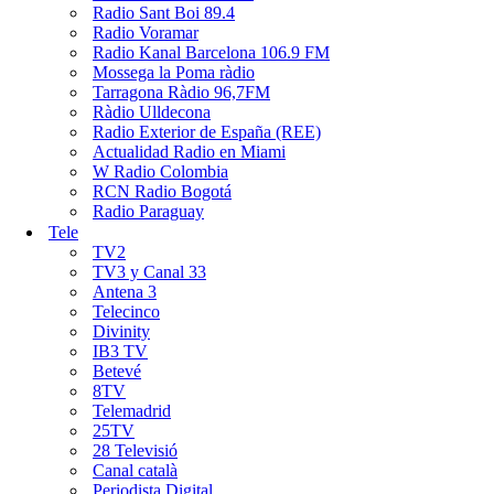
Radio Sant Boi 89.4
Radio Voramar
Radio Kanal Barcelona 106.9 FM
Mossega la Poma ràdio
Tarragona Ràdio 96,7FM
Ràdio Ulldecona
Radio Exterior de España (REE)
Actualidad Radio en Miami
W Radio Colombia
RCN Radio Bogotá
Radio Paraguay
Tele
TV2
TV3 y Canal 33
Antena 3
Telecinco
Divinity
IB3 TV
Betevé
8TV
Telemadrid
25TV
28 Televisió
Canal català
Periodista Digital