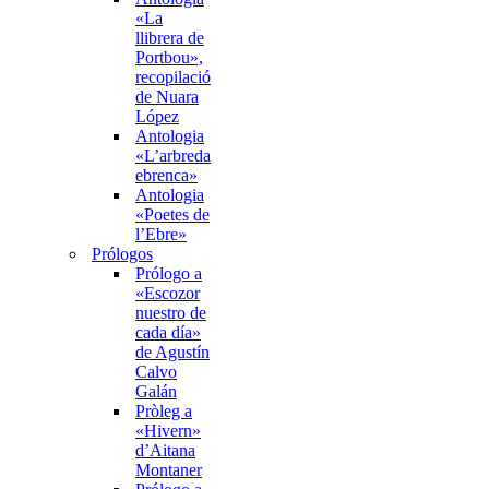
«La
llibrera de
Portbou»,
recopilació
de Nuara
López
Antologia
«L’arbreda
ebrenca»
Antologia
«Poetes de
l’Ebre»
Prólogos
Prólogo a
«Escozor
nuestro de
cada día»
de Agustín
Calvo
Galán
Pròleg a
«Hivern»
d’Aitana
Montaner