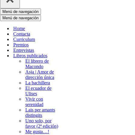
Menú de navegación
Menú de navegación
Home
Contacta
Curriculum
Premios
Entrevistas
Libros publicados
El librero de
Macondo
Asja | Amor de
dirección única
La bachillera
El ecuador de
Ulises
Vivir con
serenidad
Lais per amants
distingits
Uno solo, por
favor (2ª edición)
Me gusta…!