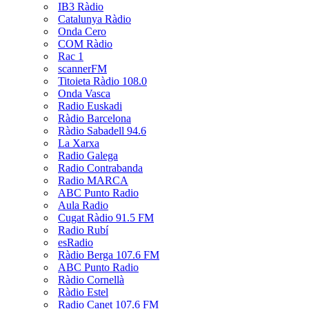
IB3 Ràdio
Catalunya Ràdio
Onda Cero
COM Ràdio
Rac 1
scannerFM
Titoieta Ràdio 108.0
Onda Vasca
Radio Euskadi
Ràdio Barcelona
Ràdio Sabadell 94.6
La Xarxa
Radio Galega
Radio Contrabanda
Radio MARCA
ABC Punto Radio
Aula Radio
Cugat Ràdio 91.5 FM
Radio Rubí
esRadio
Ràdio Berga 107.6 FM
ABC Punto Radio
Ràdio Cornellà
Ràdio Estel
Radio Canet 107.6 FM