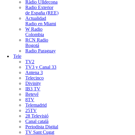
Ràdio Ulldecona
Radio Exterior
de España (REE)
Actualidad
Radio en Miami
W Radio
Colombia
RCN Radio
Bogotá
Radio Paraguay
Tele
TV2
TV3 y Canal 33
Antena 3
Telecinco
Divinity
IB3 TV
Betevé
8TV
Telemadrid
25TV
28 Televisió
Canal català
Periodista Digital
TV Sant Cugat