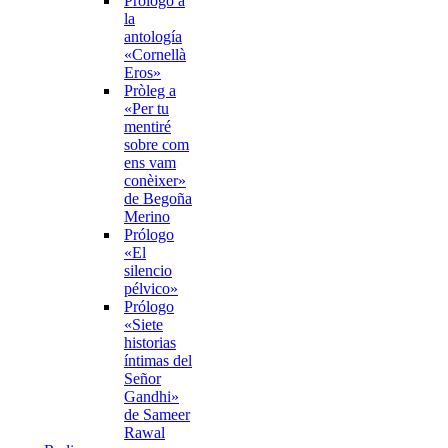
Prólogo a
la
antología
«Cornellà
Eros»
Pròleg a
«Per tu
mentiré
sobre com
ens vam
conèixer»
de Begoña
Merino
Prólogo
«El
silencio
pélvico»
Prólogo
«Siete
historias
íntimas del
Señor
Gandhi»
de Sameer
Rawal