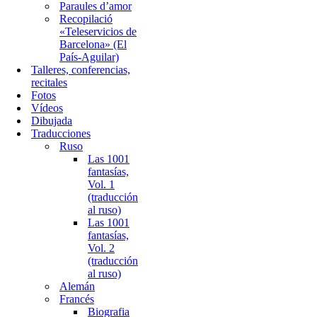
Paraules d’amor
Recopilació
«Teleservicios de
Barcelona» (El
País-Aguilar)
Talleres, conferencias,
recitales
Fotos
Vídeos
Dibujada
Traducciones
Ruso
Las 1001
fantasías,
Vol. 1
(traducción
al ruso)
Las 1001
fantasías,
Vol. 2
(traducción
al ruso)
Alemán
Francés
Biografia