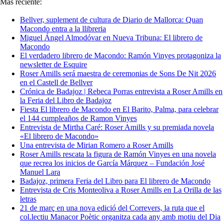
Más reciente:
Bellver, suplement de cultura de Diario de Mallorca: Quan
Macondo entra a la llibreria
Miguel Ángel Almodóvar en Nueva Tribuna: El librero de
Macondo
El verdadero librero de Macondo: Ramón Vinyes protagoniza la
newsletter de Esquire
Roser Amills será maestra de ceremonias de Sons De Nit 2026
en el Castell de Bellver
Crónica de Badajoz | Rebeca Porras entrevista a Roser Amills en
la Feria del Libro de Badajoz
Fiesta El librero de Macondo en El Barito, Palma, para celebrar
el 144 cumpleaños de Ramon Vinyes
Entrevista de Mirtha Caré: Roser Amills y su premiada novela
«El librero de Macondo»
Una entrevista de Mirian Romero a Roser Amills
Roser Amills rescata la figura de Ramón Vinyes en una novela
que recrea los inicios de García Márquez – Fundación José
Manuel Lara
Badajoz, primera Feria del Libro para El librero de Macondo
Entrevista de Cris Monteoliva a Roser Amills en La Orilla de las
letras
21 de març en una nova edició del Correvers, la ruta que el
col.lectiu Manacor Poètic organitza cada any amb motiu del Dia