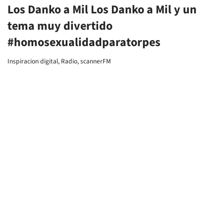
Y Amills Public WC de Sant Esteve
2 comentarios
Amills public WC
,
Style