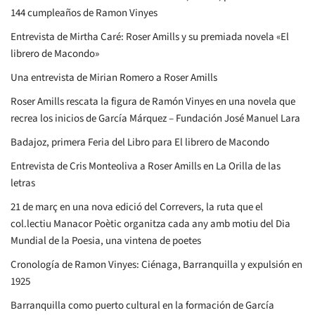
letras
21 de març en una nova edició del Correvers, la ruta que el
col.lectiu Manacor Poètic organitza cada any amb motiu del Dia
Mundial de la Poesia, una vintena de poetes
Cronología de Ramon Vinyes: Ciénaga, Barranquilla y expulsión en
1925
Barranquilla como puerto cultural en la formación de García
Márquez
García Márquez y Ramon Vinyes: relación real y lectura narrativa
Ramon Vinyes dramaturgo: su teatro y el olvido en España
La librería de Ramon Vinyes en Barranquilla, origen del sabio
catalán
amor
alegria
Algaida
aventuras
Asja Lacis
Barcelona y Roser Amills
books