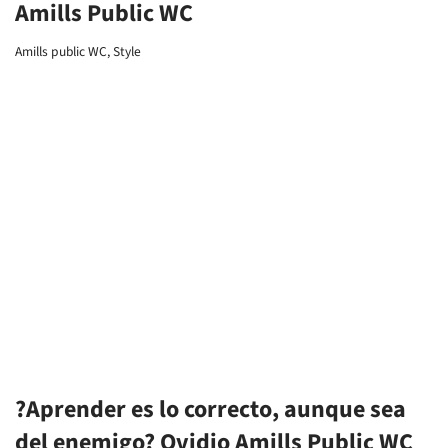
?Aprender es lo correcto, aunque sea
del enemigo? Ovidio Amills Public WC
2 comentarios
Amills public WC
,
Inspiracion digital
,
Style