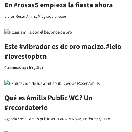
En #rosas5 empieza la fiesta ahora
Libros Roser Amills
,
M'agrada el sexe
Este #vibrador es de oro macizo.#lelo
#lovestopbcn
Columnas opinión
,
Style
Qué es Amills Public WC? Un
#recordatorio
Agenda social
,
Amills public WC
,
PARA PENSAR
,
Performer
,
TEDx