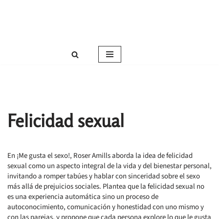
Roser Amills, escritora mallorquina
Saltar
Web oficial de Roser Amills
al
contenido
Felicidad sexual
En
¡Me gusta el sexo!
, Roser Amills aborda la idea de
felicidad
sexual
como un aspecto integral de la vida y del bienestar personal,
invitando a romper tabúes y hablar con sinceridad sobre el sexo
más allá de prejuicios sociales. Plantea que la felicidad sexual no
es una experiencia automática sino un proceso de
autoconocimiento, comunicación y honestidad con uno mismo y
con las parejas
, y propone que cada persona explore lo que le gusta