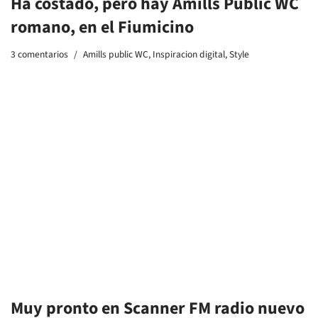
Ha costado, pero hay Amills Public WC
romano, en el Fiumicino
3 comentarios
Amills public WC
,
Inspiracion digital
,
Style
Muy pronto en Scanner FM radio nuevo
Los Danko a Mil Los Danko a Mil y un
tema muy divertido
#homosexualidadparatorpes
Inspiracion digital
,
Radio
,
scannerFM