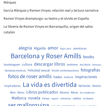
descargar libros
cultura
bookstagram
erotismo
escritora
famosos
fotografias
Felicidad sexual
fantasias eroticas
ficción contemporánea
fotos de roser amills
inspiraciones
hadas
historia
La vida es divertida
lecturas
inspiradores
libreria
Libros publicados
libro
libros
llibreria
llibres
los modernos
Mallorca
novela
sabios
Pareja
romance
se buena
repost
ser mallorquina
sorpresas
siglo XX
suicidios
thriller
Walter Benjamin
Vila de Gràcia