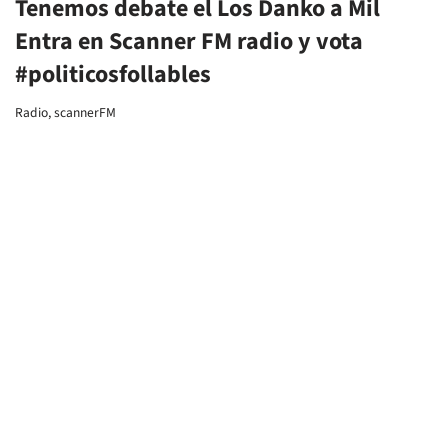
scannerFM | Los Danko a Mil con
‘Bollitos de fin de semana’
Radio
,
Reseñas
,
scannerFM
1
2
3
…
22
Siguiente »