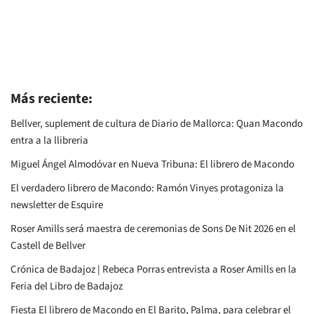
El verdadero librero de Macondo: Ramón Vinyes protagoniza la
newsletter de Esquire
Roser Amills será maestra de ceremonias de Sons De Nit 2026 en el
Castell de Bellver
Crónica de Badajoz | Rebeca Porras entrevista a Roser Amills en la
Feria del Libro de Badajoz
Fiesta El librero de Macondo en El Barito, Palma, para celebrar el
144 cumpleaños de Ramon Vinyes
Entrevista de Mirtha Caré: Roser Amills y su premiada novela «El
librero de Macondo»
Una entrevista de Mirian Romero a Roser Amills
Roser Amills rescata la figura de Ramón Vinyes en una novela que
recrea los inicios de García Márquez – Fundación José Manuel Lara
Badajoz, primera Feria del Libro para El librero de Macondo
Entrevista de Cris Monteoliva a Roser Amills en La Orilla de las