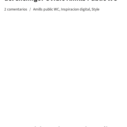
Tenemos debate el Los Danko a Mil
Entra en Scanner FM radio y vota
#politicosfollables
Radio
,
scannerFM