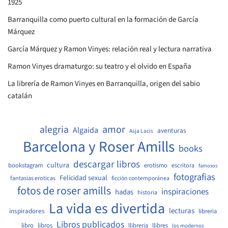
1925
Barranquilla como puerto cultural en la formación de García
Márquez
García Márquez y Ramon Vinyes: relación real y lectura narrativa
Ramon Vinyes dramaturgo: su teatro y el olvido en España
La librería de Ramon Vinyes en Barranquilla, origen del sabio
catalán
amor
alegria
Algaida
aventuras
Asja Lacis
Barcelona y Roser Amills
books
descargar libros
cultura
bookstagram
erotismo
escritora
famosos
fotografias
Felicidad sexual
fantasias eroticas
ficción contemporánea
fotos de roser amills
inspiraciones
hadas
historia
La vida es divertida
lecturas
inspiradores
libreria
Libros publicados
libro
libros
llibreria
llibres
los modernos