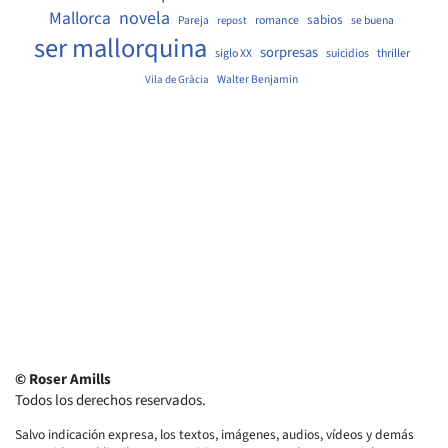
Mallorca
novela
sabios
Pareja
romance
se buena
repost
ser mallorquina
sorpresas
siglo XX
suicidios
thriller
Walter Benjamin
Vila de Gràcia
© Roser Amills
Todos los derechos reservados.
Salvo indicación expresa, los textos, imágenes, audios, vídeos y demás