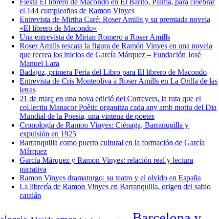
Fiesta El librero de Macondo en El Barito, Palma, para celebrar
el 144 cumpleaños de Ramon Vinyes
Entrevista de Mirtha Caré: Roser Amills y su premiada novela
«El librero de Macondo»
Una entrevista de Mirian Romero a Roser Amills
Roser Amills rescata la figura de Ramón Vinyes en una novela
que recrea los inicios de García Márquez – Fundación José
Manuel Lara
Badajoz, primera Feria del Libro para El librero de Macondo
Entrevista de Cris Monteoliva a Roser Amills en La Orilla de las
letras
21 de març en una nova edició del Correvers, la ruta que el
col.lectiu Manacor Poètic organitza cada any amb motiu del Dia
Mundial de la Poesia, una vintena de poetes
Cronología de Ramon Vinyes: Ciénaga, Barranquilla y
expulsión en 1925
Barranquilla como puerto cultural en la formación de García
Márquez
García Márquez y Ramon Vinyes: relación real y lectura
narrativa
Ramon Vinyes dramaturgo: su teatro y el olvido en España
La librería de Ramon Vinyes en Barranquilla, origen del sabio
catalán
Barcelona y