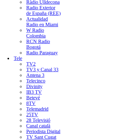
Ràdio Ulldecona
Radio Exterior
de España (REE)
Actualidad
Radio en Miami
W Radio
Colombia
RCN Radio
Bogotá
Radio Paraguay
Tele
TV2
TV3 y Canal 33
Antena 3
Telecinco
Divinity
IB3 TV
Betevé
8TV
Telemadrid
25TV
28 Televisió
Canal català
Periodista Digital
TV Sant Cugat