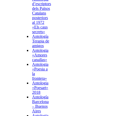
d’escriptors
dels Països
Catalans
posteriors
al 1972
«Els caus
secrets»
Antología
Terapia de
amigos
Antologia
«Amores
canallas»
Antologia
«Poesia a
la
frontera»
Antologia
«Poesart»
2018
Antología
Barcelona
– Buenos
Aires
Antologia