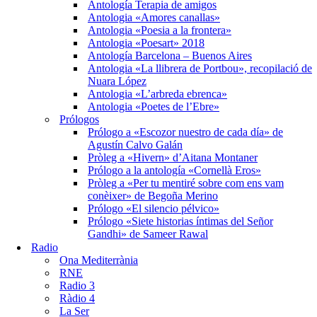
Antología Terapia de amigos
Antologia «Amores canallas»
Antologia «Poesia a la frontera»
Antologia «Poesart» 2018
Antología Barcelona – Buenos Aires
Antologia «La llibrera de Portbou», recopilació de
Nuara López
Antologia «L’arbreda ebrenca»
Antologia «Poetes de l’Ebre»
Prólogos
Prólogo a «Escozor nuestro de cada día» de
Agustín Calvo Galán
Pròleg a «Hivern» d’Aitana Montaner
Prólogo a la antología «Cornellà Eros»
Pròleg a «Per tu mentiré sobre com ens vam
conèixer» de Begoña Merino
Prólogo «El silencio pélvico»
Prólogo «Siete historias íntimas del Señor
Gandhi» de Sameer Rawal
Radio
Ona Mediterrània
RNE
Radio 3
Ràdio 4
La Ser