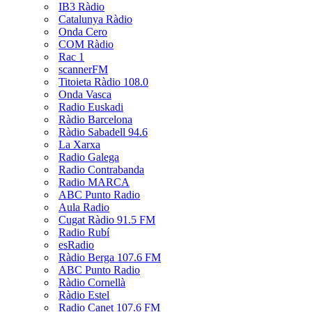
IB3 Ràdio
Catalunya Ràdio
Onda Cero
COM Ràdio
Rac 1
scannerFM
Titoieta Ràdio 108.0
Onda Vasca
Radio Euskadi
Ràdio Barcelona
Ràdio Sabadell 94.6
La Xarxa
Radio Galega
Radio Contrabanda
Radio MARCA
ABC Punto Radio
Aula Radio
Cugat Ràdio 91.5 FM
Radio Rubí
esRadio
Ràdio Berga 107.6 FM
ABC Punto Radio
Ràdio Cornellà
Ràdio Estel
Radio Canet 107.6 FM