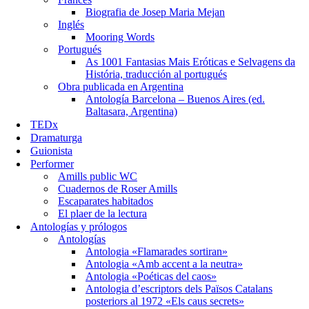
Biografia de Josep Maria Mejan
Inglés
Mooring Words
Portugués
As 1001 Fantasias Mais Eróticas e Selvagens da
História, traducción al portugués
Obra publicada en Argentina
Antología Barcelona – Buenos Aires (ed.
Baltasara, Argentina)
TEDx
Dramaturga
Guionista
Performer
Amills public WC
Cuadernos de Roser Amills
Escaparates habitados
El plaer de la lectura
Antologías y prólogos
Antologías
Antologia «Flamarades sortiran»
Antologia «Amb accent a la neutra»
Antologia «Poéticas del caos»
Antologia d’escriptors dels Països Catalans
posteriors al 1972 «Els caus secrets»