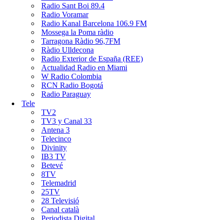
Radio Sant Boi 89.4
Radio Voramar
Radio Kanal Barcelona 106.9 FM
Mossega la Poma ràdio
Tarragona Ràdio 96,7FM
Ràdio Ulldecona
Radio Exterior de España (REE)
Actualidad Radio en Miami
W Radio Colombia
RCN Radio Bogotá
Radio Paraguay
Tele
TV2
TV3 y Canal 33
Antena 3
Telecinco
Divinity
IB3 TV
Betevé
8TV
Telemadrid
25TV
28 Televisió
Canal català
Periodista Digital