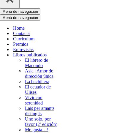
Menú de navegación
Menú de navegación
Home
Contacta
Curriculum
Premios
Entrevistas
Libros publicados
El librero de
Macondo
Asja | Amor de
dirección única
La bachillera
El ecuador de
Ulises
Vivir con
serenidad
Lais per amants
distingits
Uno solo, por
favor (2ª edición)
Me gusta…!