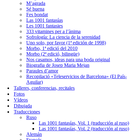
M’agrada
Sé buena
Fes bondat
Las 1001 fantasías
Les 1001 fantasies
333 vitamines per a l’ànima
Sofrología: La ciencia de la serenidad
Uno solo, por favor (1ª edición de 1998)
Morbo, 1ª edició del 2010
Morbo (2ª edició, bilingüe)
Nos casamos, ideas para una boda original
Biografia de Josep Maria Mejan
Paraules d’amor
Recopilació «Teleservicios de Barcelona» (El País-
Aguilar)
Talleres, conferencias, recitales
Fotos
Vídeos
Dibujada
Traducciones
Ruso
Las 1001 fantasías, Vol. 1 (traducción al ruso)
Las 1001 fantasías, Vol. 2 (traducción al ruso)
Alemán
Francés