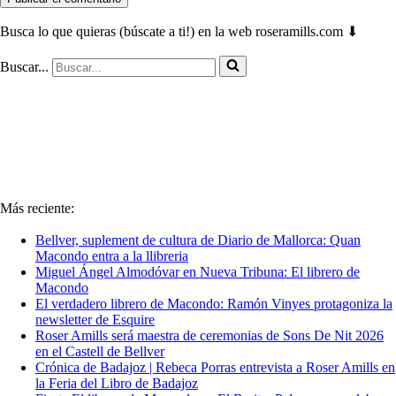
Busca lo que quieras (búscate a ti!) en la web roseramills.com ⬇
Buscar...
Más reciente:
Bellver, suplement de cultura de Diario de Mallorca: Quan
Macondo entra a la llibreria
Miguel Ángel Almodóvar en Nueva Tribuna: El librero de
Macondo
El verdadero librero de Macondo: Ramón Vinyes protagoniza la
newsletter de Esquire
Roser Amills será maestra de ceremonias de Sons De Nit 2026
en el Castell de Bellver
Crónica de Badajoz | Rebeca Porras entrevista a Roser Amills en
la Feria del Libro de Badajoz