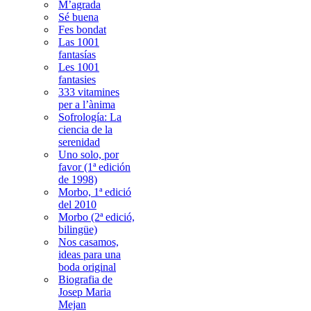
M’agrada
Sé buena
Fes bondat
Las 1001
fantasías
Les 1001
fantasies
333 vitamines
per a l’ànima
Sofrología: La
ciencia de la
serenidad
Uno solo, por
favor (1ª edición
de 1998)
Morbo, 1ª edició
del 2010
Morbo (2ª edició,
bilingüe)
Nos casamos,
ideas para una
boda original
Biografia de
Josep Maria
Mejan