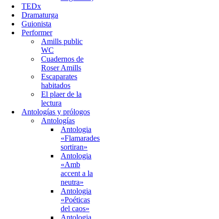
TEDx
Dramaturga
Guionista
Performer
Amills public
WC
Cuadernos de
Roser Amills
Escaparates
habitados
El plaer de la
lectura
Antologías y prólogos
Antologías
Antologia
«Flamarades
sortiran»
Antologia
«Amb
accent a la
neutra»
Antologia
«Poéticas
del caos»
Antologia