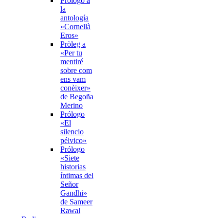
Prólogo a
la
antología
«Cornellà
Eros»
Pròleg a
«Per tu
mentiré
sobre com
ens vam
conèixer»
de Begoña
Merino
Prólogo
«El
silencio
pélvico»
Prólogo
«Siete
historias
íntimas del
Señor
Gandhi»
de Sameer
Rawal