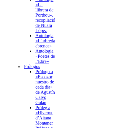
«La
llibrera de
Portbou»,
recopilació
de Nuara
López
Antologia
«L’arbreda
ebrenca»
Antologia
«Poetes de
l’Ebre»
Prólogos
Prólogo a
«Escozor
nuestro de
cada día»
de Agustín
Calvo
Galán
Pròleg a
«Hivern»
d’Aitana
Montaner