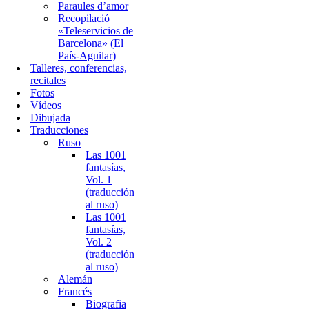
Paraules d’amor
Recopilació
«Teleservicios de
Barcelona» (El
País-Aguilar)
Talleres, conferencias,
recitales
Fotos
Vídeos
Dibujada
Traducciones
Ruso
Las 1001
fantasías,
Vol. 1
(traducción
al ruso)
Las 1001
fantasías,
Vol. 2
(traducción
al ruso)
Alemán
Francés
Biografia