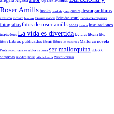
alegria
amor
Algaida
aventuras
Asja Lacis
Roser Amills
descargar libros
books
cultura
bookstagram
Felicidad sexual
erotismo
escritora
fantasias eroticas
ficción contemporánea
famosos
fotos de roser amills
fotografias
inspiraciones
hadas
historia
La vida es divertida
lecturas
inspiradores
libreria
libro
Libros publicados
Mallorca
novela
libros
llibreria
llibres
los modernos
ser mallorquina
sabios
romance
siglo XX
Pareja
repost
se buena
sorpresas
suicidios
thriller
Vila de Gràcia
Walter Benjamin