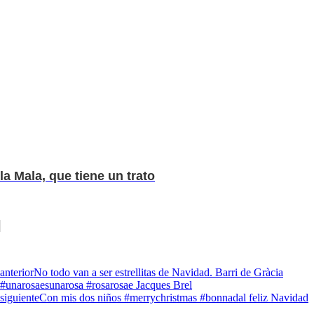
la Mala, que tiene un trato
anterior
No todo van a ser estrellitas de Navidad. Barri de Gràcia
#unarosaesunarosa #rosarosae Jacques Brel
siguiente
Con mis dos niños #merrychristmas #bonnadal feliz Navidad