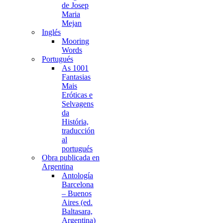
de Josep
Maria
Mejan
Inglés
Mooring
Words
Portugués
As 1001
Fantasias
Mais
Eróticas e
Selvagens
da
História,
traducción
al
portugués
Obra publicada en
Argentina
Antología
Barcelona
– Buenos
Aires (ed.
Baltasara,
Argentina)