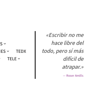
«Escribir no me
hace libre del
OS
todo, pero sí más
NES
TEDX
difícil de
TELE
atrapar.»
— Roser Amills