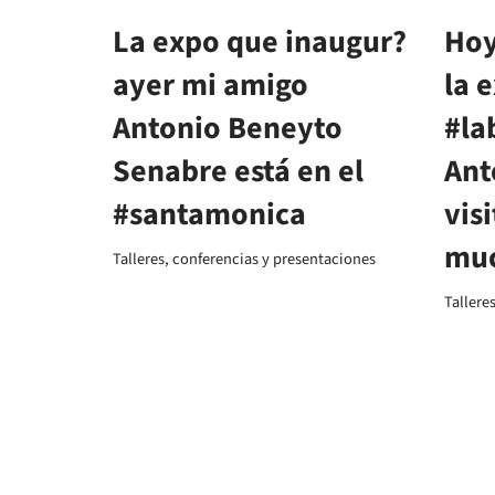
La expo que inaugur?
Hoy
ayer mi amigo
la 
Antonio Beneyto
#la
Senabre está en el
Ant
#santamonica
vis
muc
Talleres, conferencias y presentaciones
Tallere