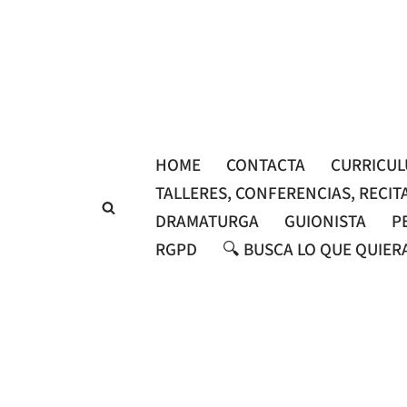
Saltar
al
contenido
HOME
CONTACTA
CURRICU
TALLERES, CONFERENCIAS, RECIT
DRAMATURGA
GUIONISTA
P
RGPD
🔍 BUSCA LO QUE QUIER