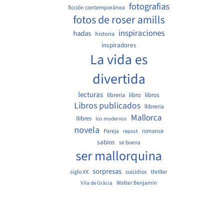
fotografias
ficción contemporánea
fotos de roser amills
inspiraciones
hadas
historia
inspiradores
La vida es
divertida
lecturas
libreria
libro
libros
Libros publicados
llibreria
Mallorca
llibres
los modernos
novela
Pareja
romance
repost
sabios
se buena
ser mallorquina
sorpresas
siglo XX
suicidios
thriller
Walter Benjamin
Vila de Gràcia