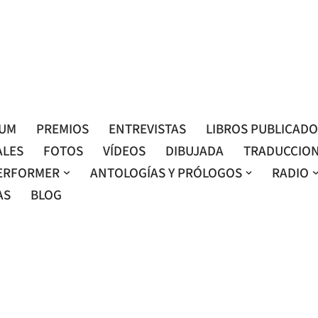
Roser Amills, escritora mallorquina
Web oficial de Roser Amills
LUM
PREMIOS
ENTREVISTAS
LIBROS PUBLICAD
ALES
FOTOS
VÍDEOS
DIBUJADA
TRADUCCIO
ERFORMER
ANTOLOGÍAS Y PRÓLOGOS
RADIO
AS
BLOG