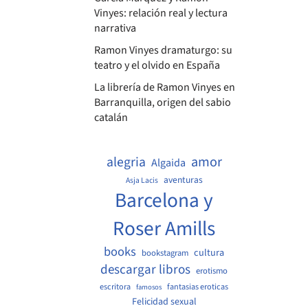
Vinyes: relación real y lectura
narrativa
Ramon Vinyes dramaturgo: su
teatro y el olvido en España
La librería de Ramon Vinyes en
Barranquilla, origen del sabio
catalán
amor
alegria
Algaida
aventuras
Asja Lacis
Barcelona y
Roser Amills
books
cultura
bookstagram
descargar libros
erotismo
escritora
fantasias eroticas
famosos
Felicidad sexual