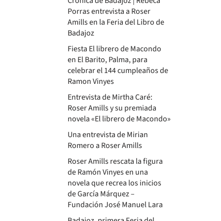
Crónica de Badajoz | Rebeca
Porras entrevista a Roser
Amills en la Feria del Libro de
Badajoz
Fiesta El librero de Macondo
en El Barito, Palma, para
celebrar el 144 cumpleaños de
Ramon Vinyes
Entrevista de Mirtha Caré:
Roser Amills y su premiada
novela «El librero de Macondo»
Una entrevista de Mirian
Romero a Roser Amills
Roser Amills rescata la figura
de Ramón Vinyes en una
novela que recrea los inicios
de García Márquez –
Fundación José Manuel Lara
Badajoz, primera Feria del