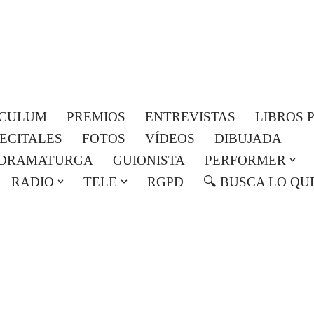
Roser Amills, escritora mallorquina
Web oficial de Roser Amills
ICULUM
PREMIOS
ENTREVISTAS
LIBROS 
RECITALES
FOTOS
VÍDEOS
DIBUJADA
DRAMATURGA
GUIONISTA
PERFORMER
RADIO
TELE
RGPD
🔍 BUSCA LO QU