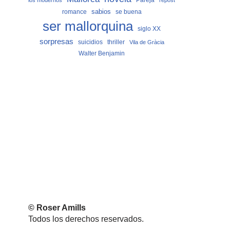
los modernos
repost
sabios
romance
se buena
ser mallorquina
siglo XX
sorpresas
suicidios
thriller
Vila de Gràcia
Walter Benjamin
© Roser Amills
Todos los derechos reservados.