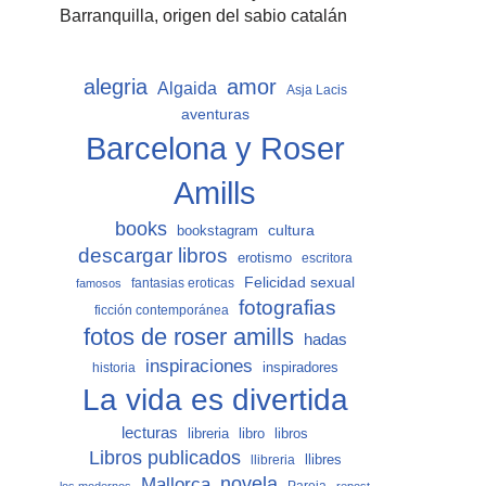
Barranquilla, origen del sabio catalán
alegria
amor
Algaida
Asja Lacis
aventuras
Barcelona y Roser
Amills
books
cultura
bookstagram
descargar libros
erotismo
escritora
Felicidad sexual
fantasias eroticas
famosos
fotografias
ficción contemporánea
fotos de roser amills
hadas
inspiraciones
inspiradores
historia
La vida es divertida
lecturas
libro
libros
libreria
Libros publicados
llibreria
llibres
Mallorca
novela
Pareja