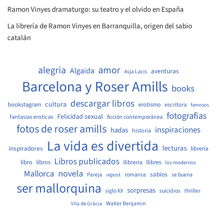
Ramon Vinyes dramaturgo: su teatro y el olvido en España
La librería de Ramon Vinyes en Barranquilla, origen del sabio
catalán
amor
alegria
Algaida
aventuras
Asja Lacis
Barcelona y Roser Amills
books
descargar libros
cultura
bookstagram
erotismo
escritora
famosos
fotografias
Felicidad sexual
fantasias eroticas
ficción contemporánea
fotos de roser amills
inspiraciones
hadas
historia
La vida es divertida
lecturas
inspiradores
libreria
Libros publicados
libro
libros
llibreria
llibres
los modernos
Mallorca
novela
sabios
Pareja
romance
se buena
repost
ser mallorquina
sorpresas
siglo XX
suicidios
thriller
Walter Benjamin
Vila de Gràcia