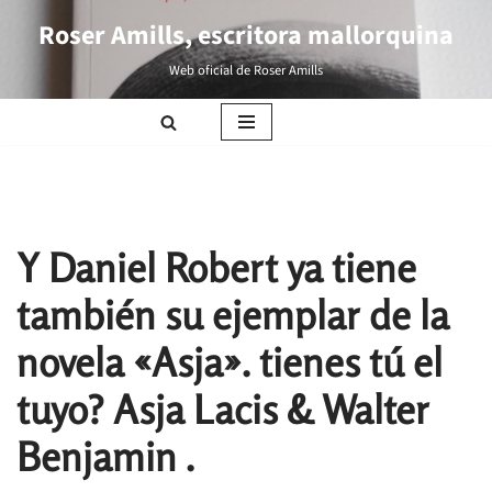
Roser Amills, escritora mallorquina
Saltar
Web oficial de Roser Amills
al
contenido
Y Daniel Robert ya tiene
también su ejemplar de la
novela «Asja». tienes tú el
tuyo? Asja Lacis & Walter
Benjamin .