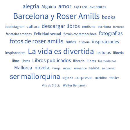
amor
alegria
Algaida
aventuras
Asja Lacis
Barcelona y Roser Amills
books
descargar libros
cultura
bookstagram
erotismo
escritora
famosos
fotografias
Felicidad sexual
fantasias eroticas
ficción contemporánea
fotos de roser amills
inspiraciones
hadas
historia
La vida es divertida
lecturas
inspiradores
libreria
Libros publicados
libro
libros
llibreria
llibres
los modernos
Mallorca
novela
sabios
Pareja
romance
se buena
repost
ser mallorquina
sorpresas
siglo XX
suicidios
thriller
Walter Benjamin
Vila de Gràcia