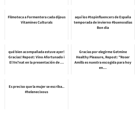
Filmoteca a Formentera cada dijous
aquí los #topinfluencers de España
Vitamines Culturals
temporada de invierno #buenosdias
Bon dia
qué bien acompañada estuve ayer!
Gracias por elegirme Getmine
Gracias! Repost: Vino Afortunado i
Healthy Pleasure, Repost: "Roser
El Ve?nat en la presentación de ...
Amills es nuestra escogida para hoy
en...
Es preciso que la mujer se escriba..
#helenecixous