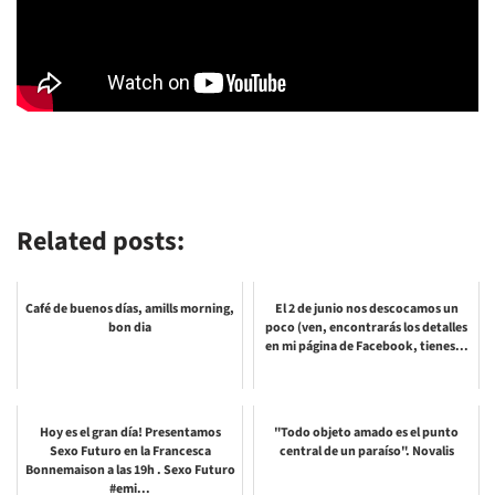
Related posts:
Café de buenos días, amills morning,
El 2 de junio nos descocamos un
bon dia
poco (ven, encontrarás los detalles
en mi página de Facebook, tienes...
Hoy es el gran día! Presentamos
"Todo objeto amado es el punto
Sexo Futuro en la Francesca
central de un paraíso". Novalis
Bonnemaison a las 19h . Sexo Futuro
#emi...