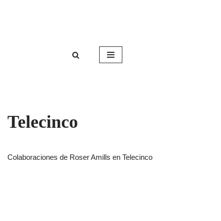
Roser Amills, escritora mallorquina
Saltar
Web oficial de Roser Amills
al
contenido
Telecinco
Colaboraciones de Roser Amills en Telecinco