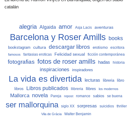
catalán
alegria
amor
Algaida
aventuras
Asja Lacis
Barcelona y Roser Amills
books
descargar libros
cultura
bookstagram
erotismo
escritora
Felicidad sexual
fantasias eroticas
ficción contemporánea
famosos
fotos de roser amills
fotografias
hadas
historia
inspiraciones
inspiradores
La vida es divertida
lecturas
libro
libreria
Libros publicados
libros
llibreria
llibres
los modernos
Mallorca
novela
sabios
Pareja
romance
se buena
repost
ser mallorquina
sorpresas
siglo XX
suicidios
thriller
Vila de Gràcia
Walter Benjamin