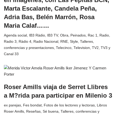
Marta Escalante, Candela Peña,
Adria Bas, Belén Marrón, Rosa
Maria Calaf……
Agenda social
,
IB3 Ràdio
,
IB3 TV
,
Obra
,
Peinados
,
Rac 1
,
Radio
,
Radio 3
,
Ràdio 4
,
Radio Nacional
,
RNE
,
Style
,
Talleres,
conferencias y presentaciones
,
Telecinco
,
Television
,
TV2
,
TV3 y
Canal 33
Roser Amills viaja de Serret Llibres
a M?rida para participar en Milenio 3
ex parejas
,
Fes bondat
,
Fotos de los lectores y lectoras
,
Libros
Roser Amills
,
Reseñas
,
Sé buena
,
Talleres, conferencias y