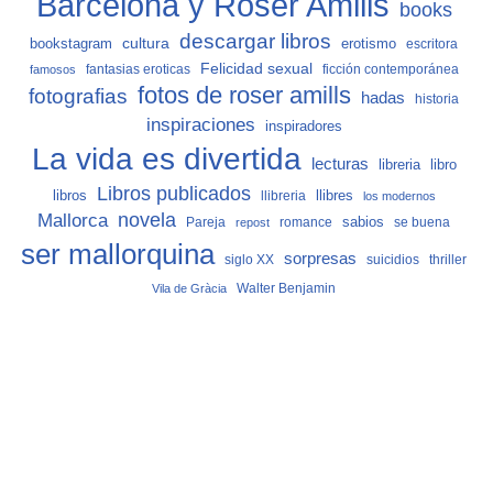
Barcelona y Roser Amills
books
descargar libros
cultura
bookstagram
erotismo
escritora
Felicidad sexual
fantasias eroticas
ficción contemporánea
famosos
fotos de roser amills
fotografias
hadas
historia
inspiraciones
inspiradores
La vida es divertida
lecturas
libro
libreria
Libros publicados
libros
llibreria
llibres
los modernos
Mallorca
novela
sabios
Pareja
romance
se buena
repost
ser mallorquina
sorpresas
siglo XX
suicidios
thriller
Vila de Gràcia
Walter Benjamin