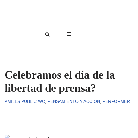
Roser Amills, escritora mallorquina
Saltar
Web oficial de Roser Amills
al
contenido
Celebramos el día de la
libertad de prensa?
AMILLS PUBLIC WC
,
PENSAMIENTO Y ACCIÓN
,
PERFORMER