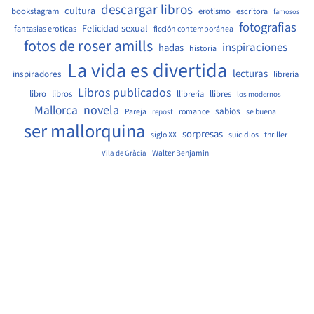
descargar libros
cultura
bookstagram
erotismo
escritora
famosos
fotografias
Felicidad sexual
fantasias eroticas
ficción contemporánea
fotos de roser amills
inspiraciones
hadas
historia
La vida es divertida
lecturas
inspiradores
libreria
Libros publicados
libro
libros
llibreria
llibres
los modernos
Mallorca
novela
sabios
Pareja
romance
se buena
repost
ser mallorquina
sorpresas
siglo XX
suicidios
thriller
Walter Benjamin
Vila de Gràcia