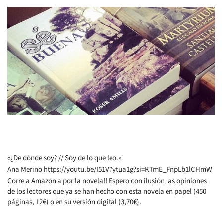
«¿De dónde soy? // Soy de lo que leo.»
Ana Merino https://youtu.be/I51V7ytua1g?si=KTmE_FnpLb1lCHmW
Corre a Amazon a por la novela!! Espero con ilusión las opiniones
de los lectores que ya se han hecho con esta novela en papel (450
páginas, 12€) o en su versión digital (3,70€).