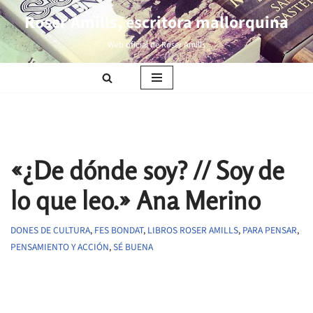
Roser Amills, escritora mallorquina
Saltar
Web oficial de Roser Amills
al
contenido
«¿De dónde soy? // Soy de
lo que leo.» Ana Merino
DONES DE CULTURA
,
FES BONDAT
,
LIBROS ROSER AMILLS
,
PARA PENSAR
,
PENSAMIENTO Y ACCIÓN
,
SÉ BUENA