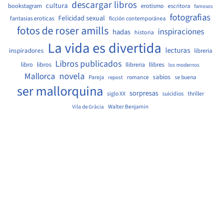
descargar libros
cultura
bookstagram
erotismo
escritora
famosos
fotografias
Felicidad sexual
fantasias eroticas
ficción contemporánea
fotos de roser amills
inspiraciones
hadas
historia
La vida es divertida
lecturas
inspiradores
libreria
Libros publicados
libro
libros
llibreria
llibres
los modernos
Mallorca
novela
sabios
Pareja
romance
se buena
repost
ser mallorquina
sorpresas
siglo XX
suicidios
thriller
Walter Benjamin
Vila de Gràcia