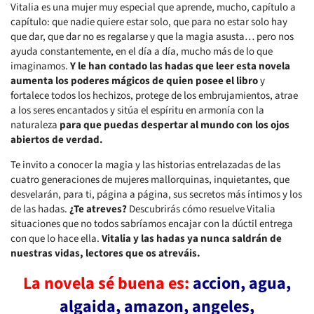
Vitalia es una mujer muy especial que aprende, mucho, capítulo a
capítulo: que nadie quiere estar solo, que para no estar solo hay
que dar, que dar no es regalarse y que la magia asusta… pero nos
ayuda constantemente, en el día a día, mucho más de lo que
imaginamos.
Y le han contado las hadas que leer esta novela
aumenta los poderes mágicos de quien posee el libro
y
fortalece todos los hechizos, protege de los embrujamientos, atrae
a los seres encantados y sitúa el espíritu en armonía con la
naturaleza
para que puedas despertar al mundo con los ojos
abiertos de verdad.
Te invito a conocer la magia y las historias entrelazadas de las
cuatro generaciones de mujeres mallorquinas, inquietantes, que
desvelarán, para ti, página a página, sus secretos más íntimos y los
de las hadas.
¿Te atreves?
Descubrirás cómo resuelve Vitalia
situaciones que no todos sabríamos encajar con la dúctil entrega
con que lo hace ella.
Vitalia y las hadas ya nunca saldrán de
nuestras vidas, lectores que os atreváis.
La novela sé buena es:
accion, agua,
algaida, amazon, angeles,