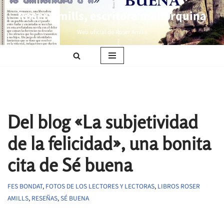
Roser Amills, escritora mallorquina
Saltar
Web oficial de Roser Amills
al
contenido
Del blog «La subjetividad
de la felicidad», una bonita
cita de Sé buena
FES BONDAT
,
FOTOS DE LOS LECTORES Y LECTORAS
,
LIBROS ROSER
AMILLS
,
RESEÑAS
,
SÉ BUENA