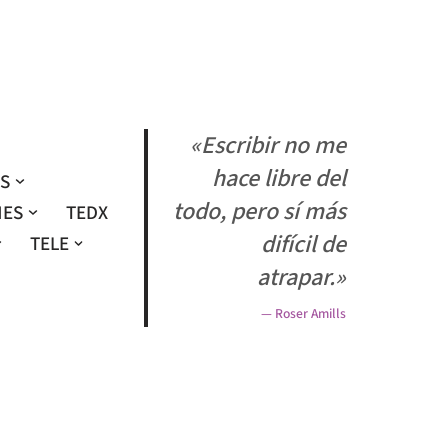
«Escribir no me
hace libre del
OS
todo, pero sí más
NES
TEDX
difícil de
TELE
atrapar.»
— Roser Amills