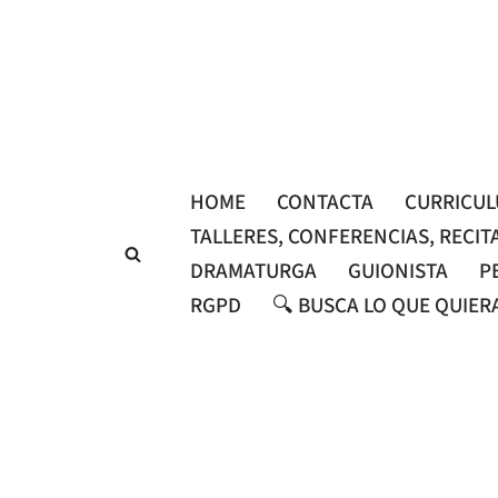
Saltar
al
contenido
HOME
CONTACTA
CURRICU
TALLERES, CONFERENCIAS, RECIT
DRAMATURGA
GUIONISTA
P
RGPD
🔍 BUSCA LO QUE QUIER