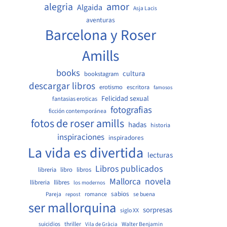
amor
alegria
Algaida
Asja Lacis
aventuras
Barcelona y Roser
Amills
books
cultura
bookstagram
descargar libros
erotismo
escritora
famosos
Felicidad sexual
fantasias eroticas
fotografias
ficción contemporánea
fotos de roser amills
hadas
historia
inspiraciones
inspiradores
La vida es divertida
lecturas
Libros publicados
libreria
libro
libros
Mallorca
novela
llibreria
llibres
los modernos
sabios
Pareja
romance
se buena
repost
ser mallorquina
sorpresas
siglo XX
suicidios
thriller
Walter Benjamin
Vila de Gràcia