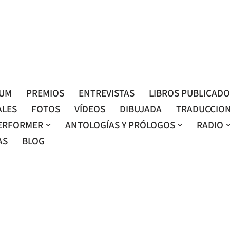
Roser Amills, escritora mallorquina
Web oficial de Roser Amills
LUM
PREMIOS
ENTREVISTAS
LIBROS PUBLICAD
ALES
FOTOS
VÍDEOS
DIBUJADA
TRADUCCIO
ERFORMER
ANTOLOGÍAS Y PRÓLOGOS
RADIO
AS
BLOG