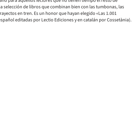
año para aquellos lectores que no tienen tiempo el resto de
na selección de libros que combinan bien con las tumbonas, las
 trayectos en tren. Es un honor que hayan elegido «Las 1.001
 español editadas por Lectio Ediciones y en catalán por Cossetània).